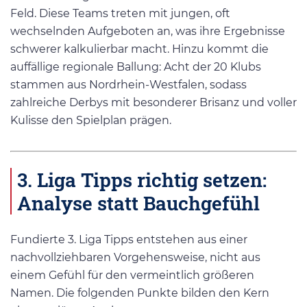
Feld. Diese Teams treten mit jungen, oft
wechselnden Aufgeboten an, was ihre Ergebnisse
schwerer kalkulierbar macht. Hinzu kommt die
auffällige regionale Ballung: Acht der 20 Klubs
stammen aus Nordrhein-Westfalen, sodass
zahlreiche Derbys mit besonderer Brisanz und voller
Kulisse den Spielplan prägen.
3. Liga Tipps richtig setzen:
Analyse statt Bauchgefühl
Fundierte 3. Liga Tipps entstehen aus einer
nachvollziehbaren Vorgehensweise, nicht aus
einem Gefühl für den vermeintlich größeren
Namen. Die folgenden Punkte bilden den Kern