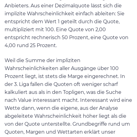
Anbieters. Aus einer Dezimalquote lässt sich die
implizite Wahrscheinlichkeit einfach ableiten: Sie
entspricht dem Wert 1 geteilt durch die Quote,
multipliziert mit 100. Eine Quote von 2,00
entspricht rechnerisch 50 Prozent, eine Quote von
4,00 rund 25 Prozent.
Weil die Summe der impliziten
Wahrscheinlichkeiten aller Ausgänge über 100
Prozent liegt, ist stets die Marge eingerechnet. In
der 3. Liga fallen die Quoten oft weniger scharf
kalkuliert aus als in den Topligen, was die Suche
nach Value interessant macht. Interessant wird eine
Wette dann, wenn die eigene, aus der Analyse
abgeleitete Wahrscheinlichkeit höher liegt als die
von der Quote unterstellte. Grundbegriffe rund um
Quoten, Margen und Wettarten erklärt unser