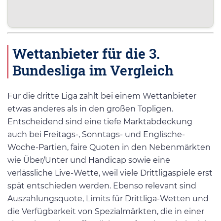
Wettanbieter für die 3.
Bundesliga im Vergleich
Für die dritte Liga zählt bei einem Wettanbieter
etwas anderes als in den großen Topligen.
Entscheidend sind eine tiefe Marktabdeckung
auch bei Freitags-, Sonntags- und Englische-
Woche-Partien, faire Quoten in den Nebenmärkten
wie Über/Unter und Handicap sowie eine
verlässliche Live-Wette, weil viele Drittligaspiele erst
spät entschieden werden. Ebenso relevant sind
Auszahlungsquote, Limits für Drittliga-Wetten und
die Verfügbarkeit von Spezialmärkten, die in einer