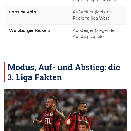
Fortuna Köln
Aufsteiger (Meister
Regionalliga West)
Würzburger Kickers
Aufsteiger (Sieger der
Aufstiegsspiele)
Modus, Auf- und Abstieg: die
3. Liga Fakten