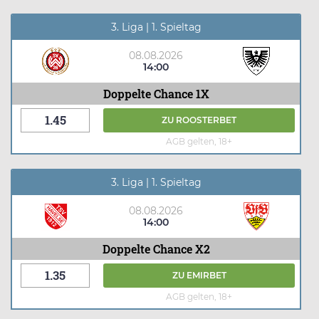
3. Liga | 1. Spieltag
08.08.2026
14:00
Doppelte Chance 1X
1.45
ZU ROOSTERBET
AGB gelten, 18+
3. Liga | 1. Spieltag
08.08.2026
14:00
Doppelte Chance X2
1.35
ZU EMIRBET
AGB gelten, 18+