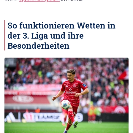
So funktionieren Wetten in
der 3. Liga und ihre
Besonderheiten