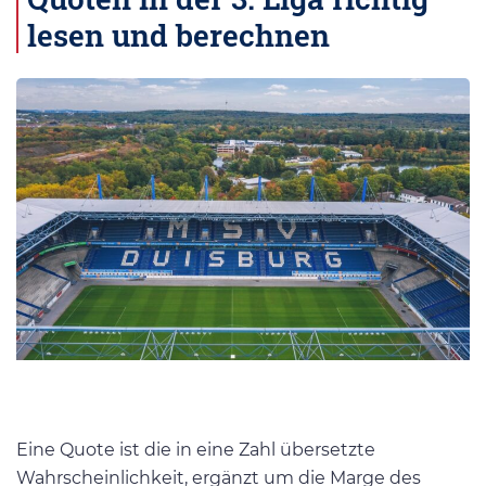
lesen und berechnen
Eine Quote ist die in eine Zahl übersetzte
Wahrscheinlichkeit, ergänzt um die Marge des