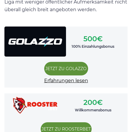
Liga mit weniger öffentlicher Aufmerksamkeit nicht
überall gleich breit angeboten werden.
500€
100% Einzahlungsbonus
JETZT ZU GOLAZZO
Erfahrungen lesen
200€
Willkommensbonus
JETZT ZU ROOSTERBET