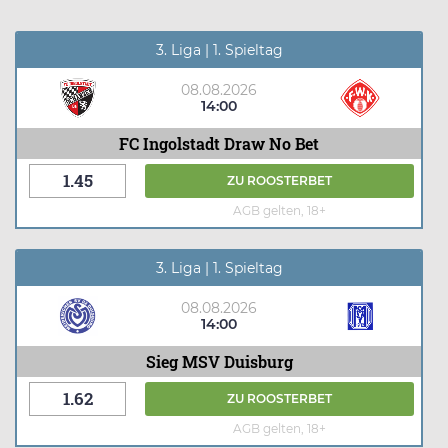
3. Liga | 1. Spieltag
08.08.2026
14:00
FC Ingolstadt Draw No Bet
1.45
ZU ROOSTERBET
AGB gelten, 18+
3. Liga | 1. Spieltag
08.08.2026
14:00
Sieg MSV Duisburg
1.62
ZU ROOSTERBET
AGB gelten, 18+