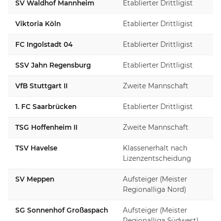
SV Waldhof Mannheim
Etablierter Drittligist
Viktoria Köln
Etablierter Drittligist
FC Ingolstadt 04
Etablierter Drittligist
SSV Jahn Regensburg
Etablierter Drittligist
VfB Stuttgart II
Zweite Mannschaft
1. FC Saarbrücken
Etablierter Drittligist
TSG Hoffenheim II
Zweite Mannschaft
TSV Havelse
Klassenerhalt nach
Lizenzentscheidung
SV Meppen
Aufsteiger (Meister
Regionalliga Nord)
SG Sonnenhof Großaspach
Aufsteiger (Meister
Regionalliga Südwest)