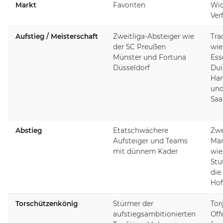
Markt
Favoriten
Wic
Ver
Aufstieg / Meisterschaft
Zweitliga-Absteiger wie
Tra
der SC Preußen
wie
Münster und Fortuna
Ess
Düsseldorf
Dui
Han
und
Saa
Abstieg
Etatschwächere
Zwe
Aufsteiger und Teams
Man
mit dünnem Kader
wie
Stu
die
Hof
Torschützenkönig
Stürmer der
Tor
aufstiegsambitionierten
Off