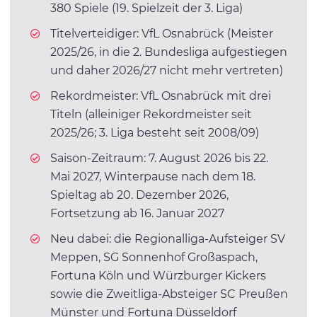
380 Spiele (19. Spielzeit der 3. Liga)
Titelverteidiger: VfL Osnabrück (Meister
2025/26, in die 2. Bundesliga aufgestiegen
und daher 2026/27 nicht mehr vertreten)
Rekordmeister: VfL Osnabrück mit drei
Titeln (alleiniger Rekordmeister seit
2025/26; 3. Liga besteht seit 2008/09)
Saison-Zeitraum: 7. August 2026 bis 22.
Mai 2027, Winterpause nach dem 18.
Spieltag ab 20. Dezember 2026,
Fortsetzung ab 16. Januar 2027
Neu dabei: die Regionalliga-Aufsteiger SV
Meppen, SG Sonnenhof Großaspach,
Fortuna Köln und Würzburger Kickers
sowie die Zweitliga-Absteiger SC Preußen
Münster und Fortuna Düsseldorf