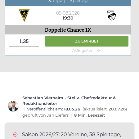
3. Liga | 1. Spieltag
09.08.2026
19:30
Doppelte Chance 1X
1.35
ZU EMIRBET
AGB gelten, 18+
Sebastian Vierheim - Stellv. Chefredakteur &
Redaktionsleiter
|
veröffentlicht am:
18.05.26
(aktualisiert:
20.07.26
)
geprüft von
Jan Liefers
|
8 Min. Lesezeit
Saison 2026/27: 20 Vereine, 38 Spieltage,