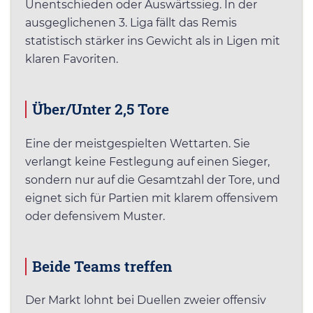
Unentschieden oder Auswärtssieg. In der
ausgeglichenen 3. Liga fällt das Remis
statistisch stärker ins Gewicht als in Ligen mit
klaren Favoriten.
Über/Unter 2,5 Tore
Eine der meistgespielten Wettarten. Sie
verlangt keine Festlegung auf einen Sieger,
sondern nur auf die Gesamtzahl der Tore, und
eignet sich für Partien mit klarem offensivem
oder defensivem Muster.
Beide Teams treffen
Der Markt lohnt bei Duellen zweier offensiv