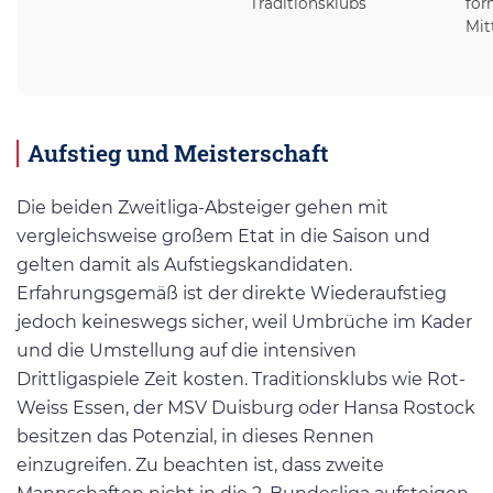
Traditionsklubs
for
Mit
Aufstieg und Meisterschaft
Die beiden Zweitliga-Absteiger gehen mit
vergleichsweise großem Etat in die Saison und
gelten damit als Aufstiegskandidaten.
Erfahrungsgemäß ist der direkte Wiederaufstieg
jedoch keineswegs sicher, weil Umbrüche im Kader
und die Umstellung auf die intensiven
Drittligaspiele Zeit kosten. Traditionsklubs wie Rot-
Weiss Essen, der MSV Duisburg oder Hansa Rostock
besitzen das Potenzial, in dieses Rennen
einzugreifen. Zu beachten ist, dass zweite