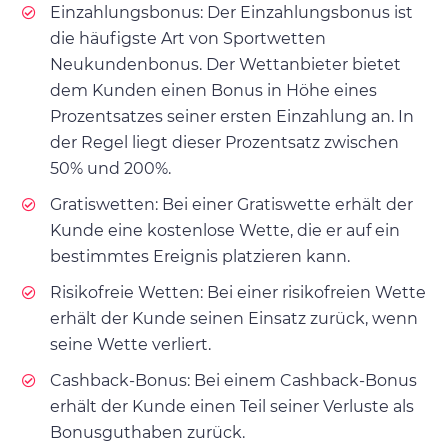
Einzahlungsbonus: Der Einzahlungsbonus ist
die häufigste Art von Sportwetten
Neukundenbonus. Der Wettanbieter bietet
dem Kunden einen Bonus in Höhe eines
Prozentsatzes seiner ersten Einzahlung an. In
der Regel liegt dieser Prozentsatz zwischen
50% und 200%.
Gratiswetten: Bei einer Gratiswette erhält der
Kunde eine kostenlose Wette, die er auf ein
bestimmtes Ereignis platzieren kann.
Risikofreie Wetten: Bei einer risikofreien Wette
erhält der Kunde seinen Einsatz zurück, wenn
seine Wette verliert.
Cashback-Bonus: Bei einem Cashback-Bonus
erhält der Kunde einen Teil seiner Verluste als
Bonusguthaben zurück.