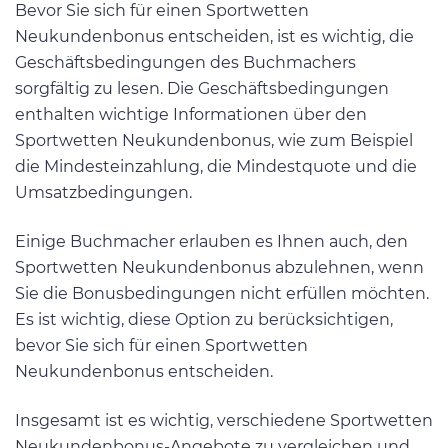
Bevor Sie sich für einen Sportwetten
Neukundenbonus entscheiden, ist es wichtig, die
Geschäftsbedingungen des Buchmachers
sorgfältig zu lesen. Die Geschäftsbedingungen
enthalten wichtige Informationen über den
Sportwetten Neukundenbonus, wie zum Beispiel
die Mindesteinzahlung, die Mindestquote und die
Umsatzbedingungen.
Einige Buchmacher erlauben es Ihnen auch, den
Sportwetten Neukundenbonus abzulehnen, wenn
Sie die Bonusbedingungen nicht erfüllen möchten.
Es ist wichtig, diese Option zu berücksichtigen,
bevor Sie sich für einen Sportwetten
Neukundenbonus entscheiden.
Insgesamt ist es wichtig, verschiedene Sportwetten
Neukundenbonus-Angebote zu vergleichen und