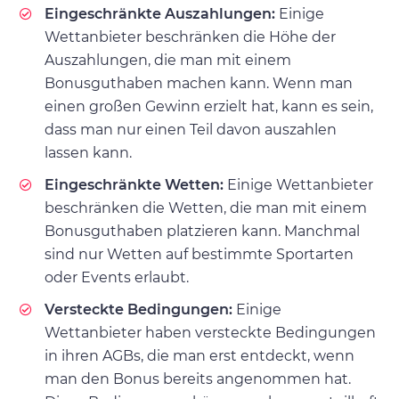
Eingeschränkte Auszahlungen:
Einige
Wettanbieter beschränken die Höhe der
Auszahlungen, die man mit einem
Bonusguthaben machen kann. Wenn man
einen großen Gewinn erzielt hat, kann es sein,
dass man nur einen Teil davon auszahlen
lassen kann.
Eingeschränkte Wetten:
Einige Wettanbieter
beschränken die Wetten, die man mit einem
Bonusguthaben platzieren kann. Manchmal
sind nur Wetten auf bestimmte Sportarten
oder Events erlaubt.
Versteckte Bedingungen:
Einige
Wettanbieter haben versteckte Bedingungen
in ihren AGBs, die man erst entdeckt, wenn
man den Bonus bereits angenommen hat.