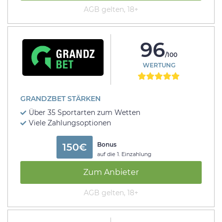
AGB gelten, 18+
96
/100
WERTUNG
GRANDZBET STÄRKEN
Über 35 Sportarten zum Wetten
Viele Zahlungsoptionen
Bonus
150€
auf die 1. Einzahlung
Zum Anbieter
AGB gelten, 18+