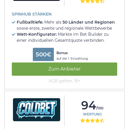
SPINHUB STÄRKEN
Fußballtiefe:
Mehr als
50 Länder und Regionen
sowie erste, zweite und regionale Wettbewerbe
Wett-Konfigurator:
Märkte im Bet Builder zu
einer individuellen Gesamtquote verbinden.
Bonus
500€
auf die 1. Einzahlung
Zum Anbieter
AGB gelten, 18+
94
/100
WERTUNG