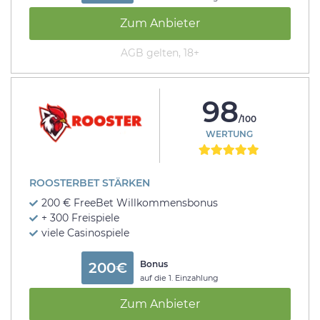
Zum Anbieter
AGB gelten, 18+
98
/100
WERTUNG
ROOSTERBET STÄRKEN
200 € FreeBet Willkommensbonus
+ 300 Freispiele
viele Casinospiele
Bonus
200€
auf die 1. Einzahlung
Zum Anbieter