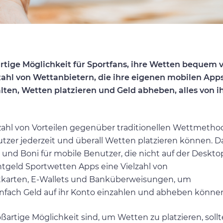
rtige Möglichkeit für Sportfans, ihre Wetten bequem 
lzahl von Wettanbietern, die ihre eigenen mobilen App
lten, Wetten platzieren und Geld abheben, alles von 
zahl von Vorteilen gegenüber traditionellen Wettmetho
tzer jederzeit und überall Wetten platzieren können. D
 und Boni für mobile Benutzer, die nicht auf der Deskto
chtgeld Sportwetten Apps eine Vielzahl von
itkarten, E-Wallets und Banküberweisungen, um
einfach Geld auf ihr Konto einzahlen und abheben könne
rtige Möglichkeit sind, um Wetten zu platzieren, soll