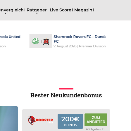
nvergleich
Ratgeber
Live Score
Magazin
heda United
Shamrock Rovers FC - Dundalk
FC
ion
7. August 2026
| Premier Division
Bester Neukundenbonus
200€
ZUM
ANBIETER
BONUS
AGB gelten, 18+