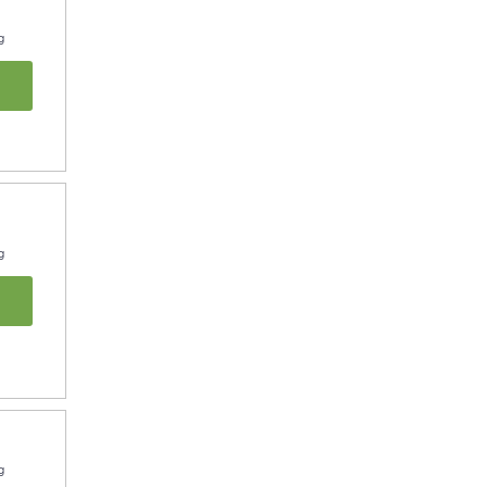
g
g
g