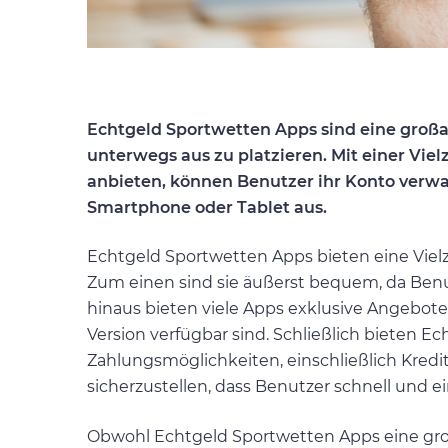
Echtgeld Sportwetten Apps sind eine großa
unterwegs aus zu platzieren. Mit einer Vie
anbieten, können Benutzer ihr Konto verwa
Smartphone oder Tablet aus.
Echtgeld Sportwetten Apps bieten eine Viel
Zum einen sind sie äußerst bequem, da Benu
hinaus bieten viele Apps exklusive Angebote
Version verfügbar sind. Schließlich bieten E
Zahlungsmöglichkeiten, einschließlich Kred
sicherzustellen, dass Benutzer schnell und 
Obwohl Echtgeld Sportwetten Apps eine großa