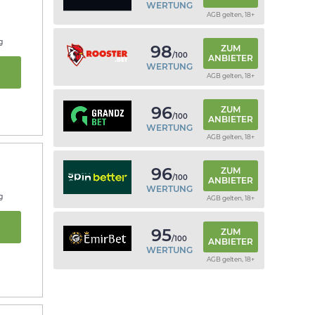
WERTUNG
AGB gelten, 18+
g
98
ZUM
/100
ANBIETER
WERTUNG
AGB gelten, 18+
96
ZUM
/100
ANBIETER
WERTUNG
AGB gelten, 18+
96
ZUM
/100
ANBIETER
WERTUNG
g
AGB gelten, 18+
95
ZUM
/100
ANBIETER
WERTUNG
AGB gelten, 18+