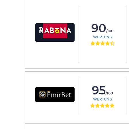
90
/100
WERTUNG
95
/100
WERTUNG