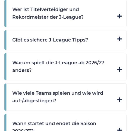
Wer ist Titelverteidiger und
Rekordmeister der J-League?
Gibt es sichere J-League Tipps?
Warum spielt die J-League ab 2026/27
anders?
Wie viele Teams spielen und wie wird
auf-/abgestiegen?
Wann startet und endet die Saison