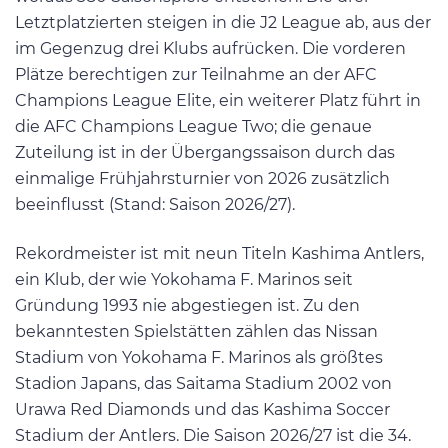
Letztplatzierten steigen in die J2 League ab, aus der
im Gegenzug drei Klubs aufrücken. Die vorderen
Plätze berechtigen zur Teilnahme an der AFC
Champions League Elite, ein weiterer Platz führt in
die AFC Champions League Two; die genaue
Zuteilung ist in der Übergangssaison durch das
einmalige Frühjahrsturnier von 2026 zusätzlich
beeinflusst (Stand: Saison 2026/27).
Rekordmeister ist mit neun Titeln Kashima Antlers,
ein Klub, der wie Yokohama F. Marinos seit
Gründung 1993 nie abgestiegen ist. Zu den
bekanntesten Spielstätten zählen das Nissan
Stadium von Yokohama F. Marinos als größtes
Stadion Japans, das Saitama Stadium 2002 von
Urawa Red Diamonds und das Kashima Soccer
Stadium der Antlers. Die Saison 2026/27 ist die 34.