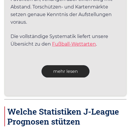
Abstand. Torschützen- und Kartenmärkte
setzen genaue Kenntnis der Aufstellungen
voraus.
Die vollständige Systematik liefert unsere
Übersicht zu den
Fußball-Wettarten
.
mehr lesen
Welche Statistiken J-League
Prognosen stützen