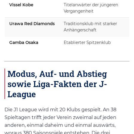
Vissel Kobe
Titelanwärter der jüngeren
Vergangenheit
Urawa Red Diamonds
Traditionsklub mit starker
Anhängerschaft
Gamba Osaka
Etablierter Spitzenklub
Modus, Auf- und Abstieg
sowie Liga-Fakten der J-
League
Die J1 League wird mit 20 Klubs gespielt. An 38
Spieltagen trifft jeder Verein zweimal auf jeden
anderen, einmal daheim und einmal auswärts,
woraus 380 Saisonspiele entstehen. Die drei