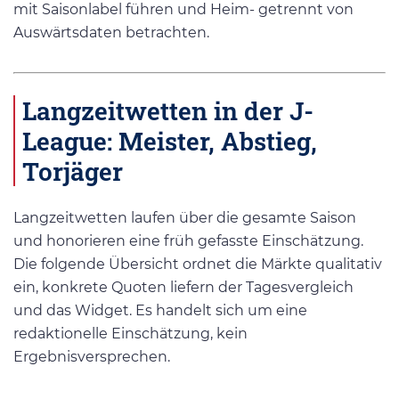
mit Saisonlabel führen und Heim- getrennt von
Auswärtsdaten betrachten.
Langzeitwetten in der J-
League: Meister, Abstieg,
Torjäger
Langzeitwetten laufen über die gesamte Saison
und honorieren eine früh gefasste Einschätzung.
Die folgende Übersicht ordnet die Märkte qualitativ
ein, konkrete Quoten liefern der Tagesvergleich
und das Widget. Es handelt sich um eine
redaktionelle Einschätzung, kein
Ergebnisversprechen.