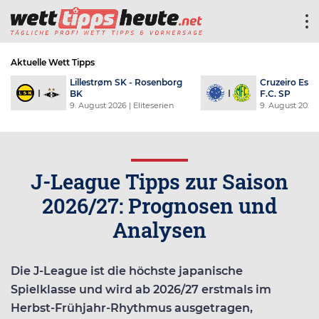
Aktuelle Wett Tipps
IFK Göteborg - Kalmar FF
Halmstads BK - G
9. August 2026
| Allsvenskan
9. August 2026
| Al
J-League Tipps zur Saison
2026/27: Prognosen und
Analysen
Die J-League ist die höchste japanische
Spielklasse und wird ab 2026/27 erstmals im
Herbst-Frühjahr-Rhythmus ausgetragen,