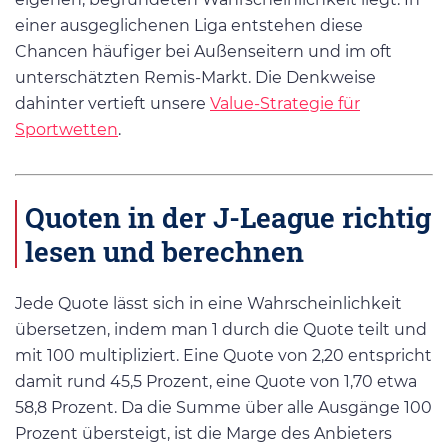
einer ausgeglichenen Liga entstehen diese
Chancen häufiger bei Außenseitern und im oft
unterschätzten Remis-Markt. Die Denkweise
dahinter vertieft unsere
Value-Strategie für
Sportwetten
.
Quoten in der J-League richtig
lesen und berechnen
Jede Quote lässt sich in eine Wahrscheinlichkeit
übersetzen, indem man 1 durch die Quote teilt und
mit 100 multipliziert. Eine Quote von 2,20 entspricht
damit rund 45,5 Prozent, eine Quote von 1,70 etwa
58,8 Prozent. Da die Summe über alle Ausgänge 100
Prozent übersteigt, ist die Marge des Anbieters