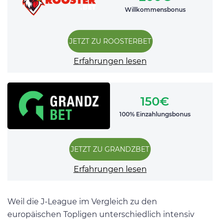
Willkommensbonus
JETZT ZU ROOSTERBET
Erfahrungen lesen
150€
100% Einzahlungsbonus
JETZT ZU GRANDZBET
Erfahrungen lesen
Weil die J-League im Vergleich zu den
europäischen Topligen unterschiedlich intensiv