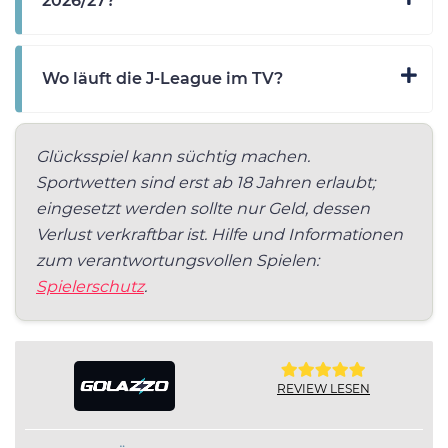
2026/27?
Wo läuft die J-League im TV?
Glücksspiel kann süchtig machen.
Sportwetten sind erst ab 18 Jahren erlaubt;
eingesetzt werden sollte nur Geld, dessen
Verlust verkraftbar ist. Hilfe und Informationen
zum verantwortungsvollen Spielen:
Spielerschutz
.
REVIEW LESEN