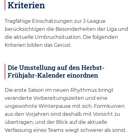
Kriterien
Tragfähige Einschätzungen zur J-League
berücksichtigen die Besonderheiten der Liga und
die aktuelle Umbruchsituation. Die folgenden
Kriterien bilden das Gerüst.
Die Umstellung auf den Herbst-
Frühjahr-Kalender einordnen
Die erste Saison im neuen Rhythmus bringt
veränderte Vorbereitungszeiten und eine
ungewohnte Winterpause mit sich. Formkurven
aus den Vorjahren sind deshalb mit Vorsicht zu
übertragen, und der Blick auf die aktuelle
Verfassung eines Teams wiegt schwerer als sonst.