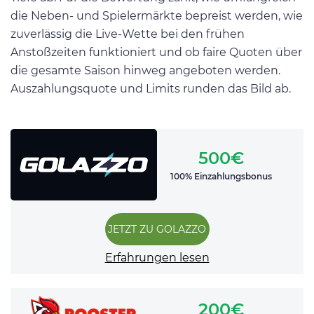
die Neben- und Spielermärkte bepreist werden, wie
zuverlässig die Live-Wette bei den frühen
Anstoßzeiten funktioniert und ob faire Quoten über
die gesamte Saison hinweg angeboten werden.
Auszahlungsquote und Limits runden das Bild ab.
500€
100% Einzahlungsbonus
JETZT ZU GOLAZZO
Erfahrungen lesen
200€