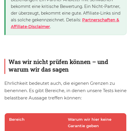
bekommt eine kritische Bewertung. Ein Nicht-Partner,
der überzeugt, bekommt eine gute. Affiliate-Links sind
als solche gekennzeichnet. Details:
Partnerschaften &
Affiliate-Disclaimer
.
Was wir nicht prüfen können – und
warum wir das sagen
Ehrlichkeit bedeutet auch, die eigenen Grenzen zu
benennen. Es gibt Bereiche, in denen unsere Tests keine
belastbare Aussage treffen können:
Bereich
Warum wir hier keine
Garantie geben