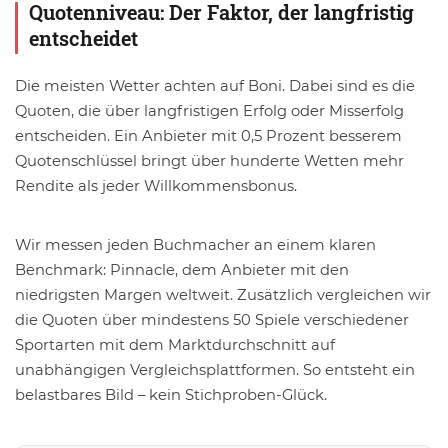
Quotenniveau: Der Faktor, der langfristig
entscheidet
Die meisten Wetter achten auf Boni. Dabei sind es die
Quoten, die über langfristigen Erfolg oder Misserfolg
entscheiden. Ein Anbieter mit 0,5 Prozent besserem
Quotenschlüssel bringt über hunderte Wetten mehr
Rendite als jeder Willkommensbonus.
Wir messen jeden Buchmacher an einem klaren
Benchmark: Pinnacle, dem Anbieter mit den
niedrigsten Margen weltweit. Zusätzlich vergleichen wir
die Quoten über mindestens 50 Spiele verschiedener
Sportarten mit dem Marktdurchschnitt auf
unabhängigen Vergleichsplattformen. So entsteht ein
belastbares Bild – kein Stichproben-Glück.