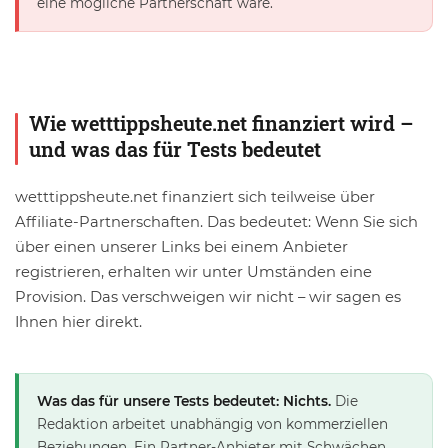
eine mögliche Partnerschaft wäre.
Wie wetttippsheute.net finanziert wird –
und was das für Tests bedeutet
wetttippsheute.net finanziert sich teilweise über
Affiliate-Partnerschaften. Das bedeutet: Wenn Sie sich
über einen unserer Links bei einem Anbieter
registrieren, erhalten wir unter Umständen eine
Provision. Das verschweigen wir nicht – wir sagen es
Ihnen hier direkt.
Was das für unsere Tests bedeutet: Nichts.
Die
Redaktion arbeitet unabhängig von kommerziellen
Beziehungen. Ein Partner-Anbieter mit Schwächen