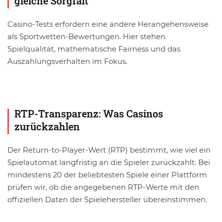
gleiche Sorgfalt
Casino-Tests erfordern eine andere Herangehensweise
als Sportwetten-Bewertungen. Hier stehen
Spielqualität, mathematische Fairness und das
Auszahlungsverhalten im Fokus.
RTP-Transparenz: Was Casinos
zurückzahlen
Der Return-to-Player-Wert (RTP) bestimmt, wie viel ein
Spielautomat langfristig an die Spieler zurückzahlt. Bei
mindestens 20 der beliebtesten Spiele einer Plattform
prüfen wir, ob die angegebenen RTP-Werte mit den
offiziellen Daten der Spielehersteller übereinstimmen.