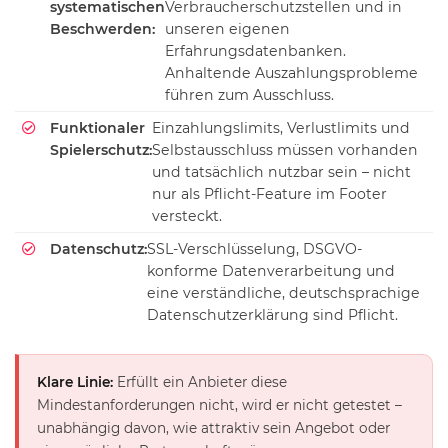
systematischen
Verbraucherschutzstellen und in
Beschwerden:
unseren eigenen
Erfahrungsdatenbanken.
Anhaltende Auszahlungsprobleme
führen zum Ausschluss.
Funktionaler
Einzahlungslimits, Verlustlimits und
Spielerschutz:
Selbstausschluss müssen vorhanden
und tatsächlich nutzbar sein – nicht
nur als Pflicht-Feature im Footer
versteckt.
Datenschutz:
SSL-Verschlüsselung, DSGVO-
konforme Datenverarbeitung und
eine verständliche, deutschsprachige
Datenschutzerklärung sind Pflicht.
Klare Linie:
Erfüllt ein Anbieter diese
Mindestanforderungen nicht, wird er nicht getestet –
unabhängig davon, wie attraktiv sein Angebot oder