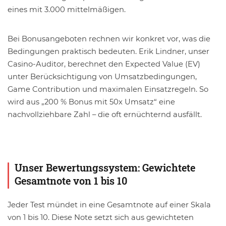
eines mit 3.000 mittelmäßigen.
Bei Bonusangeboten rechnen wir konkret vor, was die
Bedingungen praktisch bedeuten. Erik Lindner, unser
Casino-Auditor, berechnet den Expected Value (EV)
unter Berücksichtigung von Umsatzbedingungen,
Game Contribution und maximalen Einsatzregeln. So
wird aus „200 % Bonus mit 50x Umsatz“ eine
nachvollziehbare Zahl – die oft ernüchternd ausfällt.
Unser Bewertungssystem: Gewichtete
Gesamtnote von 1 bis 10
Jeder Test mündet in eine Gesamtnote auf einer Skala
von 1 bis 10. Diese Note setzt sich aus gewichteten