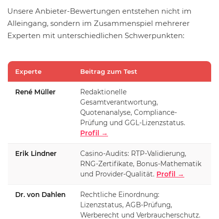
Unsere Anbieter-Bewertungen entstehen nicht im
Alleingang, sondern im Zusammenspiel mehrerer
Experten mit unterschiedlichen Schwerpunkten:
Experte
Beitrag zum Test
René Müller
Redaktionelle
Gesamtverantwortung,
Quotenanalyse, Compliance-
Prüfung und GGL-Lizenzstatus.
Profil →
Erik Lindner
Casino-Audits: RTP-Validierung,
RNG-Zertifikate, Bonus-Mathematik
und Provider-Qualität.
Profil →
Dr. von Dahlen
Rechtliche Einordnung:
Lizenzstatus, AGB-Prüfung,
Werberecht und Verbraucherschutz.