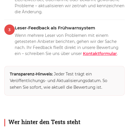
Probleme – aktualisieren wir zeitnah und kennzeichnen
die Änderung.
Leser-Feedback als Frühwarnsystem
3
Wenn mehrere Leser von Problemen mit einem
getesteten Anbieter berichten, gehen wir der Sache
nach. Ihr Feedback fließt direkt in unsere Bewertung
ein – schreiben Sie uns über unser
Kontaktformular
.
Transparenz-Hinweis:
Jeder Test trägt ein
Veröffentlichungs- und Aktualisierungsdatum. So
sehen Sie sofort, wie aktuell die Bewertung ist.
Wer hinter den Tests steht