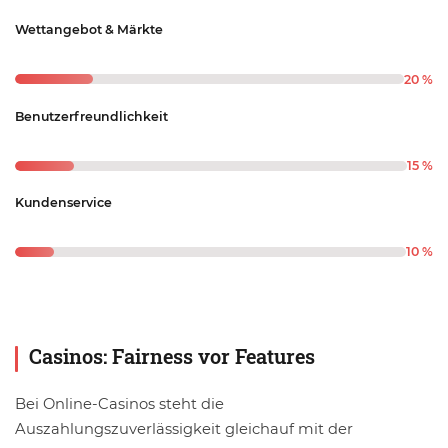
Wettangebot & Märkte
20 %
Benutzerfreundlichkeit
15 %
Kundenservice
10 %
Casinos: Fairness vor Features
Bei Online-Casinos steht die
Auszahlungszuverlässigkeit gleichauf mit der