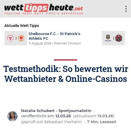
Aktuelle Wett Tipps
Shamrock Rovers FC - Dundalk
Universi
FC
Cobresa
7. August 2026
| Premier Division
8. Augus
Testmethodik: So bewerten wir
Wettanbieter & Online-Casinos
Natalia Schubert - Sportjournalistin
|
veröffentlicht am:
12.03.26
(aktualisiert:
13.03.26
)
geprüft von
Sebastian Vierheim
|
7 Min. Lesezeit