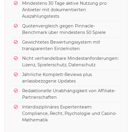
Mindestens 30 Tage aktive Nutzung pro
Anbieter mit dokumentierten
Auszahlungstests
Quotenvergleich gegen Pinnacle-
Benchmark über mindestens 50 Spiele
Gewichtetes Bewertungssystem mit
transparenten Einzelnoten
Nicht verhandelbare Mindestanforderungen:
Lizenz, Spielerschutz, Datenschutz
Jährliche Komplett-Reviews plus
anlassbezogene Updates
Redaktionelle Unabhängigkeit von Affiliate-
Partnerschaften
Interdisziplinäres Expertenteam:
Compliance, Recht, Psychologie und Casino-
Mathematik