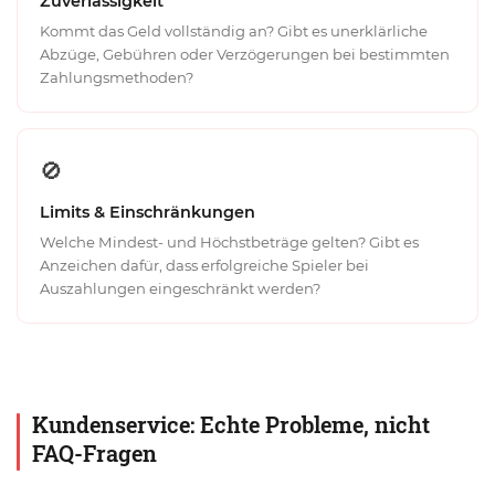
Zuverlässigkeit
Kommt das Geld vollständig an? Gibt es unerklärliche
Abzüge, Gebühren oder Verzögerungen bei bestimmten
Zahlungsmethoden?
🚫
Limits & Einschränkungen
Welche Mindest- und Höchstbeträge gelten? Gibt es
Anzeichen dafür, dass erfolgreiche Spieler bei
Auszahlungen eingeschränkt werden?
Kundenservice: Echte Probleme, nicht
FAQ-Fragen