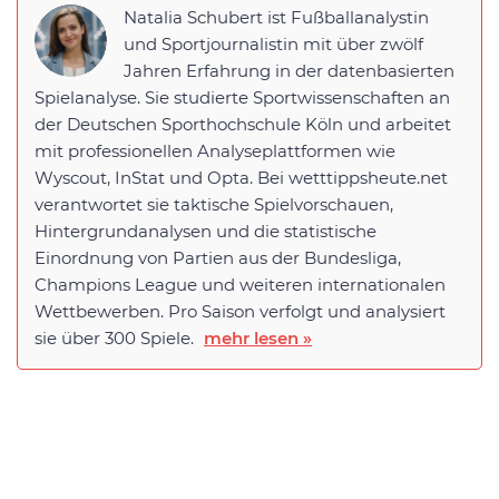
Natalia Schubert ist Fußballanalystin
und Sportjournalistin mit über zwölf
Jahren Erfahrung in der datenbasierten
Spielanalyse. Sie studierte Sportwissenschaften an
der Deutschen Sporthochschule Köln und arbeitet
mit professionellen Analyseplattformen wie
Wyscout, InStat und Opta. Bei wetttippsheute.net
verantwortet sie taktische Spielvorschauen,
Hintergrundanalysen und die statistische
Einordnung von Partien aus der Bundesliga,
Champions League und weiteren internationalen
Wettbewerben. Pro Saison verfolgt und analysiert
sie über 300 Spiele.
mehr lesen »