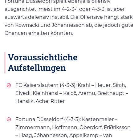
Fortuna Düsseldorf spielt ebenfalls offensiv
ausgerichtet, meist im 4-2-3-1 oder 4-3-3, ist aber
auswärts defensiv instabil. Die Offensive hängt stark
von Kownacki und Jóhannesson ab, die jedoch gute
Chancen erhalten könnten.
Voraussichtliche
Aufstellungen
FC Kaiserslautern (4-3-3): Krahl – Heuer, Sirch,
Elvedi, Kleinhansl – Kaloč, Aremu, Breithaupt –
Hanslik, Ache, Ritter
Fortuna Düsseldorf (4-3-3): Kastenmeier –
Zimmermann, Hoffmann, Oberdorf, Friðriksson
– Haag, Jóhannesson, Appelkamp – van