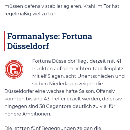
müssen defensiv stabiler agieren. Krahl im Tor hat
regelmäßig viel zu tun.
Formanalyse: Fortuna
Düsseldorf
Fortuna Düsseldorf liegt derzeit mit 41
Punkten auf dem achten Tabellenplatz.
Mit elf Siegen, acht Unentschieden und
sieben Niederlagen zeigen die
Düsseldorfer eine wechselhafte Saison. Offensiv
konnten bislang 43 Treffer erzielt werden, defensiv
hingegen sind 38 Gegentore deutlich zu viel für
höhere Ambitionen.
Die letzten fünf Begegnungen zeigen die