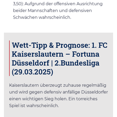
3,50): Aufgrund der offensiven Ausrichtung
beider Mannschaften und defensiven
Schwächen wahrscheinlich.
Wett-Tipp & Prognose: 1. FC
Kaiserslautern – Fortuna
Düsseldorf | 2.Bundesliga
(29.03.2025)
Kaiserslautern überzeugt zuhause regelmäßig
und wird gegen defensiv anfällige Düsseldorfer
einen wichtigen Sieg holen. Ein torreiches
Spiel ist wahrscheinlich.