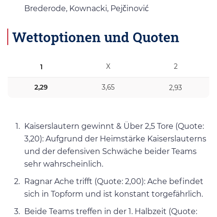
Brederode, Kownacki, Pejčinović
Wettoptionen und Quoten
X
2
1
2,29
3,65
2,93
Kaiserslautern gewinnt & Über 2,5 Tore (Quote:
3,20): Aufgrund der Heimstärke Kaiserslauterns
und der defensiven Schwäche beider Teams
sehr wahrscheinlich.
Ragnar Ache trifft (Quote: 2,00): Ache befindet
sich in Topform und ist konstant torgefährlich.
Beide Teams treffen in der 1. Halbzeit (Quote: