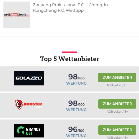
Zhejiang Professional F.C. – Chengdu
Rongcheng F.C. Wetttipp
Top 5 Wettanbieter
98
ZUM ANBIETER
/100
WERTUNG
AGB gelten, 18+
98
ZUM ANBIETER
/100
WERTUNG
AGB gelten, 18+
96
ZUM ANBIETER
/100
WERTUNG
AGB gelten, 18+