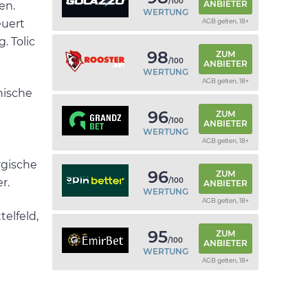
/100
ANBIETER
en.
WERTUNG
euert
AGB gelten, 18+
. Tolic
98
ZUM
/100
ANBIETER
WERTUNG
AGB gelten, 18+
nische
96
ZUM
/100
ANBIETER
WERTUNG
AGB gelten, 18+
rgische
96
ZUM
r.
/100
ANBIETER
WERTUNG
AGB gelten, 18+
telfeld,
95
ZUM
/100
ANBIETER
WERTUNG
AGB gelten, 18+