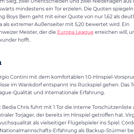
nem Sieg, zwei Unentschieden und zwei Niederlagen aus
wärts mindestens ein Tor erzielen. Die Quoten spiegeln
ng Boys Bern geht mit einer Quote von nur 1,62 als deutl
a als extremer Außenseiter mit 5,20 bewertet wird. Ein
weizer Meister, der die
Europa League
erreichen will, 
wunder hofft.
n
rgio Contini mit dem komfortablen 1:0-Hinspiel-Vorspr
lisse im Wankdorf entspannt ins Rückspiel gehen. Das 
ague-Qualität und internationale Erfahrung.
 Bedia Chris führt mit 1 Tor die interne Torschützenliste
raler Torjäger, der bereits im Hinspiel getroffen hat. Vir
chsqualität als vielseitiger Flügelspieler ins Spiel. Cór
 Nationalmannschafts-Erfahrung als Backup-Stürmer bei