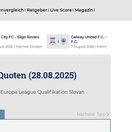
nvergleich
Ratgeber
Live Score
Magazin
ligo Rovers
Galway United F.C. - Drogheda United
F.C.
emier Division
7. August 2026
| Premier Division
Quoten (28.08.2025)
Europa League Qualifikation Slovan
Nächster Tipp