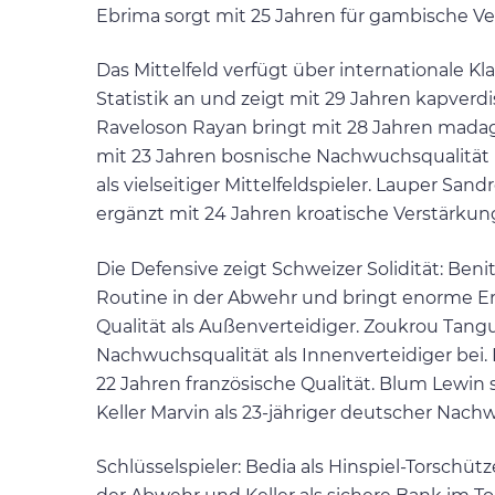
Ebrima sorgt mit 25 Jahren für gambische Ver
Das Mittelfeld verfügt über internationale Kla
Statistik an und zeigt mit 29 Jahren kapverd
Raveloson Rayan bringt mit 28 Jahren madagas
mit 23 Jahren bosnische Nachwuchsqualität b
als vielseitiger Mittelfeldspieler. Lauper San
ergänzt mit 24 Jahren kroatische Verstärkun
Die Defensive zeigt Schweizer Solidität: Ben
Routine in der Abwehr und bringt enorme Er
Qualität als Außenverteidiger. Zoukrou Tangu
Nachwuchsqualität als Innenverteidiger bei. 
22 Jahren französische Qualität. Blum Lewin 
Keller Marvin als 23-jähriger deutscher Nac
Schlüsselspieler: Bedia als Hinspiel-Torschütz