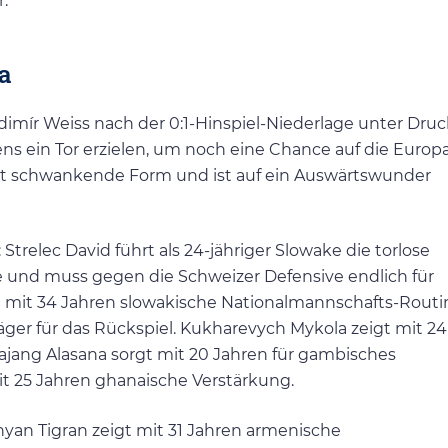
.
a
adimír Weiss nach der 0:1-Hinspiel-Niederlage unter Dru
s ein Tor erzielen, um noch eine Chance auf die Europ
gt schwankende Form und ist auf ein Auswärtswunder
 Strelec David führt als 24-jähriger Slowake die torlose
arte und muss gegen die Schweizer Defensive endlich für
t mit 34 Jahren slowakische Nationalmannschafts-Routin
räger für das Rückspiel. Kukharevych Mykola zeigt mit 2
irajang Alasana sorgt mit 20 Jahren für gambisches
t 25 Jahren ghanaische Verstärkung.
ghyan Tigran zeigt mit 31 Jahren armenische