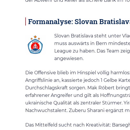
der Abwehr und Keller als sichere Bank im Tor
Formanalyse: Slovan Bratislav
Slovan Bratislava steht unter Vl
muss auswärts in Bern mindesten
League zu haben. Das Team zei
angewiesen.
Die Offensive blieb im Hinspiel völlig harmlos:
Angriffslinie an, kassierte jedoch 1 Gelbe K
Durchschlagskraft sorgen. Mak Róbert bring
erfahrener Angreifer und gilt als Hoffnungst
ukrainische Qualität als zentraler Stürmer. Y
Nachwuchstalent. Zuberu Sharani ergänzt mi
Das Mittelfeld sucht nach Kreativität: Barse