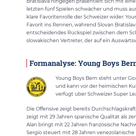
Bratislava hingegen präsentiert sich mit ei
letzten fünf Spielen schwächer und muss aus
klare Favoritenrolle der Schweizer wider: You
Favorit ins Rennen, während Slovan Bratislav
entscheidendes Rückspiel zwischen dem Sch
slowakischen Vertreter, der auf ein Auswärts
Formanalyse: Young Boys Ber
Young Boys Bern steht unter Gio
und kann vor der heimischen Ku
verfügt über Schweizer Super Le
Die Offensive zeigt bereits Durchschlagskraft:
zeigt mit 29 Jahren spanische Qualität als zent
Alan bringt mit 22 Jahren französische Nachwu
Sergio steuert mit 28 Jahren venezolanische