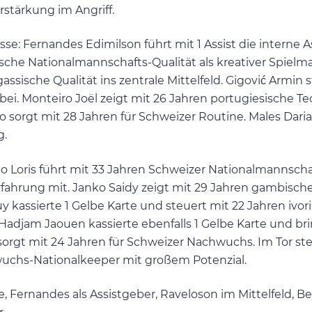
stärkung im Angriff.
sse: Fernandes Edimilson führt mit 1 Assist die interne A
ische Nationalmannschafts-Qualität als kreativer Spielm
sische Qualität ins zentrale Mittelfeld. Gigović Armin 
ei. Monteiro Joël zeigt mit 26 Jahren portugiesische Te
dro sorgt mit 28 Jahren für Schweizer Routine. Males Dari
g.
ito Loris führt mit 33 Jahren Schweizer Nationalmannscha
fahrung mit. Janko Saidy zeigt mit 29 Jahren gambisch
y kassierte 1 Gelbe Karte und steuert mit 22 Jahren ivor
Hadjam Jaouen kassierte ebenfalls 1 Gelbe Karte und br
sorgt mit 24 Jahren für Schweizer Nachwuchs. Im Tor st
hwuchs-Nationalkeeper mit großem Potenzial.
e, Fernandes als Assistgeber, Raveloson im Mittelfeld, Be