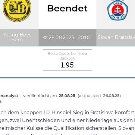
Beendet
Young Boys
Slovan Bratisla
28.08.2025 | 20:00
Bern
Beste Quote bei Nova
Jackpot
1.95
enanalyst
|
veröffentlicht am:
25.08.25
(aktualisiert:
26.08.25
)
t
ch dem knappen 1:0-Hinspiel-Sieg in Bratislava komfort
gen, zwei Unentschieden und einer Niederlage aus den 
imischer Kulisse die Qualifikation sicherstellen. Slovan