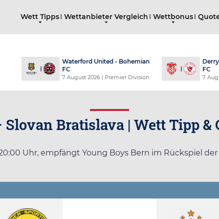
Wett Tipps
Wettanbieter Vergleich
Wettbonus
Quote
Waterford United - Bohemian
Derry City FC - S
FC
FC
7. August 2026
| Premier Division
7. August 2026
| Pr
Slovan Bratislava | Wett Tipp & 
0:00 Uhr, empfängt Young Boys Bern im Rückspiel der 