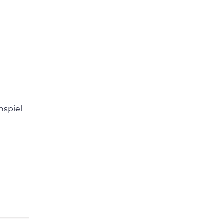
nspiel