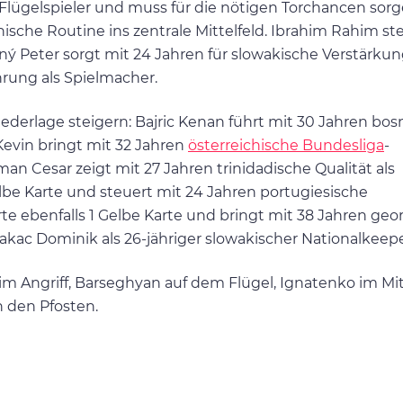
 Flügelspieler und muss für die nötigen Torchancen sorg
ische Routine ins zentrale Mittelfeld. Ibrahim Rahim st
ný Peter sorgt mit 24 Jahren für slowakische Verstärkung
hrung als Spielmacher.
ederlage steigern: Bajric Kenan führt mit 30 Jahren bos
evin bringt mit 32 Jahren
österreichische Bundesliga
-
an Cesar zeigt mit 27 Jahren trinidadische Qualität als
lbe Karte und steuert mit 24 Jahren portugiesische
te ebenfalls 1 Gelbe Karte und bringt mit 38 Jahren geo
akac Dominik als 26-jähriger slowakischer Nationalkeepe
 im Angriff, Barseghyan auf dem Flügel, Ignatenko im Mit
 den Pfosten.