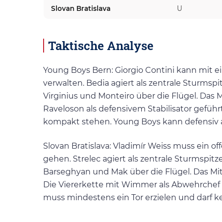
Slovan Bratislava
U
Taktische Analyse
Young Boys Bern: Giorgio Contini kann mit
verwalten. Bedia agiert als zentrale Sturmsp
Virginius und Monteiro über die Flügel. Das 
Raveloson als defensivem Stabilisator gefüh
kompakt stehen. Young Boys kann defensiv a
Slovan Bratislava: Vladimír Weiss muss ein o
gehen. Strelec agiert als zentrale Sturmspit
Barseghyan und Mak über die Flügel. Das Mitt
Die Viererkette mit Wimmer als Abwehrchef 
muss mindestens ein Tor erzielen und darf ke