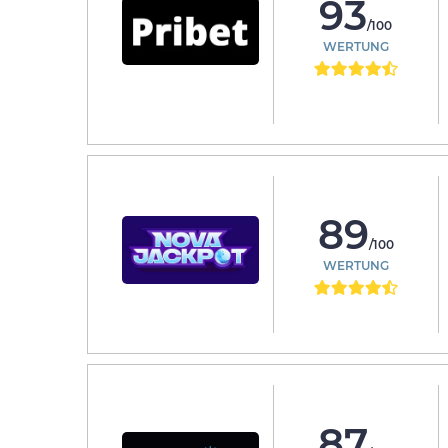
93
/100
WERTUNG
89
/100
WERTUNG
87