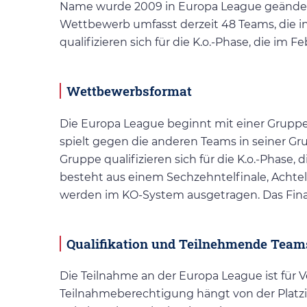
Name wurde 2009 in Europa League geändert,
Wettbewerb umfasst derzeit 48 Teams, die i
qualifizieren sich für die K.o.-Phase, die im 
Wettbewerbsformat
Die Europa League beginnt mit einer Gruppe
spielt gegen die anderen Teams in seiner Gr
Gruppe qualifizieren sich für die K.o.-Phase,
besteht aus einem Sechzehntelfinale, Achtelfin
werden im KO-System ausgetragen. Das Final
Qualifikation und Teilnehmende Team
Die Teilnahme an der Europa League ist für
Teilnahmeberechtigung hängt von der Platzi