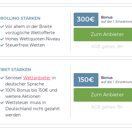
Bonus
300€
ROLLINO STÄRKEN
auf die 1. Einzahlun
Vor allem in der Breite
vorzügliche Wettofferte
Zum Anbieter
Hohes Wettquoten-Niveau
Steuerfreie Wetten
AGB gelten, 18+
1BET STÄRKEN
Seriöser
Wettanbieter
in
Bonus
150€
auf die 1. Einzahlun
deutscher Sprache
100% Bonus bis 150€ und
Zum Anbieter
weitere Aktionen
Wettsteuer muss in
AGB gelten, 18+
Deutschland nicht gezahlt
werden