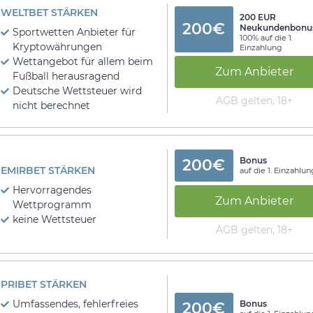
WELTBET STÄRKEN
200 EUR
200€
Neukundenbonu
Sportwetten Anbieter für
100% auf die 1.
Kryptowährungen
Einzahlung
Wettangebot für allem beim
Zum Anbieter
Fußball herausragend
Deutsche Wettsteuer wird
AGB gelten, 18+
nicht berechnet
Bonus
200€
EMIRBET STÄRKEN
auf die 1. Einzahlun
Hervorragendes
Zum Anbieter
Wettprogramm
keine Wettsteuer
AGB gelten, 18+
PRIBET STÄRKEN
Umfassendes, fehlerfreies
Bonus
200€