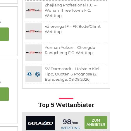
Zhejiang Professional F.C. –
Wuhan Three Towns F.C.
Wetttipp
g
Vålerenga IF – FK Bodø/Glimt
Wetttipp
Yunnan Yukun – Chengdu
Rongcheng F.C. Wetttipp
SV Darmstadt – Holstein Kiel:
Tipp, Quoten & Prognose (2.
Bundesliga, 08.08.2026)
g
Top 5 Wettanbieter
98
ZUM
/100
ANBIETER
WERTUNG