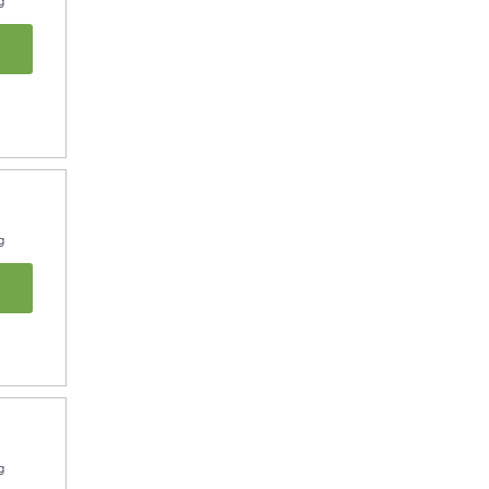
g
g
g