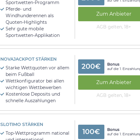
auf die 1. Einzahlun
Sportwetten-Programm
Pferde- und
Zum Anbieter
Windhunderennen als
Quoten-Highlights
AGB gelten, 18+
Sehr gute mobile
Sportwetten-Applikation
NOVAJACKPOT STÄRKEN
Bonus
200€
Starke Wettquoten vor allem
auf die 1. Einzahlun
beim Fußball
Wettkonfigurator bei allen
Zum Anbieter
wichtigen Wettbewerben
Kostenlose Deposits und
AGB gelten, 18+
schnelle Auszahlungen
SLOTIMO STÄRKEN
Bonus
100€
Top-Wettprogramm national
auf die 1. Einzahlun
und international