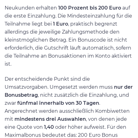
Neukunden erhalten
100 Prozent bis 200 Euro
auf
die erste Einzahlung. Die Mindesteinzahlung für die
Teilnahme liegt bei
1 Euro
, praktisch begrenzt
allerdings die jeweilige Zahlungsmethode den
kleinstmöglichen Betrag. Ein Bonuscode ist nicht
erforderlich, die Gutschrift läuft automatisch, sofern
die Teilnahme an Bonusaktionen im Konto aktiviert
ist.
Der entscheidende Punkt sind die
Umsatzvorgaben. Umgesetzt werden muss
nur der
Bonusbetrag
, nicht zusätzlich die Einzahlung, und
zwar
fünfmal innerhalb von 30 Tagen
.
Angerechnet werden ausschließlich Kombiwetten
mit
mindestens drei Auswahlen
, von denen jede
eine Quote von
1,40
oder höher aufweist. Für den
Maximalbonus bedeutet das: 200 Euro Bonus