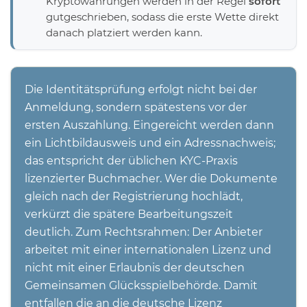
Kryptowährungen werden in der Regel
sofort
gutgeschrieben, sodass die erste Wette direkt
danach platziert werden kann.
Die Identitätsprüfung erfolgt nicht bei der
Anmeldung, sondern spätestens vor der
ersten Auszahlung. Eingereicht werden dann
ein Lichtbildausweis und ein Adressnachweis;
das entspricht der üblichen KYC-Praxis
lizenzierter Buchmacher. Wer die Dokumente
gleich nach der Registrierung hochlädt,
verkürzt die spätere Bearbeitungszeit
deutlich. Zum Rechtsrahmen: Der Anbieter
arbeitet mit einer internationalen Lizenz und
nicht mit einer Erlaubnis der deutschen
Gemeinsamen Glücksspielbehörde. Damit
entfallen die an die deutsche Lizenz