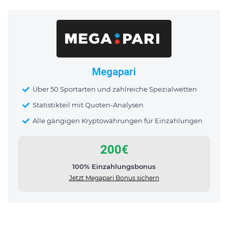
Megapari
Über 50 Sportarten und zahlreiche Spezialwetten
Statistikteil mit Quoten-Analysen
Alle gängigen Kryptowährungen für Einzahlungen
200€
100% Einzahlungsbonus
Jetzt Megapari Bonus sichern