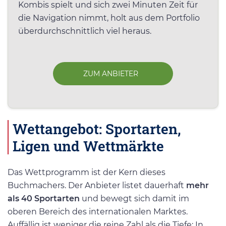
Kombis spielt und sich zwei Minuten Zeit für
die Navigation nimmt, holt aus dem Portfolio
überdurchschnittlich viel heraus.
ZUM ANBIETER
Wettangebot: Sportarten,
Ligen und Wettmärkte
Das Wettprogramm ist der Kern dieses
Buchmachers. Der Anbieter listet dauerhaft
mehr
als 40 Sportarten
und bewegt sich damit im
oberen Bereich des internationalen Marktes.
Auffällig ist weniger die reine Zahl als die Tiefe: In