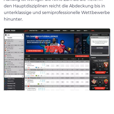
den Hauptdisziplinen reicht die Abdeckung bis in
unterklassige und semiprofessionelle Wettbewerbe
hinunter.