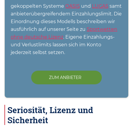
gekoppelten Systeme
OASIS
und
LUGAS
samt
anbieterübergreifendem Einzahlungslimit. Die
Einordnung dieses Modells beschreiben wir
ausführlich auf unserer Seite zu
Sportwetten
ohne deutsche Lizenz
. Eigene Einzahlungs-
und Verlustlimits lassen sich im Konto
jederzeit selbst setzen.
ZUM ANBIETER
Seriosität, Lizenz und
Sicherheit