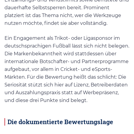
dauerhafte Selbstsperren bereit. Prominent
platziert ist das Thema nicht, wer die Werkzeuge
nutzen möchte, findet sie aber vollständig.
Ein Engagement als Trikot- oder Ligasponsor im
deutschsprachigen Fußball lässt sich nicht belegen.
Die Markenbekanntheit wird stattdessen über
internationale Botschafter- und Partnerprogramme
aufgebaut, vor allem in Cricket- und eSports-
Märkten. Für die Bewertung heißt das schlicht: Die
Seriosität stützt sich hier auf Lizenz, Betreiberdaten
und Auszahlungspraxis statt auf Werbepräsenz,
und diese drei Punkte sind belegt.
Die dokumentierte Bewertungslage