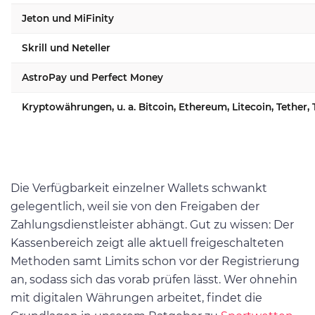
Jeton und MiFinity
Skrill und Neteller
AstroPay und Perfect Money
Kryptowährungen, u. a. Bitcoin, Ethereum, Litecoin, Tether,
Die Verfügbarkeit einzelner Wallets schwankt
gelegentlich, weil sie von den Freigaben der
Zahlungsdienstleister abhängt. Gut zu wissen: Der
Kassenbereich zeigt alle aktuell freigeschalteten
Methoden samt Limits schon vor der Registrierung
an, sodass sich das vorab prüfen lässt. Wer ohnehin
mit digitalen Währungen arbeitet, findet die