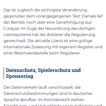
Das ist zugleich die wichtigste Veränderung
gegenüber dem vorangegangenen Test: Damals lief
der Betrieb noch über eine Genehmigung aus
Curaçao. Im Zuge der Neuordnung des dortigen
Lizenzsystems hat der Anbieter die Regulierung
gewechselt. Die aktuelle Lizenz ist eine gültige
internationale Zulassung mit eigenem Register und
einer Beschwerdestelle beim Regulierer.
Datenschutz, Spielerschutz und
Sponsoring
Der Datenverkehr läuft verschlüsselt, die
Datenschutzbestimmungen sind in deutscher
Sprache abrufbar. Im Kontobereich stehen
Einzahlungs- und Verlustlimits sowie befristete und