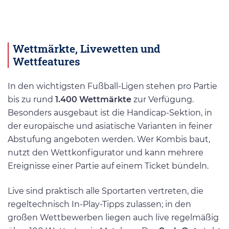
Wettmärkte, Livewetten und
Wettfeatures
In den wichtigsten Fußball-Ligen stehen pro Partie
bis zu rund
1.400 Wettmärkte
zur Verfügung.
Besonders ausgebaut ist die Handicap-Sektion, in
der europäische und asiatische Varianten in feiner
Abstufung angeboten werden. Wer Kombis baut,
nutzt den Wettkonfigurator und kann mehrere
Ereignisse einer Partie auf einem Ticket bündeln.
Live sind praktisch alle Sportarten vertreten, die
regeltechnisch In-Play-Tipps zulassen; in den
großen Wettbewerben liegen auch live regelmäßig