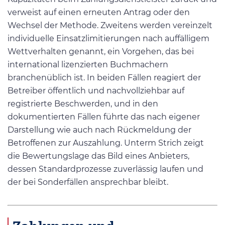
verweist auf einen erneuten Antrag oder den
Wechsel der Methode. Zweitens werden vereinzelt
individuelle Einsatzlimitierungen nach auffälligem
Wettverhalten genannt, ein Vorgehen, das bei
international lizenzierten Buchmachern
branchenüblich ist. In beiden Fällen reagiert der
Betreiber öffentlich und nachvollziehbar auf
registrierte Beschwerden, und in den
dokumentierten Fällen führte das nach eigener
Darstellung wie auch nach Rückmeldung der
Betroffenen zur Auszahlung. Unterm Strich zeigt
die Bewertungslage das Bild eines Anbieters,
dessen Standardprozesse zuverlässig laufen und
der bei Sonderfällen ansprechbar bleibt.