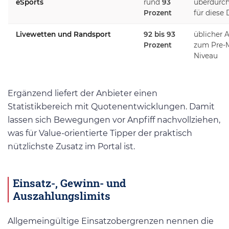
eSports
rund
93
überdurch
Prozent
für diese 
Livewetten und Randsport
92 bis 93
üblicher 
Prozent
zum Pre-
Niveau
Ergänzend liefert der Anbieter einen
Statistikbereich mit Quotenentwicklungen. Damit
lassen sich Bewegungen vor Anpfiff nachvollziehen,
was für Value-orientierte Tipper der praktisch
nützlichste Zusatz im Portal ist.
Einsatz-, Gewinn- und
Auszahlungslimits
Allgemeingültige Einsatzobergrenzen nennen die