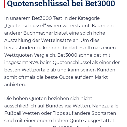
Quotenschlüssel bei Bet3000
In unserem Bet3000 Test in der Kategorie
„Quotenschlüssel“ waren wir erstaunt. Kaum ein
anderer Buchmacher bietet eine solch hohe
Auszahlung der Wetteinsätze an. Um dies
herausfinden zu können, bedarf es oftmals einen
Wettquoten Vergleich. Bet3000 schneidet mit
insgesamt 97% beim Quotenschlüssel als einer der
besten Wettportale ab und kann seinen Kunden
somit oftmals die beste Quote auf dem Markt
anbieten.
Die hohen Quoten beziehen sich nicht
ausschließlich auf Bundesliga Wetten. Nahezu alle
Fußball Wetten oder Tipps auf andere Sportarten
sind mit einer enorm hohen Quote ausgestattet,