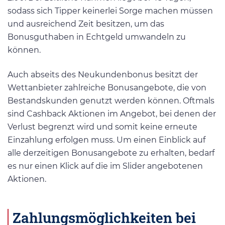
sodass sich Tipper keinerlei Sorge machen müssen
und ausreichend Zeit besitzen, um das
Bonusguthaben in Echtgeld umwandeln zu
können.
Auch abseits des Neukundenbonus besitzt der
Wettanbieter zahlreiche Bonusangebote, die von
Bestandskunden genutzt werden können. Oftmals
sind Cashback Aktionen im Angebot, bei denen der
Verlust begrenzt wird und somit keine erneute
Einzahlung erfolgen muss. Um einen Einblick auf
alle derzeitigen Bonusangebote zu erhalten, bedarf
es nur einen Klick auf die im Slider angebotenen
Aktionen.
Zahlungsmöglichkeiten bei