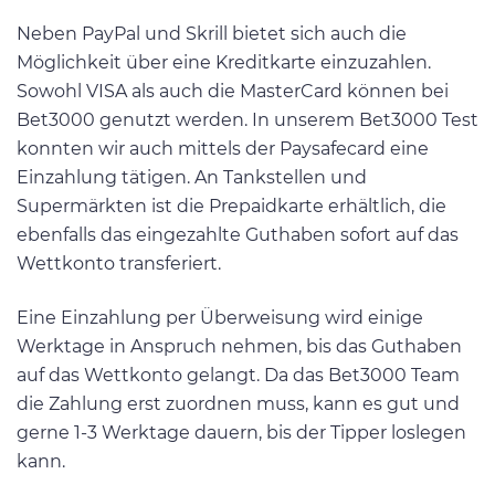
Neben PayPal und Skrill bietet sich auch die
Möglichkeit über eine Kreditkarte einzuzahlen.
Sowohl VISA als auch die MasterCard können bei
Bet3000 genutzt werden. In unserem Bet3000 Test
konnten wir auch mittels der Paysafecard eine
Einzahlung tätigen. An Tankstellen und
Supermärkten ist die Prepaidkarte erhältlich, die
ebenfalls das eingezahlte Guthaben sofort auf das
Wettkonto transferiert.
Eine Einzahlung per Überweisung wird einige
Werktage in Anspruch nehmen, bis das Guthaben
auf das Wettkonto gelangt. Da das Bet3000 Team
die Zahlung erst zuordnen muss, kann es gut und
gerne 1-3 Werktage dauern, bis der Tipper loslegen
kann.