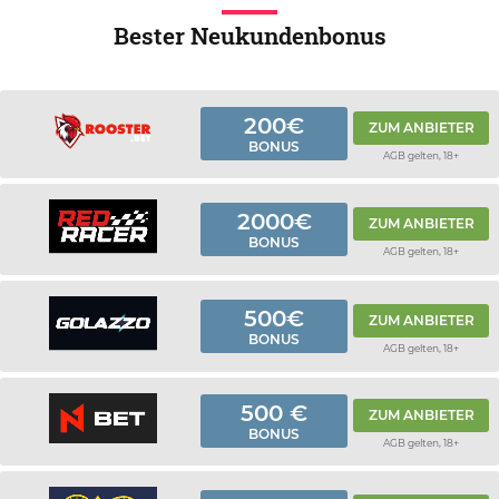
Bester Neukundenbonus
200€
ZUM ANBIETER
BONUS
AGB gelten, 18+
2000€
ZUM ANBIETER
BONUS
AGB gelten, 18+
500€
ZUM ANBIETER
BONUS
AGB gelten, 18+
500 €
ZUM ANBIETER
BONUS
AGB gelten, 18+