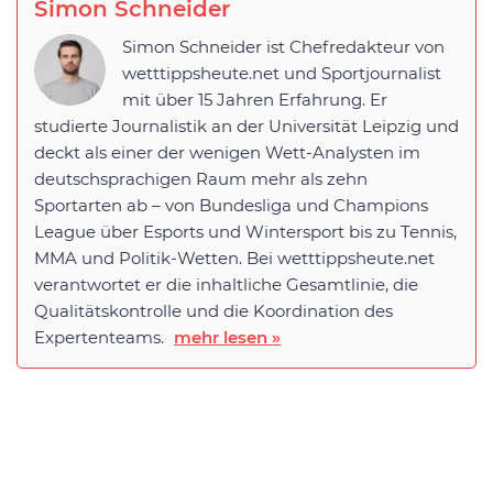
Simon Schneider
Simon Schneider ist Chefredakteur von
wetttippsheute.net und Sportjournalist
mit über 15 Jahren Erfahrung. Er
studierte Journalistik an der Universität Leipzig und
deckt als einer der wenigen Wett-Analysten im
deutschsprachigen Raum mehr als zehn
Sportarten ab – von Bundesliga und Champions
League über Esports und Wintersport bis zu Tennis,
MMA und Politik-Wetten. Bei wetttippsheute.net
verantwortet er die inhaltliche Gesamtlinie, die
Qualitätskontrolle und die Koordination des
Expertenteams.
mehr lesen »