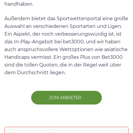
handhaben.
Außerdem bietet das Sportwettenportal eine große
Auswahl an verschiedenen Sportarten und Ligen.
Ein Aspekt, der noch verbesserungswürdig ist, ist
das In-Play-Angebot bei bet3000, und wir haben
auch anspruchsvollere Wettoptionen wie asiatische
Handicaps vermisst. Ein großes Plus von Bet3000
sind die tollen Quoten, die in der Regel weit über
dem Durchschnitt liegen.
ZUM ANBIETER