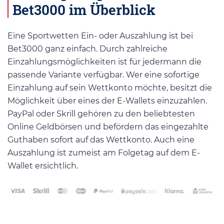
Bet3000 im Überblick
Eine Sportwetten Ein- oder Auszahlung ist bei
Bet3000 ganz einfach. Durch zahlreiche
Einzahlungsmöglichkeiten ist für jedermann die
passende Variante verfügbar. Wer eine sofortige
Einzahlung auf sein Wettkonto möchte, besitzt die
Möglichkeit über eines der E-Wallets einzuzahlen.
PayPal oder Skrill gehören zu den beliebtesten
Online Geldbörsen und befördern das eingezahlte
Guthaben sofort auf das Wettkonto. Auch eine
Auszahlung ist zumeist am Folgetag auf dem E-
Wallet ersichtlich.