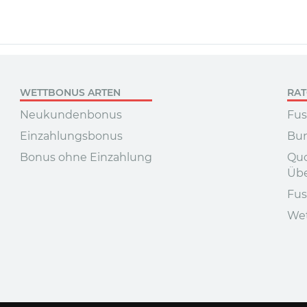
WETTBONUS ARTEN
RA
Neukundenbonus
Fus
Einzahlungsbonus
Bun
Bonus ohne Einzahlung
Quo
Übe
Fus
Wet