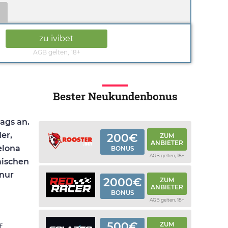
zu ivibet
AGB gelten, 18+
Bester Neukundenbonus
ags an.
er,
200€
ZUM
ANBIETER
elona
BONUS
AGB gelten, 18+
mischen
 nur
2000€
ZUM
ANBIETER
BONUS
AGB gelten, 18+
500€
ZUM
,