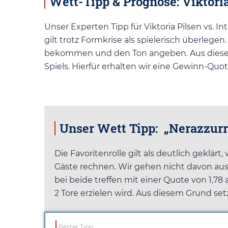
Wett-Tipp & Prognose: Viktoria
Unser Experten Tipp für Viktoria Pilsen vs. In
gilt trotz Formkrise als spielerisch überlege
bekommen und den Ton angeben. Aus diesem G
Spiels. Hierfür erhalten wir eine Gewinn-Quot
Unser Wett Tipp: „Nerazzurr
Die Favoritenrolle gilt als deutlich geklär
Gäste rechnen. Wir gehen nicht davon aus, 
bei beide treffen mit einer Quote von 1,78
2 Tore erzielen wird. Aus diesem Grund setz
Bester Tipp