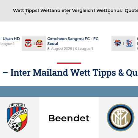
Wett Tipps
Wettanbieter Vergleich
Wettbonus
Quote
cheon Sangmu FC - FC
Qingdao Hainiu F.C. - Shangh
ul
Shenhua F.C.
ugust 2026
| K League 1
8. August 2026
| Super League
n – Inter Mailand Wett Tipps & Qu
Beendet