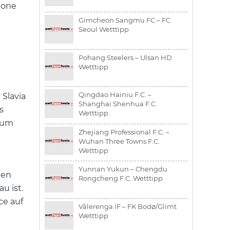
mone
Gimcheon Sangmu FC – FC
Seoul Wetttipp
Pohang Steelers – Ulsan HD
Wetttipp
Qingdao Hainiu F.C. –
 Slavia
Shanghai Shenhua F.C.
s
Wetttipp
kaum
Zhejiang Professional F.C. –
Wuhan Three Towns F.C.
Wetttipp
Yunnan Yukun – Chengdu
nen
Rongcheng F.C. Wetttipp
u ist.
ce auf
Vålerenga IF – FK Bodø/Glimt
Wetttipp