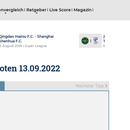
nvergleich
Ratgeber
Live Score
Magazin
ai
Zhejiang Professional F.C. - Wuhan Three
Towns F.C.
8. August 2026
| Super League
oten 13.09.2022
Nächster Tipp