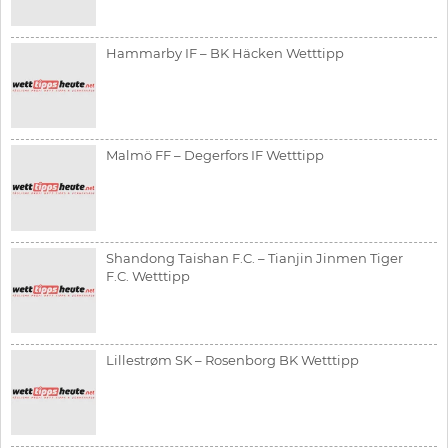
Hammarby IF – BK Häcken Wetttipp
Malmö FF – Degerfors IF Wetttipp
Shandong Taishan F.C. – Tianjin Jinmen Tiger
F.C. Wetttipp
Lillestrøm SK – Rosenborg BK Wetttipp