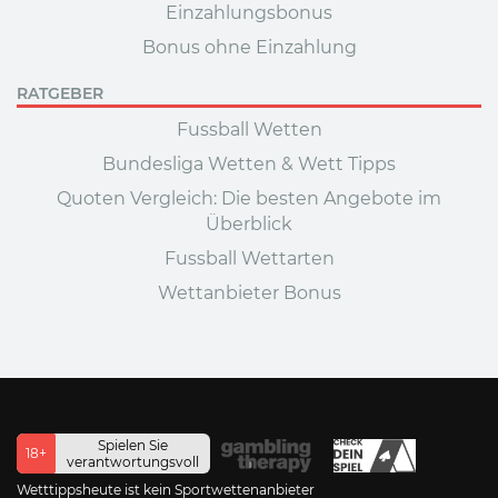
Einzahlungsbonus
Bonus ohne Einzahlung
RATGEBER
Fussball Wetten
Bundesliga Wetten & Wett Tipps
Quoten Vergleich: Die besten Angebote im
Überblick
Fussball Wettarten
Wettanbieter Bonus
Spielen Sie
18+
verantwortungsvoll
Wetttippsheute ist kein Sportwettenanbieter