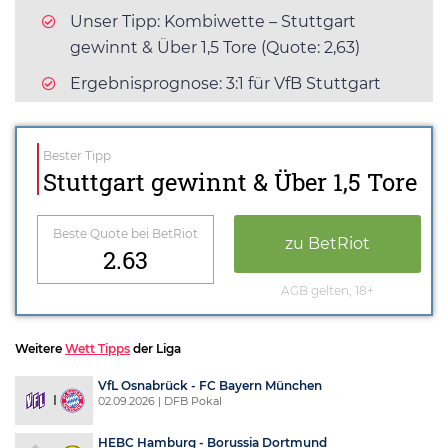
Unser Tipp: Kombiwette – Stuttgart
gewinnt & Über 1,5 Tore (Quote: 2,63)
Ergebnisprognose: 3:1 für VfB Stuttgart
Bester Tipp
Stuttgart gewinnt & Über 1,5 Tore
Beste Quote bei BetRiot
zu BetRiot
2.63
AGB gelten, 18+
Weitere
Wett Tipps
der Liga
VfL Osnabrück - FC Bayern München
02.09.2026 | DFB Pokal
HEBC Hamburg - Borussia Dortmund