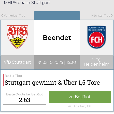
MHPArena in Stuttgart.
Vorheriger Tipp
Nächster Tipp
Beendet
1. FC
VfB Stuttgart
05.10.2025 | 15:30
Heidenheim
Bester Tipp
Stuttgart gewinnt & Über 1,5 Tore
Beste Quote bei BetRiot
zu BetRiot
2.63
AGB gelten, 18+