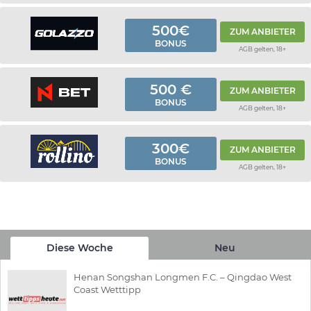
500€
ZUM ANBIETER
BONUS
AGB gelten, 18+
500 €
ZUM ANBIETER
BONUS
AGB gelten, 18+
300€
ZUM ANBIETER
BONUS
AGB gelten, 18+
Diese Woche
Neu
Henan Songshan Longmen F.C. – Qingdao West
Coast Wetttipp