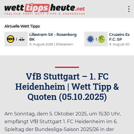
Aktuelle Wett Tipps
e Clube - Mirassol
Halmstads BK - GAIS
9. August 2026
| Allsvenskan
Série A
VfB Stuttgart – 1. FC
Heidenheim | Wett Tipp &
Quoten (05.10.2025)
Am Sonntag, dem 5. Oktober 2025, um 15:30 Uhr,
empfängt VfB Stuttgart 1. FC Heidenheim im 6.
Spieltag der Bundesliga-Saison 2025/26 in der