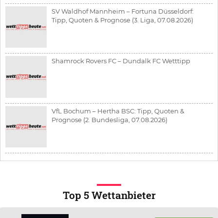
SV Waldhof Mannheim – Fortuna Düsseldorf:
Tipp, Quoten & Prognose (3. Liga, 07.08.2026)
Shamrock Rovers FC – Dundalk FC Wetttipp
VfL Bochum – Hertha BSC: Tipp, Quoten &
Prognose (2. Bundesliga, 07.08.2026)
Top 5 Wettanbieter