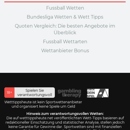
Fussball Wetten
Bundesliga Wetten & Wett Tipps
Quoten Vergleich: Die besten Angebote im
Überblick
Fussball Wettarten
Wettanbieter Bonus
Spielen Sie
18+
verantwortungsvoll
Wetttippsheute ist kein Sportwettenanbieter
und organisiert keine Spiele um Geld
Hinweis zum verantwortungsvollen Wetten:
Die auf wetttippsheute.net veröffentlichten Wett-Tipps basieren auf
redaktioneller Einschätzung und statistischer Analyse, stellen jedoch
keine Garantie für Gewinne dar. Sportwetten sind mit finanziellen