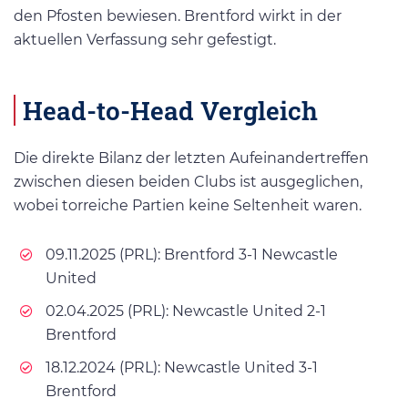
den Pfosten bewiesen. Brentford wirkt in der
aktuellen Verfassung sehr gefestigt.
Head-to-Head Vergleich
Die direkte Bilanz der letzten Aufeinandertreffen
zwischen diesen beiden Clubs ist ausgeglichen,
wobei torreiche Partien keine Seltenheit waren.
09.11.2025 (PRL): Brentford 3-1 Newcastle
United
02.04.2025 (PRL): Newcastle United 2-1
Brentford
18.12.2024 (PRL): Newcastle United 3-1
Brentford