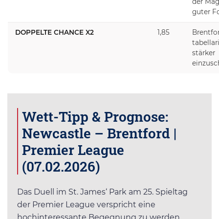
der Mag
guter F
DOPPELTE CHANCE X2
1,85
Brentfor
tabellar
stärker
einzusc
Wett-Tipp & Prognose:
Newcastle – Brentford |
Premier League
(07.02.2026)
Das Duell im St. James‘ Park am 25. Spieltag
der Premier League verspricht eine
hochinteressante Begegnung zu werden.