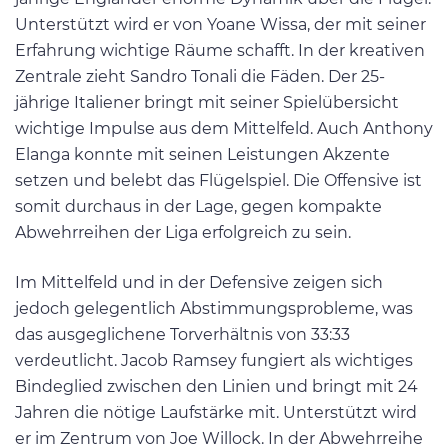
Unterstützt wird er von Yoane Wissa, der mit seiner
Erfahrung wichtige Räume schafft. In der kreativen
Zentrale zieht Sandro Tonali die Fäden. Der 25-
jährige Italiener bringt mit seiner Spielübersicht
wichtige Impulse aus dem Mittelfeld. Auch Anthony
Elanga konnte mit seinen Leistungen Akzente
setzen und belebt das Flügelspiel. Die Offensive ist
somit durchaus in der Lage, gegen kompakte
Abwehrreihen der Liga erfolgreich zu sein.
Im Mittelfeld und in der Defensive zeigen sich
jedoch gelegentlich Abstimmungsprobleme, was
das ausgeglichene Torverhältnis von 33:33
verdeutlicht. Jacob Ramsey fungiert als wichtiges
Bindeglied zwischen den Linien und bringt mit 24
Jahren die nötige Laufstärke mit. Unterstützt wird
er im Zentrum von Joe Willock. In der Abwehrreihe