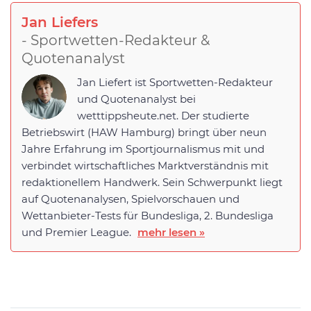
Jan Liefers
- Sportwetten-Redakteur &
Quotenanalyst
Jan Liefert ist Sportwetten-Redakteur
und Quotenanalyst bei
wetttippsheute.net. Der studierte
Betriebswirt (HAW Hamburg) bringt über neun
Jahre Erfahrung im Sportjournalismus mit und
verbindet wirtschaftliches Marktverständnis mit
redaktionellem Handwerk. Sein Schwerpunkt liegt
auf Quotenanalysen, Spielvorschauen und
Wettanbieter-Tests für Bundesliga, 2. Bundesliga
und Premier League.
mehr lesen »