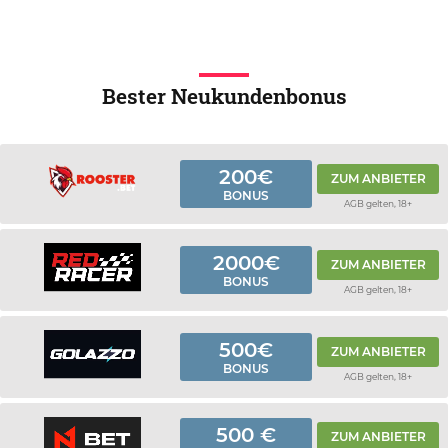
Bester Neukundenbonus
200€
ZUM ANBIETER
BONUS
AGB gelten, 18+
2000€
ZUM ANBIETER
BONUS
AGB gelten, 18+
500€
ZUM ANBIETER
BONUS
AGB gelten, 18+
500 €
ZUM ANBIETER