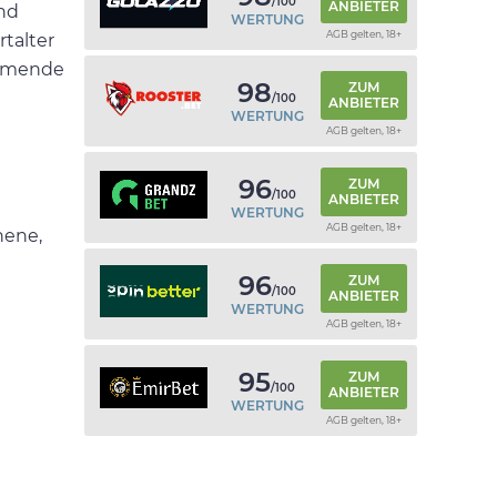
/100
ANBIETER
nd
WERTUNG
AGB gelten, 18+
rtalter
kommende
98
ZUM
/100
ANBIETER
WERTUNG
AGB gelten, 18+
96
ZUM
/100
ANBIETER
WERTUNG
AGB gelten, 18+
hene,
96
ZUM
/100
ANBIETER
WERTUNG
AGB gelten, 18+
95
ZUM
/100
ANBIETER
WERTUNG
AGB gelten, 18+