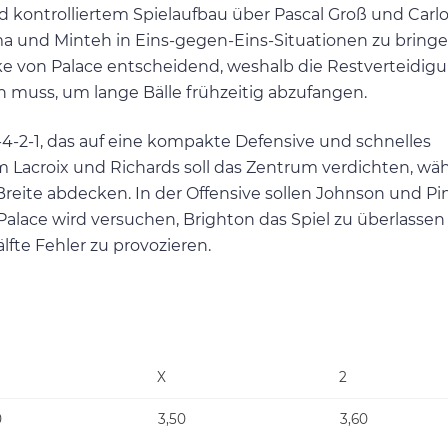
nd kontrolliertem Spielaufbau über Pascal Groß und Carl
toma und Minteh in Eins-gegen-Eins-Situationen zu bringe
ärke von Palace entscheidend, weshalb die Restverteidig
muss, um lange Bälle frühzeitig abzufangen.
3-4-2-1, das auf eine kompakte Defensive und schnelles
m Lacroix und Richards soll das Zentrum verdichten, wä
reite abdecken. In der Offensive sollen Johnson und Pi
alace wird versuchen, Brighton das Spiel zu überlasse
lfte Fehler zu provozieren.
X
2
0
3,50
3,60