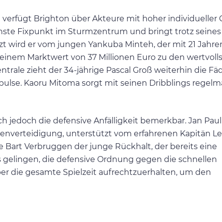
rfügt Brighton über Akteure mit hoher individueller Q
nste Fixpunkt im Sturmzentrum und bringt trotz seines 
zt wird er vom jungen Yankuba Minteh, der mit 21 Jahre
einem Marktwert von 37 Millionen Euro zu den wertvoll
entrale zieht der 34-jährige Pascal Groß weiterhin die F
Impulse. Kaoru Mitoma sorgt mit seinen Dribblings regelm
ch jedoch die defensive Anfälligkeit bemerkbar. Jan Paul
Innenverteidigung, unterstützt vom erfahrenen Kapitän L
e Bart Verbruggen der junge Rückhalt, der bereits eine
s gelingen, die defensive Ordnung gegen die schnellen
r die gesamte Spielzeit aufrechtzuerhalten, um den