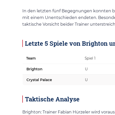
In den letzten fünf Begegnungen konnten bei
mit einem Unentschieden endeten. Besonders
taktische Vorsicht beider Trainer unterstreich
Letzte 5 Spiele von Brighton u
Team
Spiel 1
Brighton
U
Crystal Palace
U
Taktische Analyse
Brighton: Trainer Fabian Hürzeler wird voraus