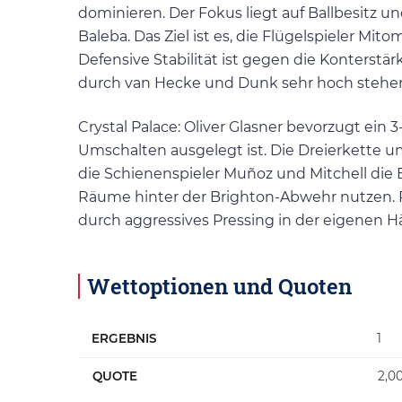
dominieren. Der Fokus liegt auf Ballbesitz u
Baleba. Das Ziel ist es, die Flügelspieler Mi
Defensive Stabilität ist gegen die Konterst
durch van Hecke und Dunk sehr hoch stehen 
Crystal Palace: Oliver Glasner bevorzugt ein 
Umschalten ausgelegt ist. Die Dreierkette u
die Schienenspieler Muñoz und Mitchell die B
Räume hinter der Brighton-Abwehr nutzen. P
durch aggressives Pressing in der eigenen Hä
Wettoptionen und Quoten
ERGEBNIS
1
QUOTE
2,0