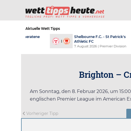
Aktuelle Wett Tipps
meratene
Shelbourne F.C. - St Patrick's
Athletic FC
7. August 2026
| Premier Division
Brighton – Cr
Am Sonntag, den 8. Februar 2026, um 15:00
englischen Premier League im American E
Vorheriger Tipp