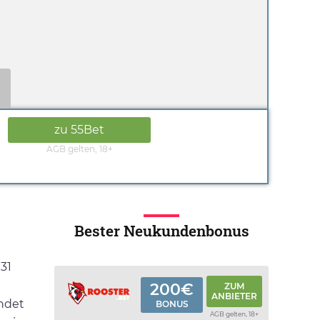
zu 55Bet
AGB gelten, 18+
Bester Neukundenbonus
31
200€
ZUM
ANBIETER
ndet
BONUS
AGB gelten, 18+