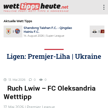
Aktuelle Wett Tipps
Shandong Taishan F.C. - Qingdao
Hainiu F.C.
14. August 2026
| Super League
Ligen:
Premjer-Liha | Ukraine
13. Mai 2026
0
0
Ruch Lwiw – FC Oleksandria
Wetttipp
17. Mai 2026 | Premier League