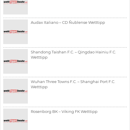
Audax Italiano – CD Ñublense Wetttipp
Shandong Taishan F.C. – Qingdao Hainiu F.C.
Wetttipp
Wuhan Three Towns F.C. – Shanghai Port F.C.
Wetttipp
Rosenborg BK – Viking FK Wetttipp