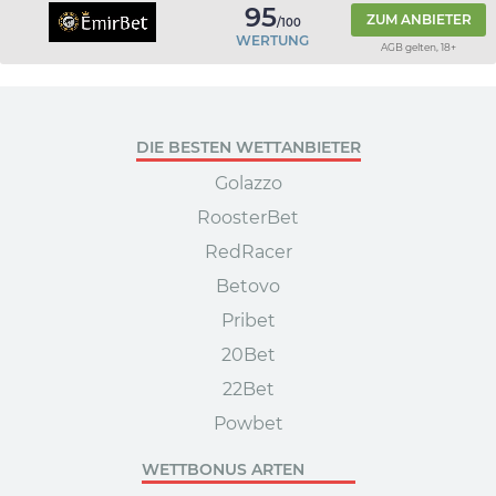
95
ZUM ANBIETER
/100
WERTUNG
AGB gelten, 18+
DIE BESTEN WETTANBIETER
Golazzo
RoosterBet
RedRacer
Betovo
Pribet
20Bet
22Bet
Powbet
WETTBONUS ARTEN