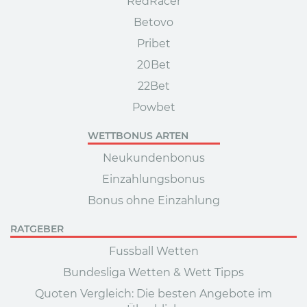
RedRacer
Betovo
Pribet
20Bet
22Bet
Powbet
WETTBONUS ARTEN
Neukundenbonus
Einzahlungsbonus
Bonus ohne Einzahlung
RATGEBER
Fussball Wetten
Bundesliga Wetten & Wett Tipps
Quoten Vergleich: Die besten Angebote im