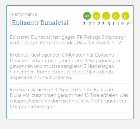
Performance
W
D
D
D
D
Epitsentr Dunaivtsi
3 - 2
2 - 2
3 - 3
1 - 1
0 - 0
Epitsentr Dunaivtsi hat gegen FK Polissja Schytomyr
in der letzten Partie folgendes Resultat erzielt: 3 - 2
In den zurückliegenden 6 Monaten hat Epitsentr
Dunaivtsi zusammen genommen 3 Begegnungen
gewonnen und musste zeitgleich 3 Niederlagen
hinnehmen. Komplettiert wird die Bilanz durch
insgesamt 4 Unentschieden.
In seinen aktuellsten 11 Spielen konnte Epitsentr
Dunaivtsi zusammen genommen 15 Tore erzielen, was
entsprechend eine durchschnittliche Trefferquote von
1.36 pro Partie ergibt.