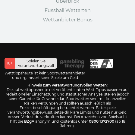
Überblick
Fussball Wettarten
Wettanbieter Bonus
Spielen Sie
18+
verantwortungsvoll
Wetttippsheute ist kein Sportwettenanbieter
und organisiert keine Spiele um Geld
Hinweis zum verantwortungsvollen Wetten:
Die auf wetttippsheute.net veröffentlichten Wett-Tipps basieren auf
redaktioneller Einschätzung und statistischer Analyse, stellen jedoch
keine Garantie für Gewinne dar. Sportwetten sind mit finanziellen
Risiken verbunden und sollten ausschließlich als
Freizeitbeschäftigung betrachtet werden. Bitte spiele
verantwortungsbewusst, setze dir klare Limits und nutze nur Geld,
dessen Verlust du verkraften kannst. Bei Anzeichen von Spielsucht
hilft die
BZgA
anonym und kostenlos unter
0800 1372700
(ab 18
Jahren).