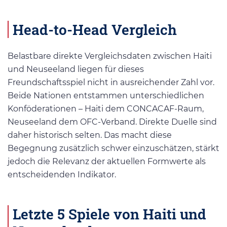
Head-to-Head Vergleich
Belastbare direkte Vergleichsdaten zwischen Haiti
und Neuseeland liegen für dieses
Freundschaftsspiel nicht in ausreichender Zahl vor.
Beide Nationen entstammen unterschiedlichen
Konföderationen – Haiti dem CONCACAF-Raum,
Neuseeland dem OFC-Verband. Direkte Duelle sind
daher historisch selten. Das macht diese
Begegnung zusätzlich schwer einzuschätzen, stärkt
jedoch die Relevanz der aktuellen Formwerte als
entscheidenden Indikator.
Letzte 5 Spiele von Haiti und