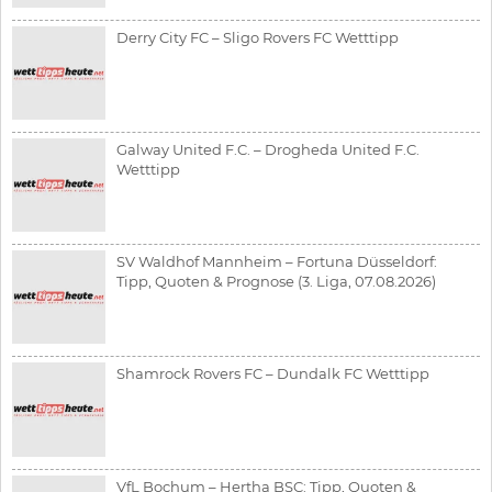
Derry City FC – Sligo Rovers FC Wetttipp
Galway United F.C. – Drogheda United F.C.
Wetttipp
SV Waldhof Mannheim – Fortuna Düsseldorf:
Tipp, Quoten & Prognose (3. Liga, 07.08.2026)
Shamrock Rovers FC – Dundalk FC Wetttipp
VfL Bochum – Hertha BSC: Tipp, Quoten &