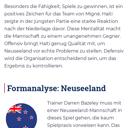
Besonders die Fähigkeit, Spiele zu gewinnen, ist ein
positives Zeichen für das Team von Migné. Haiti
zeigte in der jüngsten Partie eine starke Reaktion
nach der Niederlage davor. Diese Mentalität macht
die Mannschaft zu einem unangenehmen Gegner.
Offensiv bringt Haiti genug Qualität mit, um
Neuseeland vor echte Probleme zu stellen. Defensiv
wird die Organisation entscheidend sein, um das
Ergebnis zu kontrollieren.
Formanalyse: Neuseeland
Trainer Darren Bazeley muss mit
einer Neuseeland-Mannschaft in
dieses Spiel gehen, die kaum
Spielpraxis vorweisen kann. Das