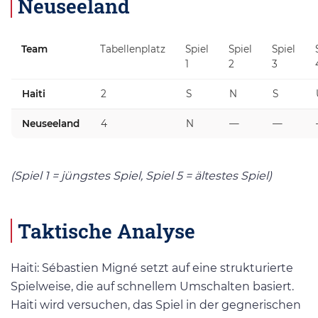
Neuseeland
Team
Tabellenplatz
Spiel
Spiel
Spiel
1
2
3
Haiti
2
S
N
S
Neuseeland
4
N
—
—
(Spiel 1 = jüngstes Spiel, Spiel 5 = ältestes Spiel)
Taktische Analyse
Haiti: Sébastien Migné setzt auf eine strukturierte
Spielweise, die auf schnellem Umschalten basiert.
Haiti wird versuchen, das Spiel in der gegnerischen