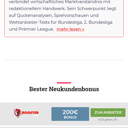
verbindet wirtschaftliches Marktverständnis mit
redaktionellem Handwerk. Sein Schwerpunkt liegt
auf Quotenanalysen, Spielvorschauen und
Wettanbieter-Tests für Bundesliga, 2. Bundesliga
und Premier League.
mehr lesen »
Bester Neukundenbonus
200€
ZUM ANBIETER
BONUS
AGB gelten, 18+