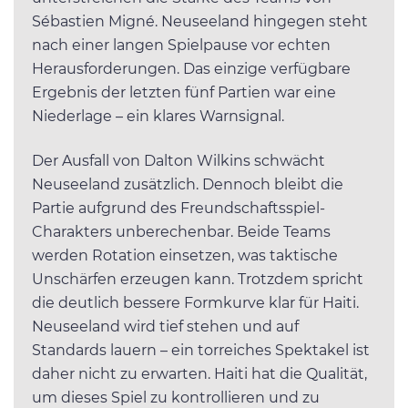
Sébastien Migné. Neuseeland hingegen steht
nach einer langen Spielpause vor echten
Herausforderungen. Das einzige verfügbare
Ergebnis der letzten fünf Partien war eine
Niederlage – ein klares Warnsignal.
Der Ausfall von Dalton Wilkins schwächt
Neuseeland zusätzlich. Dennoch bleibt die
Partie aufgrund des Freundschaftsspiel-
Charakters unberechenbar. Beide Teams
werden Rotation einsetzen, was taktische
Unschärfen erzeugen kann. Trotzdem spricht
die deutlich bessere Formkurve klar für Haiti.
Neuseeland wird tief stehen und auf
Standards lauern – ein torreiches Spektakel ist
daher nicht zu erwarten. Haiti hat die Qualität,
um dieses Spiel zu kontrollieren und zu