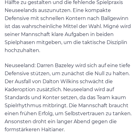
Hälfte zu gestalten und die fehlende Spielpraxis
Neuseelands auszunutzen. Eine kompakte
Defensive mit schnellen Kontern nach Ballgewinn
ist das wahrscheinliche Mittel der Wahl. Migné wird
seiner Mannschaft klare Aufgaben in beiden
Spielphasen mitgeben, um die taktische Disziplin
hochzuhalten.
Neuseeland: Darren Bazeley wird sich auf eine tiefe
Defensive stützen, um zunächst die Null zu halten.
Der Ausfall von Dalton Wilkins schwächt die
Kaderoption zusätzlich. Neuseeland wird auf
Standards und Konter setzen, da das Team kaum
Spielrhythmus mitbringt. Die Mannschaft braucht
einen frühen Erfolg, um Selbstvertrauen zu tanken.
Ansonsten droht ein langer Abend gegen die
formstärkeren Haitianer.