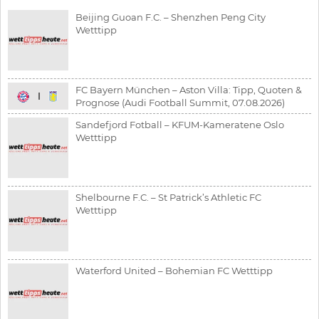
Beijing Guoan F.C. – Shenzhen Peng City
Wetttipp
FC Bayern München – Aston Villa: Tipp, Quoten &
Prognose (Audi Football Summit, 07.08.2026)
Sandefjord Fotball – KFUM-Kameratene Oslo
Wetttipp
Shelbourne F.C. – St Patrick’s Athletic FC
Wetttipp
Waterford United – Bohemian FC Wetttipp