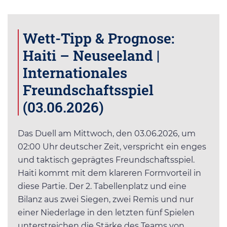
Wett-Tipp & Prognose:
Haiti – Neuseeland |
Internationales
Freundschaftsspiel
(03.06.2026)
Das Duell am Mittwoch, den 03.06.2026, um
02:00 Uhr deutscher Zeit, verspricht ein enges
und taktisch geprägtes Freundschaftsspiel.
Haiti kommt mit dem klareren Formvorteil in
diese Partie. Der 2. Tabellenplatz und eine
Bilanz aus zwei Siegen, zwei Remis und nur
einer Niederlage in den letzten fünf Spielen
unterstreichen die Stärke des Teams von