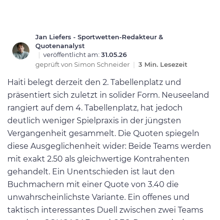
Jan Liefers - Sportwetten-Redakteur &
Quotenanalyst
|
veröffentlicht am:
31.05.26
geprüft von
Simon Schneider
|
3 Min. Lesezeit
Haiti belegt derzeit den 2. Tabellenplatz und
präsentiert sich zuletzt in solider Form. Neuseeland
rangiert auf dem 4. Tabellenplatz, hat jedoch
deutlich weniger Spielpraxis in der jüngsten
Vergangenheit gesammelt. Die Quoten spiegeln
diese Ausgeglichenheit wider: Beide Teams werden
mit exakt 2.50 als gleichwertige Kontrahenten
gehandelt. Ein Unentschieden ist laut den
Buchmachern mit einer Quote von 3.40 die
unwahrscheinlichste Variante. Ein offenes und
taktisch interessantes Duell zwischen zwei Teams