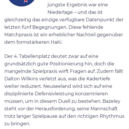
jüngste Ergebnis war eine
Niederlage – und das ist
gleichzeitig das einzige verfügbare Datenpunkt der
letzten fünf Begegnungen. Diese fehlende
Matchpraxis ist ein erheblicher Nachteil gegenüber
dem formstärkeren Haiti.
Der 4. Tabellenplatz deutet zwar auf eine
grundsätzlich gute Positionierung hin, doch die
mangelnde Spielpraxis wirft Fragen auf. Zudem fällt
Dalton Wilkins verletzt aus, was die Kadertiefe
weiter reduziert. Neuseeland wird sich auf eine
disziplinierte Defensivleistung konzentrieren
müssen, um in diesem Duell zu bestehen. Bazeley
steht vor der Herausforderung, seine Mannschaft
trotz langer Spielpause auf den richtigen Rhythmus
zu bringen.