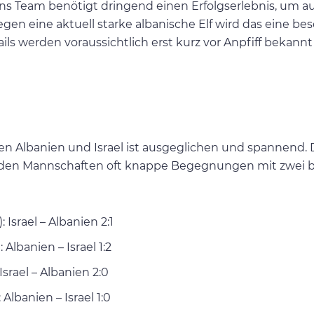
s Team benötigt dringend einen Erfolgserlebnis, um a
n eine aktuell starke albanische Elf wird das eine be
ils werden voraussichtlich erst kurz vor Anpfiff bekannt
hen Albanien und Israel ist ausgeglichen und spannend. 
iden Mannschaften oft knappe Begegnungen mit zwei bi
 Israel – Albanien 2:1
Albanien – Israel 1:2
Israel – Albanien 2:0
Albanien – Israel 1:0