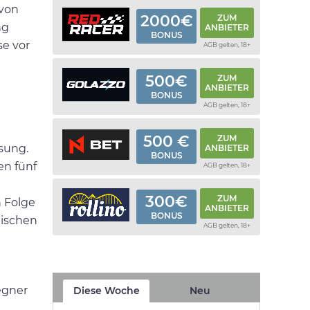
 von
2000€
ZUM
ng
ANBIETER
BONUS
se vor
AGB gelten, 18+
500€
ZUM
ANBIETER
BONUS
AGB gelten, 18+
500 €
ZUM
ssung.
ANBIETER
BONUS
en fünf
AGB gelten, 18+
300€
ZUM
n Folge
ANBIETER
BONUS
mischen
AGB gelten, 18+
egner
Diese Woche
Neu