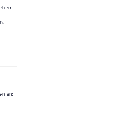
geben.
n.
en an: