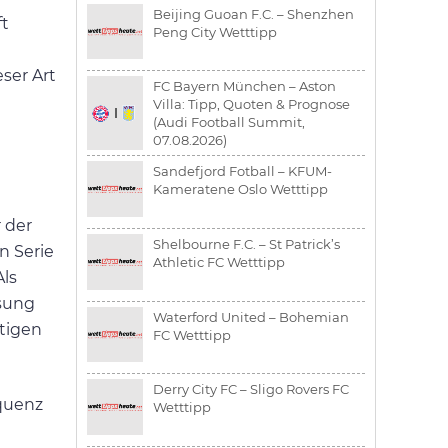
Beijing Guoan F.C. – Shenzhen
ft
Peng City Wetttipp
eser Art
FC Bayern München – Aston
Villa: Tipp, Quoten & Prognose
(Audi Football Summit,
07.08.2026)
Sandefjord Fotball – KFUM-
Kameratene Oslo Wetttipp
 der
Shelbourne F.C. – St Patrick’s
n Serie
Athletic FC Wetttipp
Als
ssung
Waterford United – Bohemian
tigen
FC Wetttipp
Derry City FC – Sligo Rovers FC
equenz
Wetttipp