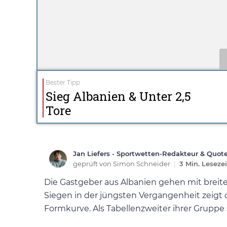
Bester Tipp
Sieg Albanien & Unter 2,5
Tore
Jan Liefers - Sportwetten-Redakteur & Quot
geprüft von
Simon Schneider
|
3 Min. Lesezei
Die Gastgeber aus Albanien gehen mit breit
Siegen in der jüngsten Vergangenheit zeigt
Formkurve. Als Tabellenzweiter ihrer Gruppe 