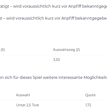
stätigt – wird voraussichtlich kurz vor Anpfiff bekanntge
tigt – wird voraussichtlich kurz vor Anpfiff bekanntgegebe
(X)
Auswärtssieg (2)
3,50
 sich für dieses Spiel weitere interessante Möglichkeit
Auswahl
Quote
Unter 2,5 Tore
1,72