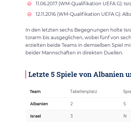
11.06.2017 (WM-Qualifikation UEFA G): Isra
12.11.2016 (WM-Qualifikation UEFA G): Alba
In den letzten sechs Begegnungen holte Israe
torarm bis ausgeglichen, wobei fünf von sec
erzielten beide Teams in demselben Spiel min
beider Mannschaften in direkten Duellen.
Letzte 5 Spiele von Albanien u
Team
Tabellenplatz
Spie
Albanien
2
S
Israel
3
N