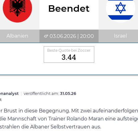
Beendet
Albanien
Israel
03.06.2026 | 20:00
Beste Quote bei Zoccer
3.44
enanalyst
|
veröffentlicht am:
31.05.26
t
er Brust in diese Begegnung. Mit zwei aufeinanderfolge
 die Mannschaft von Trainer Rolando Maran eine aufstei
strahlen die Albaner Selbstvertrauen aus.