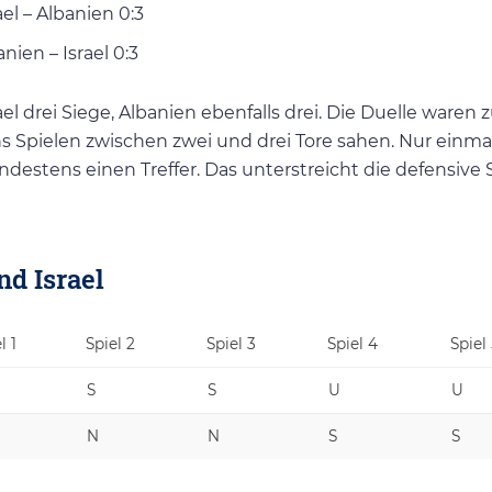
el – Albanien 0:3
nien – Israel 0:3
l drei Siege, Albanien ebenfalls drei. Die Duelle waren 
hs Spielen zwischen zwei und drei Tore sahen. Nur einma
destens einen Treffer. Das unterstreicht die defensive S
nd Israel
l 1
Spiel 2
Spiel 3
Spiel 4
Spiel
S
S
U
U
N
N
S
S