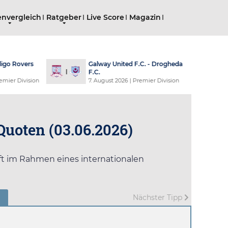
nvergleich
Ratgeber
Live Score
Magazin
ligo Rovers
Galway United F.C. - Drogheda United
F.C.
emier Division
7. August 2026
| Premier Division
 Quoten (03.06.2026)
ft im Rahmen eines internationalen
Nächster Tipp