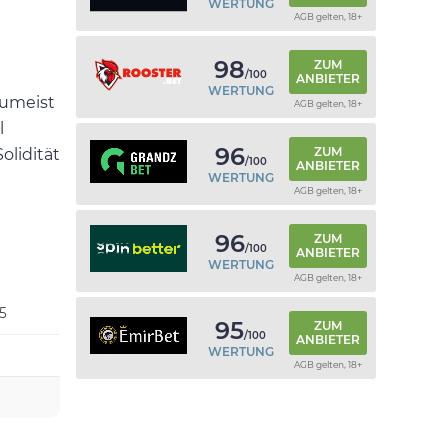
WERTUNG
AGB gelten, 18+
98
ZUM
/100
ANBIETER
WERTUNG
zumeist
AGB gelten, 18+
l
96
ZUM
olidität
/100
ANBIETER
WERTUNG
AGB gelten, 18+
96
ZUM
/100
ANBIETER
WERTUNG
AGB gelten, 18+
 5
95
ZUM
/100
ANBIETER
WERTUNG
AGB gelten, 18+