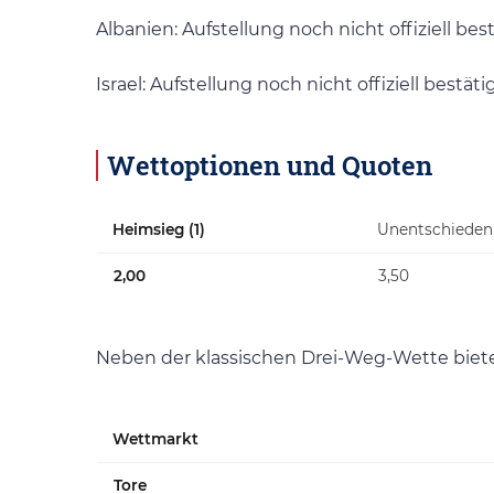
Albanien: Aufstellung noch nicht offiziell be
Israel: Aufstellung noch nicht offiziell bestä
Wettoptionen und Quoten
Heimsieg (1)
Unentschieden 
2,00
3,50
Neben der klassischen Drei-Weg-Wette bieten
Wettmarkt
Tore