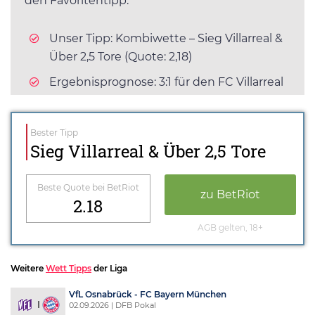
den Favoritentipp.
Unser Tipp: Kombiwette – Sieg Villarreal &
Über 2,5 Tore (Quote: 2,18)
Ergebnisprognose: 3:1 für den FC Villarreal
Bester Tipp
Sieg Villarreal & Über 2,5 Tore
Beste Quote bei BetRiot
zu BetRiot
2.18
AGB gelten, 18+
Weitere
Wett Tipps
der Liga
VfL Osnabrück - FC Bayern München
02.09.2026 | DFB Pokal