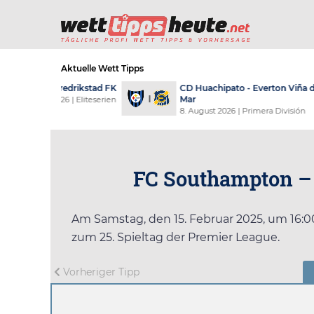
Aktuelle Wett Tipps
Fredrikstad FK
CD Huachipato - Everton Viña del
Mar
026
| Eliteserien
8. August 2026
| Primera División
FC Southampton – 
Am Samstag, den 15. Februar 2025, um 16
zum 25. Spieltag der Premier League.
Vorheriger Tipp