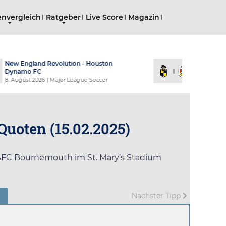
nvergleich
Ratgeber
Live Score
Magazin
 Revolution - Houston
Coquimbo Unido - Depo
Serena
6
| Major League Soccer
8. August 2026
| Primera Di
uoten (15.02.2025)
AFC Bournemouth im St. Mary’s Stadium
Nächster Tipp