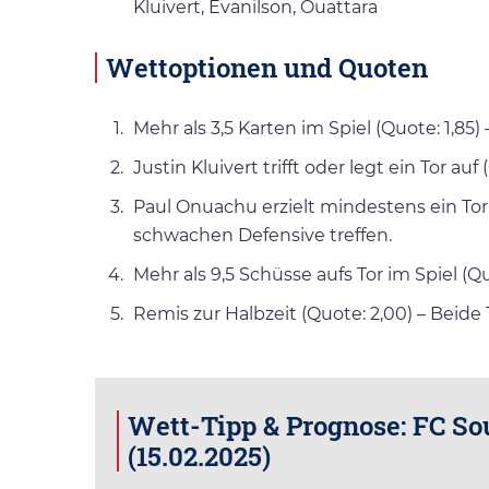
Kluivert, Evanilson, Ouattara
Wettoptionen und Quoten
Mehr als 3,5 Karten im Spiel (Quote: 1,85
Justin Kluivert trifft oder legt ein Tor auf
Paul Onuachu erzielt mindestens ein Tor
schwachen Defensive treffen.
Mehr als 9,5 Schüsse aufs Tor im Spiel (Q
Remis zur Halbzeit (Quote: 2,00) – Beide
Wett-Tipp & Prognose: FC 
(15.02.2025)