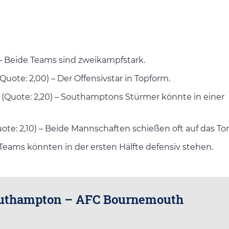
) – Beide Teams sind zweikampfstark.
 (Quote: 2,00) – Der Offensivstar in Topform.
 (Quote: 2,20) – Southamptons Stürmer könnte in einer
uote: 2,10) – Beide Mannschaften schießen oft auf das Tor
 Teams könnten in der ersten Hälfte defensiv stehen.
Southampton – AFC Bournemouth