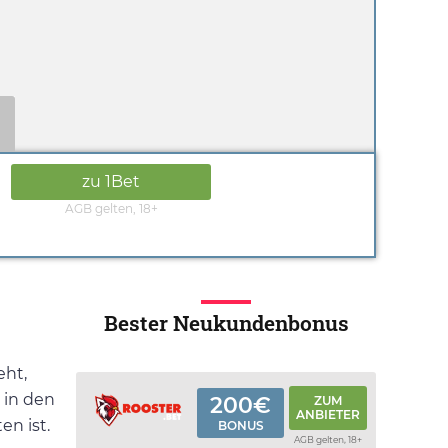
h
zu 1Bet
AGB gelten, 18+
Bester Neukundenbonus
eht,
 in den
200€
ZUM
ANBIETER
en ist.
BONUS
AGB gelten, 18+