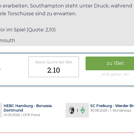
 erarbeiten. Southampton steht unter Druck, während
ele Torschüsse sind zu erwarten.
or im Spiel (Quote: 2,10)
emouth
Beste Quote bei 1Bet
zu 1Bet
r
2.10
AGB gelten, 18+
HEBC Hamburg - Borussia
SC Freiburg - Werder 
Dortmund
30.08.2026 | 1. Bundesliga
01.09.2026 | DFB Pokal