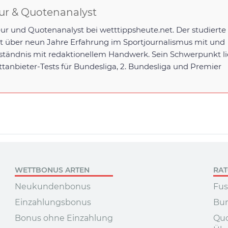
ur & Quotenanalyst
eur und Quotenanalyst bei wetttippsheute.net. Der studierte
t über neun Jahre Erfahrung im Sportjournalismus mit und
rständnis mit redaktionellem Handwerk. Sein Schwerpunkt li
anbieter-Tests für Bundesliga, 2. Bundesliga und Premier
WETTBONUS ARTEN
RA
Neukundenbonus
Fus
Einzahlungsbonus
Bun
Bonus ohne Einzahlung
Quo