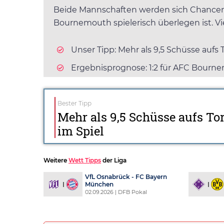
Beide Mannschaften werden sich Chancen
Bournemouth spielerisch überlegen ist. Vi
Unser Tipp: Mehr als 9,5 Schüsse aufs T
Ergebnisprognose: 1:2 für AFC Bourn
Bester Tipp
Mehr als 9,5 Schüsse aufs To
im Spiel
Weitere
Wett Tipps
der Liga
VfL Osnabrück - FC Bayern
München
02.09.2026 | DFB Pokal