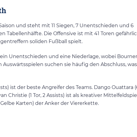
th
Saison und steht mit 11 Siegen, 7 Unentschieden und 6
n Tabellenhälfte. Die Offensive ist mit 41 Toren gefährlic
entreffern soliden Fußball spielt.
ge, ein Unentschieden und eine Niederlage, wobei Bour
 in Auswärtsspielen suchen sie häufig den Abschluss, wa
ssists) ist der beste Angreifer des Teams. Dango Ouattara (
 Christie (1 Tor, 2 Assists) ist als kreativer Mittelfeldspie
 3 Gelbe Karten) der Anker der Viererkette.