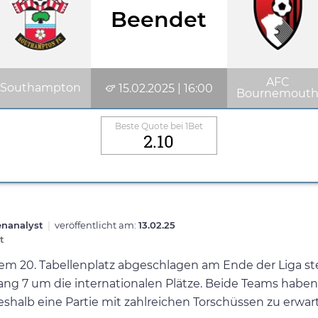
Beendet
AFC
Southampton
15.02.2025 | 16:00
Bournemout
Beste Quote bei 1Bet
2.10
enanalyst
|
veröffentlicht am:
13.02.25
t
 20. Tabellenplatz abgeschlagen am Ende der Liga st
g 7 um die internationalen Plätze. Beide Teams haben
eshalb eine Partie mit zahlreichen Torschüssen zu erwart