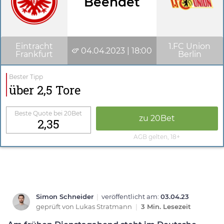
Beendet
Eintracht
1.FC Union
04.04.2023 | 18:00
Frankfurt
Berlin
Bester Tipp
über 2,5 Tore
Beste Quote bei 20Bet
zu 20Bet
2,35
AGB gelten, 18+
Simon Schneider
|
veröffentlicht am:
03.04.23
geprüft von
Lukas Stratmann
|
3 Min. Lesezeit