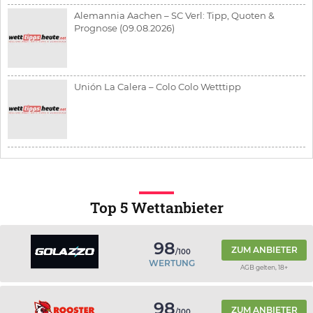
Alemannia Aachen – SC Verl: Tipp, Quoten &
Prognose (09.08.2026)
Unión La Calera – Colo Colo Wetttipp
Top 5 Wettanbieter
98
ZUM ANBIETER
/100
WERTUNG
AGB gelten, 18+
98
ZUM ANBIETER
/100