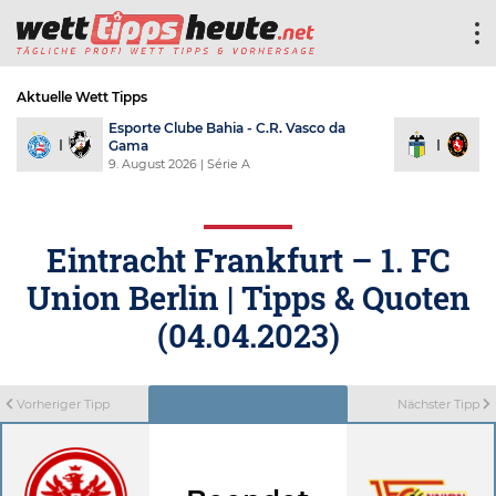
Aktuelle Wett Tipps
Esporte Clube Bahia - C.R. Vasco da
C
Gama
L
9. August 2026
| Série A
9
Eintracht Frankfurt – 1. FC
Union Berlin | Tipps & Quoten
(04.04.2023)
Vorheriger Tipp
Nächster Tipp