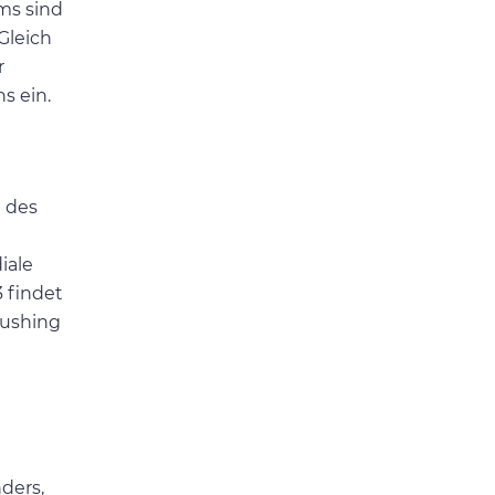
ams sind
Gleich
r
s ein.
n des
iale
3 findet
lushing
ders,