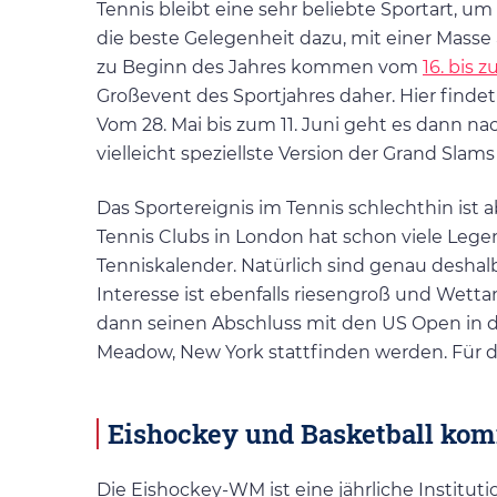
Tennis bleibt eine sehr beliebte Sportart, u
die beste Gelegenheit dazu, mit einer Masse
zu Beginn des Jahres kommen vom
16. bis 
Großevent des Sportjahres daher. Hier findet
Vom 28. Mai bis zum 11. Juni geht es dann na
vielleicht speziellste Version der Grand Slams
Das Sportereignis im Tennis schlechthin ist 
Tennis Clubs in London hat schon viele Leg
Tenniskalender. Natürlich sind genau deshalb
Interesse ist ebenfalls riesengroß und Wetta
dann seinen Abschluss mit den US Open in d
Meadow, New York stattfinden werden. Für die
Eishockey und Basketball ko
Die Eishockey-WM ist eine jährliche Institu