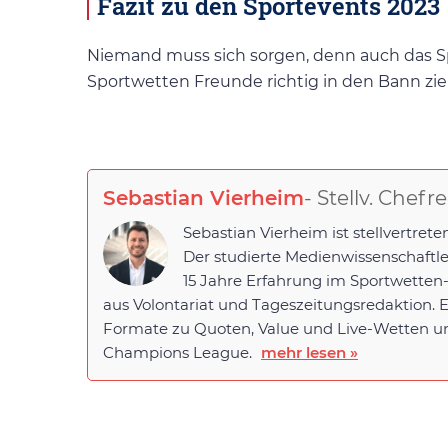
Fazit zu den Sportevents 2023
Niemand muss sich sorgen, denn auch das Spor
Sportwetten Freunde richtig in den Bann zi
Sebastian Vierheim
- Stellv. Chef
Sebastian Vierheim ist stellvertret
Der studierte Medienwissenschaftle
15 Jahre Erfahrung im Sportwetten
aus Volontariat und Tageszeitungsredaktion. E
Formate zu Quoten, Value und Live-Wetten und
Champions League.
mehr lesen »