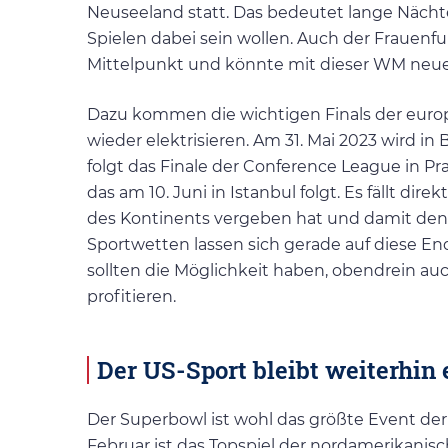
Neuseeland statt. Das bedeutet lange Nächte 
Spielen dabei sein wollen. Auch der Frauen
Mittelpunkt und könnte mit dieser WM neu
Dazu kommen die wichtigen Finals der euro
wieder elektrisieren. Am 31. Mai 2023 wird in
folgt das Finale der Conference League in Pr
das am 10. Juni in Istanbul folgt. Es fällt di
des Kontinents vergeben hat und damit den 
Sportwetten lassen sich gerade auf diese End
sollten die Möglichkeit haben, obendrein a
profitieren.
Der US-Sport bleibt weiterhin 
Der Superbowl ist wohl das größte Event der
Februar ist das Topspiel der nordamerikanis