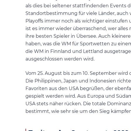
als dies bei seltener stattfindenden Events d
Standortbestimmung für viele Länder, auch 
Playoffs immer noch als wichtiger einstufe
ist es immer wieder überraschend, wer alles
ihre besten Spieler in Übersee. Auch kleine
haben, was die WM für Sportwetten zu einem
die WM in Finnland und Lettland ausgetrag
ausgeschlossen werden wird.
Vom 25. August bis zum 10. September wird 
Die Philippinen, Japan und Indonesien rich
Favoriten aus den USA begrüßen, der ebenfa
gespielt werden wird. Aus Europa und Süda
USA stets näher rücken. Die totale Dominanz
bestimmt, wie sehr sie um den Sieg kämpfe