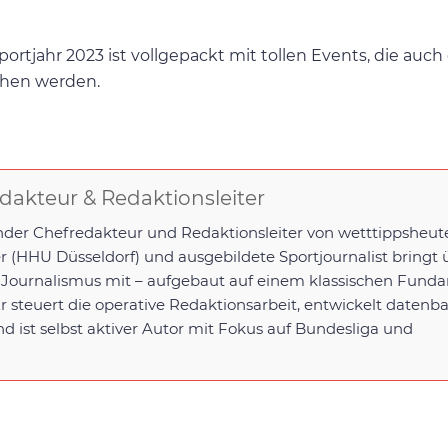
tjahr 2023 ist vollgepackt mit tollen Events, die auch 
ehen werden.
redakteur & Redaktionsleiter
ender Chefredakteur und Redaktionsleiter von wetttippsheute
r (HHU Düsseldorf) und ausgebildete Sportjournalist bringt 
-Journalismus mit – aufgebaut auf einem klassischen Fund
r steuert die operative Redaktionsarbeit, entwickelt datenba
 ist selbst aktiver Autor mit Fokus auf Bundesliga und