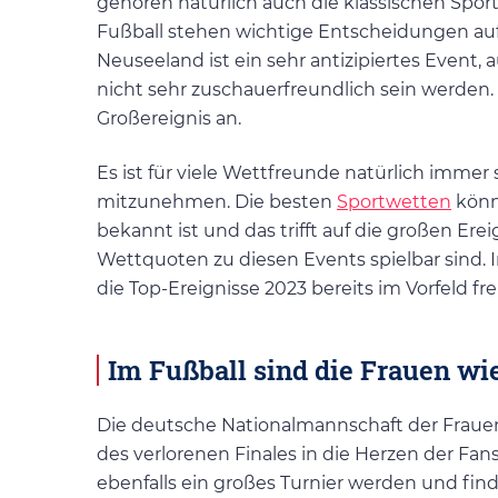
gehören natürlich auch die klassischen Sport
Fußball stehen wichtige Entscheidungen auf
Neuseeland ist ein sehr antizipiertes Event
nicht sehr zuschauerfreundlich sein werden.
Großereignis an.
Es ist für viele Wettfreunde natürlich immer
mitzunehmen. Die besten
Sportwetten
könn
bekannt ist und das trifft auf die großen Er
Wettquoten zu diesen Events spielbar sind. In
die Top-Ereignisse 2023 bereits im Vorfeld fr
Im Fußball sind die Frauen w
Die deutsche Nationalmannschaft der Frauen 
des verlorenen Finales in die Herzen der Fa
ebenfalls ein großes Turnier werden und find