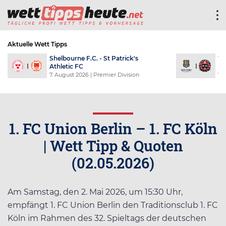
Aktuelle Wett Tipps
Shelbourne F.C. - St Patrick's
Wa
Athletic FC
F
7. August 2026
| Premier Division
7.
1. FC Union Berlin – 1. FC Köln
| Wett Tipp & Quoten
(02.05.2026)
Am Samstag, den 2. Mai 2026, um 15:30 Uhr,
empfängt 1. FC Union Berlin den Traditionsclub 1. FC
Köln im Rahmen des 32. Spieltags der deutschen