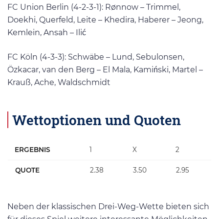
FC Union Berlin (4-2-3-1): Rønnow – Trimmel,
Doekhi, Querfeld, Leite – Khedira, Haberer – Jeong,
Kemlein, Ansah – Ilić
FC Köln (4-3-3): Schwäbe – Lund, Sebulonsen,
Özkacar, van den Berg – El Mala, Kamiński, Martel –
Krauß, Ache, Waldschmidt
Wettoptionen und Quoten
ERGEBNIS
1
X
2
QUOTE
2.38
3.50
2.95
Neben der klassischen Drei-Weg-Wette bieten sich