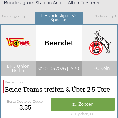
Bundesliga im Stadion An der Alten Försterei.
1. Bundesliga | 32.
Vorheriger Tipp
Nächster Tipp
Spieltag
Beendet
1. FC Union
1. FC Köln
02.05.2026 | 15:30
Berlin
Bester Tipp
Beide Teams treffen & Über 2,5 Tore
Beste Quote bei Zoccer
zu Zoccer
3.35
AGB gelten, 18+