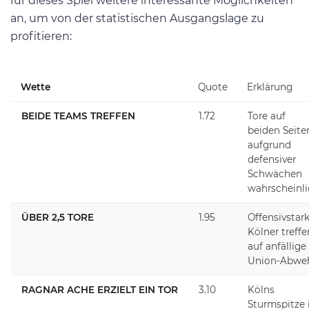
für dieses Spiel weitere interessante Möglichkeiten
an, um von der statistischen Ausgangslage zu
profitieren:
Wette
Quote
Erklärung
BEIDE TEAMS TREFFEN
1.72
Tore auf
beiden Seite
aufgrund
defensiver
Schwächen
wahrscheinl
ÜBER 2,5 TORE
1.95
Offensivstar
Kölner treffe
auf anfällige
Union-Abwe
RAGNAR ACHE ERZIELT EIN TOR
3.10
Kölns
Sturmspitze 