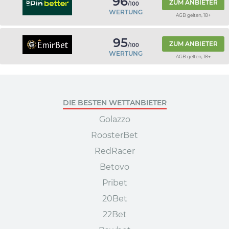
96
ZUM ANBIETER
/100
WERTUNG
AGB gelten, 18+
95
ZUM ANBIETER
/100
WERTUNG
AGB gelten, 18+
DIE BESTEN WETTANBIETER
Golazzo
RoosterBet
RedRacer
Betovo
Pribet
20Bet
22Bet