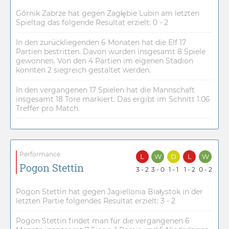
Górnik Zabrze hat gegen Zagłębie Lubin am letzten
Spieltag das folgende Resultat erzielt: 0 - 2
In den zurückliegenden 6 Monaten hat die Elf 17
Partien bestritten. Davon wurden insgesamt 8 Spiele
gewonnen. Von den 4 Partien im eigenen Stadion
konnten 2 siegreich gestaltet werden.
In den vergangenen 17 Spielen hat die Mannschaft
insgesamt 18 Tore markiert. Das ergibt im Schnitt 1.06
Treffer pro Match.
Performance
L
W
D
L
W
Pogon Stettin
3 - 2
3 - 0
1 - 1
1 - 2
0 - 2
Pogon Stettin hat gegen Jagiellonia Białystok in der
letzten Partie folgendes Resultat erzielt: 3 - 2
Pogon Stettin findet man für die vergangenen 6