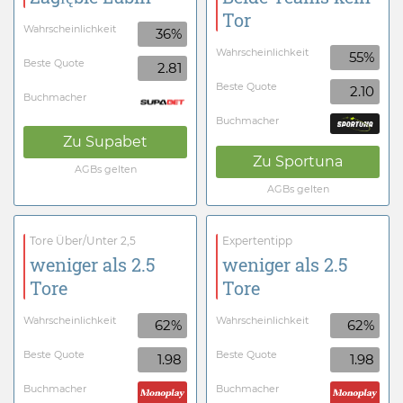
Tor
Wahrscheinlichkeit
36%
Wahrscheinlichkeit
55%
Beste Quote
2.81
Beste Quote
2.10
Buchmacher
Buchmacher
Zu
Supabet
Zu
Sportuna
AGBs gelten
AGBs gelten
Tore Über/Unter 2,5
Expertentipp
weniger als 2.5
weniger als 2.5
Tore
Tore
Wahrscheinlichkeit
Wahrscheinlichkeit
62%
62%
Beste Quote
Beste Quote
1.98
1.98
Buchmacher
Buchmacher