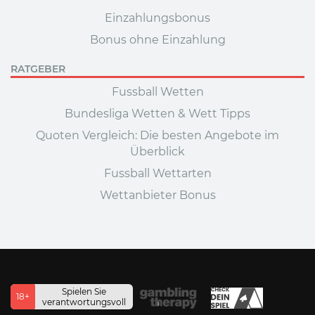
Einzahlungsbonus
Bonus ohne Einzahlung
RATGEBER
Fussball Wetten
Bundesliga Wetten & Wett Tipps
Quoten Vergleich: Die besten Angebote im
Überblick
Fussball Wettarten
Wettanbieter Bonus
Spielen Sie
18+
verantwortungsvoll