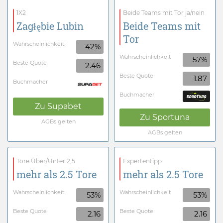
1X2
Beide Teams mit Tor ja/nein
Zagłębie Lubin
Beide Teams mit
Tor
Wahrscheinlichkeit
42%
Wahrscheinlichkeit
57%
Beste Quote
2.46
Beste Quote
1.87
Buchmacher
Buchmacher
Zu
Supabet
Zu
Sportuna
AGBs gelten
AGBs gelten
Tore Über/Unter 2,5
Expertentipp
mehr als 2.5 Tore
mehr als 2.5 Tore
Wahrscheinlichkeit
Wahrscheinlichkeit
53%
53%
Beste Quote
Beste Quote
2.16
2.16