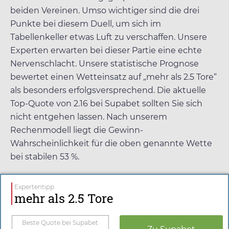
beiden Vereinen. Umso wichtiger sind die drei
Punkte bei diesem Duell, um sich im
Tabellenkeller etwas Luft zu verschaffen. Unsere
Experten erwarten bei dieser Partie eine echte
Nervenschlacht. Unsere statistische Prognose
bewertet einen Wetteinsatz auf „mehr als 2.5 Tore“
als besonders erfolgsversprechend. Die aktuelle
Top-Quote von
2.16
bei
Supabet
sollten Sie sich
nicht entgehen lassen. Nach unserem
Rechenmodell liegt die Gewinn-
Wahrscheinlichkeit für die oben genannte Wette
bei stabilen 53 %.
Expertentipp
mehr als 2.5 Tore
Beste Quote bei
Supabet