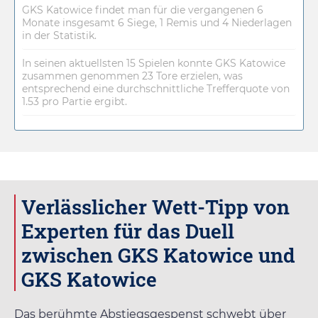
GKS Katowice findet man für die vergangenen 6
Monate insgesamt 6 Siege, 1 Remis und 4 Niederlagen
in der Statistik.
In seinen aktuellsten 15 Spielen konnte GKS Katowice
zusammen genommen 23 Tore erzielen, was
entsprechend eine durchschnittliche Trefferquote von
1.53 pro Partie ergibt.
Verlässlicher Wett-Tipp von
Experten für das Duell
zwischen GKS Katowice und
GKS Katowice
Das berühmte Abstiegsgespenst schwebt über