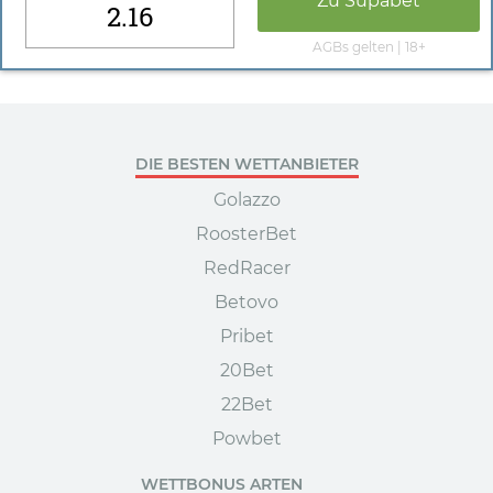
Zu
Supabet
2.16
AGBs gelten | 18+
DIE BESTEN WETTANBIETER
Golazzo
RoosterBet
RedRacer
Betovo
Pribet
20Bet
22Bet
Powbet
WETTBONUS ARTEN