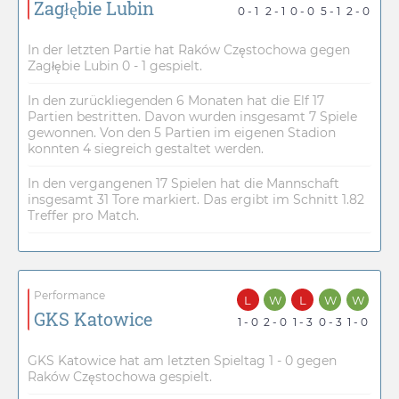
Zagłębie Lubin
0 - 1
2 - 1
0 - 0
5 - 1
2 - 0
In der letzten Partie hat Raków Częstochowa gegen
Zagłębie Lubin 0 - 1 gespielt.
In den zurückliegenden 6 Monaten hat die Elf 17
Partien bestritten. Davon wurden insgesamt 7 Spiele
gewonnen. Von den 5 Partien im eigenen Stadion
konnten 4 siegreich gestaltet werden.
In den vergangenen 17 Spielen hat die Mannschaft
insgesamt 31 Tore markiert. Das ergibt im Schnitt 1.82
Treffer pro Match.
Performance
L
W
L
W
W
GKS Katowice
1 - 0
2 - 0
1 - 3
0 - 3
1 - 0
GKS Katowice hat am letzten Spieltag 1 - 0 gegen
Raków Częstochowa gespielt.