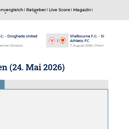
nvergleich
Ratgeber
Live Score
Magazin
St Patrick's
Waterford United - Bohemian
FC
mier Division
7. August 2026
| Premier Division
en (
24. Mai 2026
)