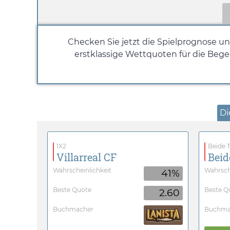
Checken Sie jetzt die Spielprognose un
erstklassige Wettquoten für die Bege
Di
1X2
Beide T
Villarreal CF
Beid
Wahrscheinlichkeit
Wahrsch
41%
Beste Quote
Beste Q
2.60
Buchmacher
Buchma