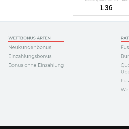
1.36
WETTBONUS ARTEN
RA
Neukundenbonus
Fus
Einzahlungsbonus
Bun
Bonus ohne Einzahlung
Quo
Übe
Fus
Wet