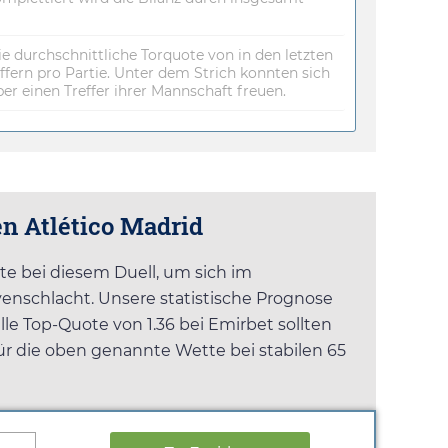
durchschnittliche Torquote von in den letzten
effern pro Partie. Unter dem Strich konnten sich
er einen Treffer ihrer Mannschaft freuen.
en Atlético Madrid
e bei diesem Duell, um sich im
rvenschlacht. Unsere statistische Prognose
elle Top-Quote von
1.36
bei
Emirbet
sollten
ür die oben genannte Wette bei stabilen 65