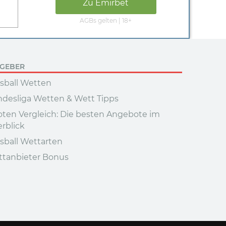
Zu
Emirbet
AGBs gelten | 18+
TGEBER
sball Wetten
desliga Wetten & Wett Tipps
ten Vergleich: Die besten Angebote im
rblick
sball Wettarten
tanbieter Bonus