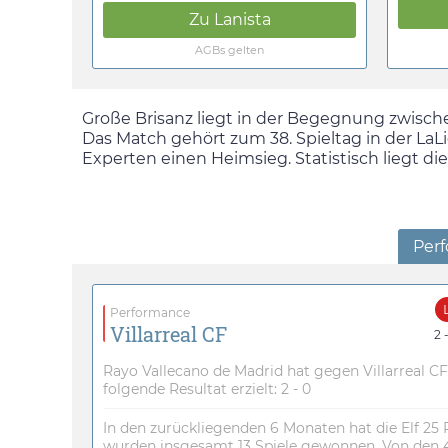
Zu
Lanista
AGBs gelten
Große Brisanz liegt in der Begegnung zwische
Das Match gehört zum 38. Spieltag in der La
Experten einen Heimsieg. Statistisch liegt di
Perf
Performance
Villarreal CF
2 
Rayo Vallecano de Madrid hat gegen Villarreal CF
folgende Resultat erzielt: 2 - 0
In den zurückliegenden 6 Monaten hat die Elf 25 
wurden insgesamt 13 Spiele gewonnen. Von den 4