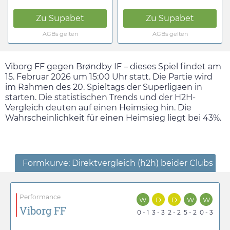
Zu
Supabet
Zu
Supabet
AGBs gelten
AGBs gelten
Viborg FF gegen Brøndby IF – dieses Spiel findet am
15. Februar 2026
um
15:00
Uhr statt. Die Partie wird
im Rahmen des 20. Spieltags der Superligaen in
starten. Die statistischen Trends und der H2H-
Vergleich deuten auf einen Heimsieg hin. Die
Wahrscheinlichkeit für einen Heimsieg liegt bei 43%.
Formkurve: Direktvergleich (h2h) beider Clubs
Performance
W
D
D
W
W
Viborg FF
0 - 1
3 - 3
2 - 2
5 - 2
0 - 3