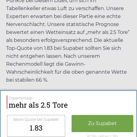
Punkte bei diesem Duell, um sich im
Tabellenkeller etwas Luft zu verschaffen. Unsere
Experten erwarten bei dieser Partie eine echte
Nervenschlacht. Unsere statistische Prognose
bewertet einen Wetteinsatz auf „mehr als 2.5 Tore“
als besonders erfolgsversprechend. Die aktuelle
Top-Quote von
1.83
bei
Supabet
sollten Sie sich
nicht entgehen lassen. Nach unserem
Rechenmodell liegt die Gewinn-
Wahrscheinlichkeit für die oben genannte Wette
bei stabilen 66 %.
Expertentipp
mehr als 2.5 Tore
Beste Quote bei
Supabet
Zu
Supabet
1.83
AGBs gelten | 18+