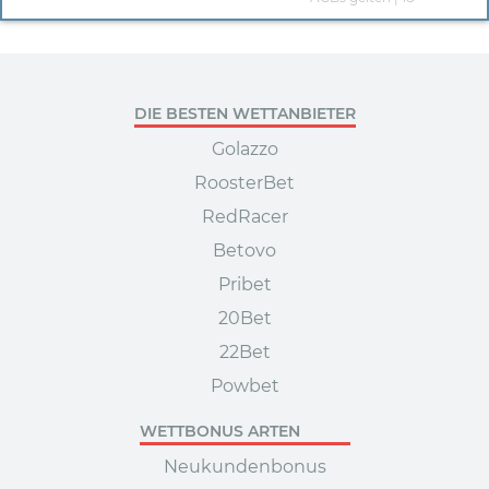
DIE BESTEN WETTANBIETER
Golazzo
RoosterBet
RedRacer
Betovo
Pribet
20Bet
22Bet
Powbet
WETTBONUS ARTEN
Neukundenbonus