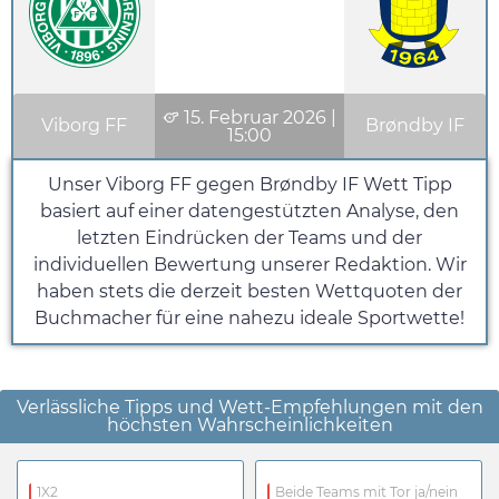
15. Februar 2026
|
Viborg FF
Brøndby IF
15:00
Unser Viborg FF gegen Brøndby IF Wett Tipp
basiert auf einer datengestützten Analyse, den
letzten Eindrücken der Teams und der
individuellen Bewertung unserer Redaktion. Wir
haben stets die derzeit besten Wettquoten der
Buchmacher für eine nahezu ideale Sportwette!
Verlässliche Tipps und Wett-Empfehlungen mit den
höchsten Wahrscheinlichkeiten
1X2
Beide Teams mit Tor ja/nein