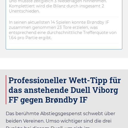
und musste zeitgleich 3 Niederlagen hinnehmen.
Komplettiert wird die Bilanz durch insgesamt 2
Unentschieden.
In seinen aktuellsten 14 Spielen konnte Brøndby IF
zusammen genommen 23 Tore erzielen, was
entsprechend eine durchschnittliche Trefferquote von
1.64 pro Partie ergibt.
Professioneller Wett-Tipp für
das anstehende Duell Viborg
FF gegen Brøndby IF
Das berühmte Abstiegsgespenst schwebt über
beiden Vereinen. Umso wichtiger sind die drei