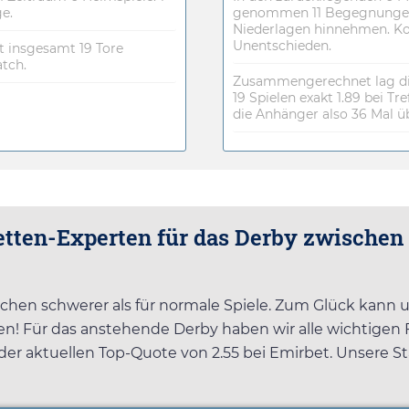
e.
genommen 11 Begegnungen
Niederlagen hinnehmen. Kom
Unentschieden.
t insgesamt 19 Tore
atch.
Zusammengerechnet lag die 
19 Spielen exakt 1.89 bei Tr
die Anhänger also 36 Mal üb
tten-Experten für das Derby zwischen
sschen schwerer als für normale Spiele. Zum Glück ka
en! Für das anstehende Derby haben wir alle wichtigen
t der aktuellen Top-Quote von
2.55
bei
Emirbet
. Unsere S