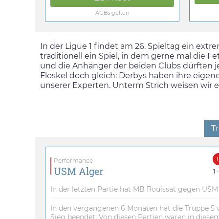
AGBs gelten
In der Ligue 1 findet am 26. Spieltag ein ex
traditionell ein Spiel, in dem gerne mal die F
und die Anhänger der beiden Clubs dürften jet
Floskel doch gleich: Derbys haben ihre eigen
unserer Experten. Unterm Strich weisen wir e
Tr
Performance
USM Alger
1 
In der letzten Partie hat MB Rouissat gegen USM A
In den vergangenen 6 Monaten hat die Truppe 5 
Sieg beendet. Von diesen Partien waren in diese