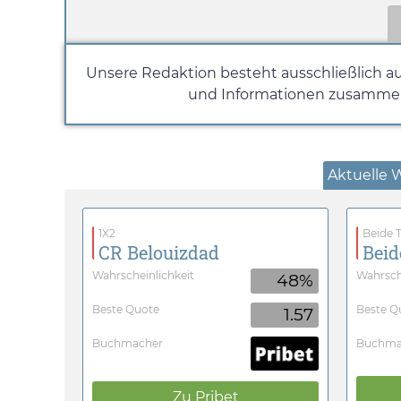
Unsere Redaktion besteht ausschließlich au
und Informationen zusammen. 
Aktuelle 
1X2
Beide T
CR Belouizdad
Beid
Wahrscheinlichkeit
Wahrsch
48%
Beste Quote
Beste Q
1.57
Buchmacher
Buchma
Zu
Pribet