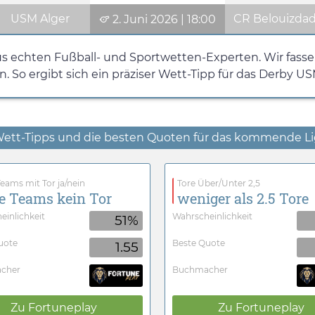
USM Alger
CR Belouizda
2. Juni 2026
|
18:00
s echten Fußball- und Sportwetten-Experten. Wir fassen 
So ergibt sich ein präziser Wett-Tipp für das Derby U
Wett-Tipps und die besten Quoten für das kommende Lig
eams mit Tor ja/nein
Tore Über/Unter 2,5
e Teams kein Tor
weniger als 2.5 Tore
einlichkeit
Wahrscheinlichkeit
51%
uote
Beste Quote
1.55
cher
Buchmacher
Zu
Fortuneplay
Zu
Fortuneplay