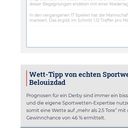
dieser Begegnungen endeten mit einer Niederlag
In den vergangenen 17 Spielen hat die Mannschaf
markiert. Das ergibt im Schnitt 1.12 Treffer pro M
Wett-Tipp von echten Sportwe
Belouizdad
Prognosen für ein Derby sind immer ein bi
und die eigene Sportwetten-Expertise nutz
somit eine Wette auf „mehr als 2.5 Tore“ mi
Gewinnchance von 46 % ermittelt.