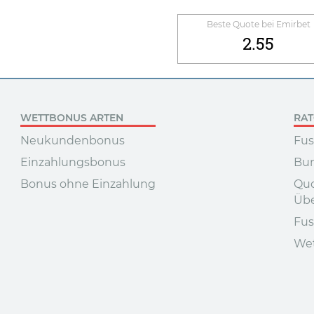
Beste Quote bei
Emirbet
2.55
WETTBONUS ARTEN
RA
Neukundenbonus
Fus
Einzahlungsbonus
Bun
Bonus ohne Einzahlung
Quo
Übe
Fus
Wet