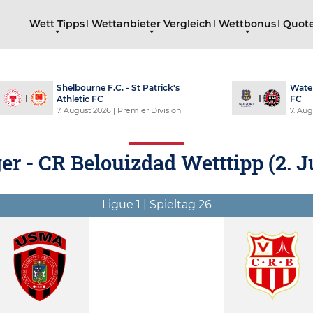
Wett Tipps
Wettanbieter Vergleich
Wettbonus
Quote
Waterford United - Bohemian
Derry City FC - 
FC
FC
7. August 2026
| Premier Division
7. August 2026
| P
r - CR Belouizdad Wetttipp (
2. 
Ligue 1 | Spieltag 26