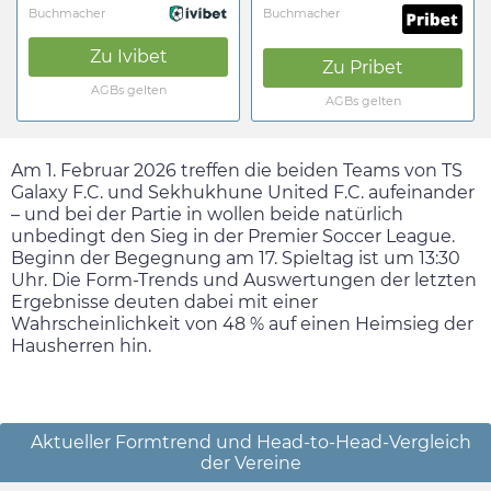
Buchmacher
Buchmacher
Zu
Ivibet
Zu
Pribet
AGBs gelten
AGBs gelten
Am
1. Februar 2026
treffen die beiden Teams von TS
Galaxy F.C. und Sekhukhune United F.C. aufeinander
– und bei der Partie in wollen beide natürlich
unbedingt den Sieg in der Premier Soccer League.
Beginn der Begegnung am 17. Spieltag ist um
13:30
Uhr. Die Form-Trends und Auswertungen der letzten
Ergebnisse deuten dabei mit einer
Wahrscheinlichkeit von 48 % auf einen Heimsieg der
Hausherren hin.
Aktueller Formtrend und Head-to-Head-Vergleich
der Vereine