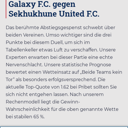
Galaxy F.C. gegen
Sekhukhune United F.C.
Das berühmte Abstiegsgespenst schwebt über
beiden Vereinen. Umso wichtiger sind die drei
Punkte bei diesem Duell, um sich im
Tabellenkeller etwas Luft zu verschaffen. Unsere
Experten erwarten bei dieser Partie eine echte
Nervenschlacht. Unsere statistische Prognose
bewertet einen Wetteinsatz auf „Beide Teams kein
Tor“ als besonders erfolgsversprechend. Die
aktuelle Top-Quote von
1.62
bei
Pribet
sollten Sie
sich nicht entgehen lassen. Nach unserem
Rechenmodell liegt die Gewinn-
Wahrscheinlichkeit für die oben genannte Wette
bei stabilen 65 %.