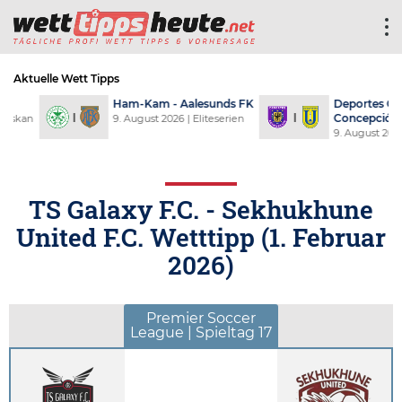
Aktuelle Wett Tipps
Ham-Kam - Aalesunds FK
Deportes Concepc
Concepción
an
9. August 2026
| Eliteserien
9. August 2026
| Pr
TS Galaxy F.C. - Sekhukhune
United F.C. Wetttipp (
1. Februar
2026
)
Premier Soccer
League | Spieltag 17