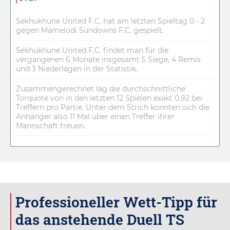
Sekhukhune United F.C. hat am letzten Spieltag 0 - 2
gegen Mamelodi Sundowns F.C. gespielt.
Sekhukhune United F.C. findet man für die
vergangenen 6 Monate insgesamt 5 Siege, 4 Remis
und 3 Niederlagen in der Statistik.
Zusammengerechnet lag die durchschnittliche
Torquote von in den letzten 12 Spielen exakt 0.92 bei
Treffern pro Partie. Unter dem Strich konnten sich die
Anhänger also 11 Mal über einen Treffer ihrer
Mannschaft freuen.
Professioneller Wett-Tipp für
das anstehende Duell TS