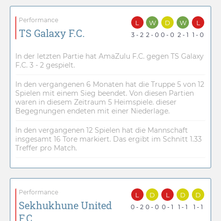
Performance
L
W
D
W
L
TS Galaxy F.C.
3 - 2
2 - 0
0 - 0
2 - 1
1 - 0
In der letzten Partie hat AmaZulu F.C. gegen TS Galaxy
F.C. 3 - 2 gespielt.
In den vergangenen 6 Monaten hat die Truppe 5 von 12
Spielen mit einem Sieg beendet. Von diesen Partien
waren in diesem Zeitraum 5 Heimspiele. dieser
Begegnungen endeten mit einer Niederlage.
In den vergangenen 12 Spielen hat die Mannschaft
insgesamt 16 Tore markiert. Das ergibt im Schnitt 1.33
Treffer pro Match.
Performance
L
D
L
D
D
Sekhukhune United
0 - 2
0 - 0
0 - 1
1 - 1
1 - 1
F.C.