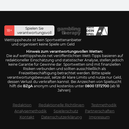
Spielen Sie
18+
verantwortungsvoll
Wetttippsheute ist kein Sportwettenanbieter
und organisiert keine Spiele um Geld
Hinweis zum verantwortungsvollen Wetten:
Die auf wetttippsheute.net veröffentlichten Wett-Tipps basieren auf
redaktioneller Einschätzung und statistischer Analyse, stellen jedoch
keine Garantie für Gewinne dar. Sportwetten sind mit finanziellen
Risiken verbunden und sollten ausschließlich als
Freizeitbeschäftigung betrachtet werden. Bitte spiele
verantwortungsbewusst, setze dir klare Limits und nutze nur Geld,
dessen Verlust du verkraften kannst. Bei Anzeichen von Spielsucht
hilft die
BZgA
anonym und kostenlos unter
0800 1372700
(ab 18
Jahren).
Redaktion
Redaktionelle Richtlinien
Testmethodik
Analysemethodik
Spielerschutz
Partnerschaften
Kontakt
Datenschutzerklärung
Impressum