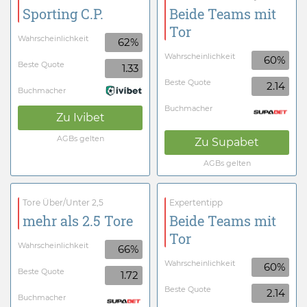
Sporting C.P.
Beide Teams mit
Tor
Wahrscheinlichkeit
62%
Wahrscheinlichkeit
60%
Beste Quote
1.33
Beste Quote
2.14
Buchmacher
Buchmacher
Zu
Ivibet
AGBs gelten
Zu
Supabet
AGBs gelten
Tore Über/Unter 2,5
Expertentipp
mehr als 2.5 Tore
Beide Teams mit
Tor
Wahrscheinlichkeit
66%
Wahrscheinlichkeit
60%
Beste Quote
1.72
Beste Quote
2.14
Buchmacher