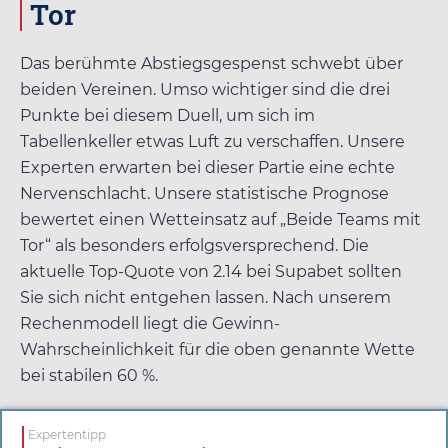
Tor
Das berühmte Abstiegsgespenst schwebt über
beiden Vereinen. Umso wichtiger sind die drei
Punkte bei diesem Duell, um sich im
Tabellenkeller etwas Luft zu verschaffen. Unsere
Experten erwarten bei dieser Partie eine echte
Nervenschlacht. Unsere statistische Prognose
bewertet einen Wetteinsatz auf „Beide Teams mit
Tor“ als besonders erfolgsversprechend. Die
aktuelle Top-Quote von
2.14
bei
Supabet
sollten
Sie sich nicht entgehen lassen. Nach unserem
Rechenmodell liegt die Gewinn-
Wahrscheinlichkeit für die oben genannte Wette
bei stabilen 60 %.
Expertentipp