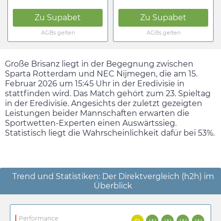
Zu
Supabet
Zu
Supabet
AGBs gelten
AGBs gelten
Große Brisanz liegt in der Begegnung zwischen
Sparta Rotterdam und NEC Nijmegen, die am
15.
Februar 2026
um
15:45
Uhr in der Eredivisie in
stattfinden wird. Das Match gehört zum 23. Spieltag
in der Eredivisie. Angesichts der zuletzt gezeigten
Leistungen beider Mannschaften erwarten die
Sportwetten-Experten einen Auswärtssieg.
Statistisch liegt die Wahrscheinlichkeit dafür bei 53%.
Trend und Statistiken: Der Direktvergleich (h2h) im
Überblick
Performance
D
W
W
W
W