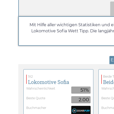
Mit Hilfe aller wichtigen Statistiken un
Lokomotive Sofia Wett Tipp. Die langjäh
E
1X2
Beide T
Lokomotive Sofia
Beid
Wahrscheinlichkeit
Wahrsch
51%
Beste Quote
Beste Q
2.00
Buchmacher
Buchma