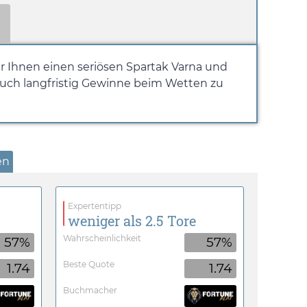
ir Ihnen einen seriösen Spartak Varna und
 auch langfristig Gewinne beim Wetten zu
en
Expertentipp
weniger als 2.5 Tore
Wahrscheinlichkeit
57%
57%
Beste Quote
1.74
1.74
Buchmacher