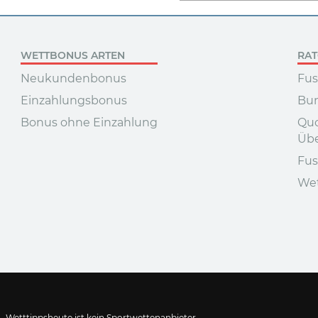
WETTBONUS ARTEN
RA
Neukundenbonus
Fus
Einzahlungsbonus
Bun
Bonus ohne Einzahlung
Quo
Übe
Fus
Wet
Wetttippsheute ist kein Sportwettenanbieter