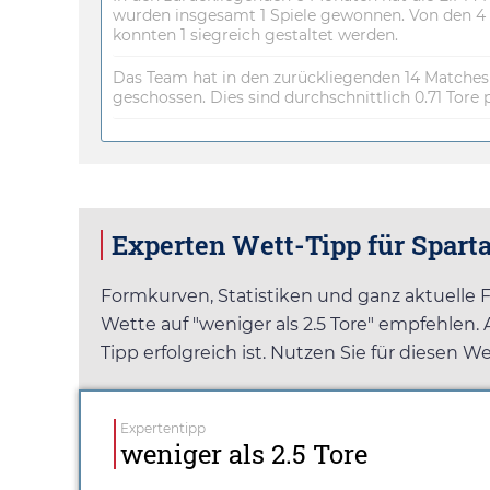
wurden insgesamt 1 Spiele gewonnen. Von den 4 
konnten 1 siegreich gestaltet werden.
Das Team hat in den zurückliegenden 14 Matches 
geschossen. Dies sind durchschnittlich 0.71 Tor
Experten Wett-Tipp für Spart
Formkurven, Statistiken und ganz aktuelle 
Wette auf "weniger als 2.5 Tore" empfehlen.
Tipp erfolgreich ist. Nutzen Sie für diesen 
Expertentipp
weniger als 2.5 Tore