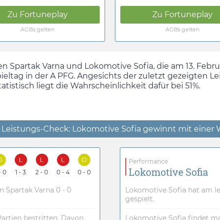
Zu
Fortuneplay
Zu
Fortuneplay
AGBs gelten
AGBs gelten
en Spartak Varna und Lokomotive Sofia, die am
13. Febr
pieltag in der A PFG. Angesichts der zuletzt gezeigten 
istisch liegt die Wahrscheinlichkeit dafür bei 51%.
 Leistungs-Check: Lokomotive Sofia gewinnt mit einer 
D
L
L
L
D
Performance
Lokomotive Sofia
- 0
1 - 3
2 - 0
0 - 4
0 - 0
n Spartak Varna 0 - 0
Lokomotive Sofia hat am le
gespielt.
Partien bestritten. Davon
Lokomotive Sofia findet m