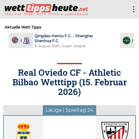
Aktuelle Wett Tipps
Qingdao Hainiu F.C. - Shanghai
Shenhua F.C.
8. August 2026
| Super League
Real Oviedo CF - Athletic
Bilbao Wetttipp (
15. Februar
2026
)
LaLiga | Spieltag 24