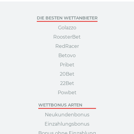
DIE BESTEN WETTANBIETER
Golazzo
RoosterBet
RedRacer
Betovo
Pribet
20Bet
22Bet
Powbet
WETTBONUS ARTEN
Neukundenbonus
Einzahlungsbonus
Bonus ohne Einzahlung