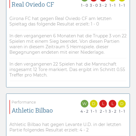
Real Oviedo CF
1 - 0
3 - 0
3 - 2
1 - 1
1 - 1
Girona FC hat gegen Real Oviedo CF am letzten
Spieltag das folgende Resultat erzielt: 1 - 0
In den vergangenen 6 Monaten hat die Truppe 3 von 22
Spielen mit einem Sieg beendet. Von diesen Partien
waren in diesem Zeitraum 5 Heimspiele. dieser
Begegnungen endeten mit einer Niederlage.
In den vergangenen 22 Spielen hat die Mannschaft
insgesamt 12 Tore markiert. Das ergibt im Schnitt 0.55
Treffer pro Match.
Performance
W
D
L
L
D
Athletic Bilbao
4 - 2
1 - 1
2 - 1
3 - 2
1 - 1
Athletic Bilbao hat gegen Levante U.D. in der letzten
Partie folgendes Resultat erzielt: 4 - 2