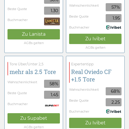
Wahrscheinlichkeit
57%
Beste Quote
1.30
Beste Quote
1.95
Buchmacher
Buchmacher
Zu
Lanista
Zu
Ivibet
AGBs gelten
AGBs gelten
Tore Über/Unter 2,5
Expertentipp
mehr als 2.5 Tore
Real Oviedo CF
+1.5 Tore
Wahrscheinlichkeit
58%
Wahrscheinlichkeit
68%
Beste Quote
1.45
Beste Quote
2.25
Buchmacher
Buchmacher
Zu
Supabet
Zu
Ivibet
AGBs gelten