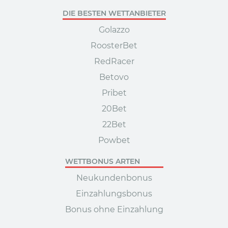
DIE BESTEN WETTANBIETER
Golazzo
RoosterBet
RedRacer
Betovo
Pribet
20Bet
22Bet
Powbet
WETTBONUS ARTEN
Neukundenbonus
Einzahlungsbonus
Bonus ohne Einzahlung