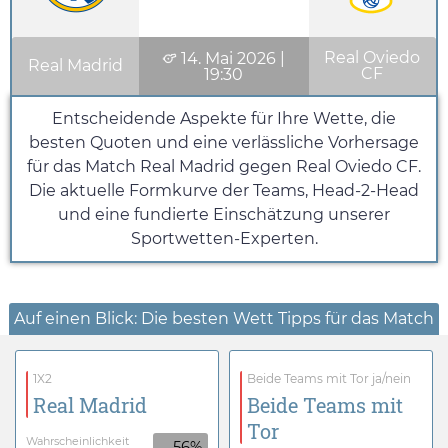
Real Oviedo
14. Mai 2026
|
Real Madrid
CF
19:30
Entscheidende Aspekte für Ihre Wette, die
besten Quoten und eine verlässliche Vorhersage
für das Match Real Madrid gegen Real Oviedo CF.
Die aktuelle Formkurve der Teams, Head-2-Head
und eine fundierte Einschätzung unserer
Sportwetten-Experten.
Auf einen Blick: Die besten Wett Tipps für das Match
1X2
Beide Teams mit Tor ja/nein
Real Madrid
Beide Teams mit
Tor
Wahrscheinlichkeit
56%