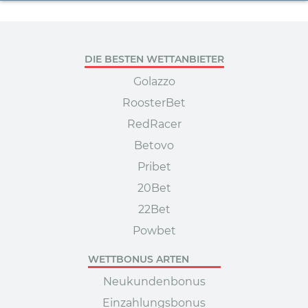
DIE BESTEN WETTANBIETER
Golazzo
RoosterBet
RedRacer
Betovo
Pribet
20Bet
22Bet
Powbet
WETTBONUS ARTEN
Neukundenbonus
Einzahlungsbonus