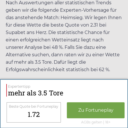
Nach Auswertungen aller statistischen Trends
geben wir die folgende Experten-Vorhersage für
das anstehende Match: Heimsieg. Wir legen Ihnen
für diese Wette die beste Quote von
2.31
bei
Supabet
ans Herz. Die statistische Chance für
einen erfolgreichen Wetteinsatz liegt nach
unserer Analyse bei 48 %. Falls Sie dazu eine
Alternative suchen, dann raten wir zu einer Wette
auf mehr als 3.5 Tore. Dafür liegt die
Erfolgswahrscheinlichkeit statistisch bei 62 %.
Expertentipp
mehr als 3.5 Tore
Beste Quote bei
Fortuneplay
Zu
Fortuneplay
1.72
AGBs gelten | 18+