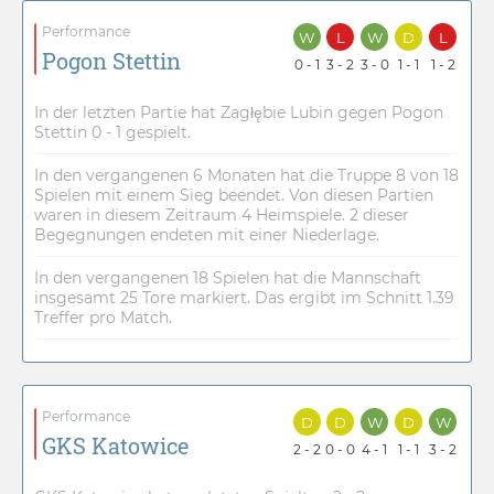
Performance
W
L
W
D
L
Pogon Stettin
0 - 1
3 - 2
3 - 0
1 - 1
1 - 2
In der letzten Partie hat Zagłębie Lubin gegen Pogon
Stettin 0 - 1 gespielt.
In den vergangenen 6 Monaten hat die Truppe 8 von 18
Spielen mit einem Sieg beendet. Von diesen Partien
waren in diesem Zeitraum 4 Heimspiele. 2 dieser
Begegnungen endeten mit einer Niederlage.
In den vergangenen 18 Spielen hat die Mannschaft
insgesamt 25 Tore markiert. Das ergibt im Schnitt 1.39
Treffer pro Match.
Performance
D
D
W
D
W
GKS Katowice
2 - 2
0 - 0
4 - 1
1 - 1
3 - 2