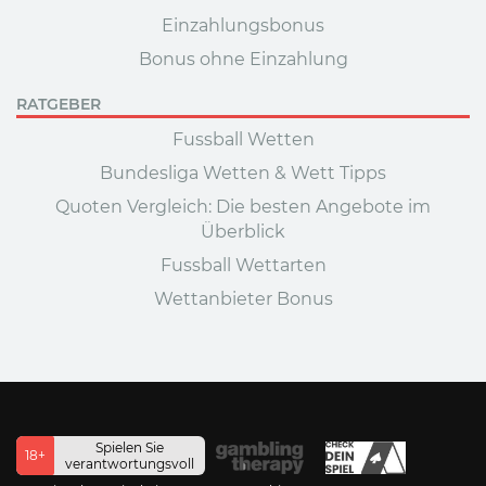
Einzahlungsbonus
Bonus ohne Einzahlung
RATGEBER
Fussball Wetten
Bundesliga Wetten & Wett Tipps
Quoten Vergleich: Die besten Angebote im
Überblick
Fussball Wettarten
Wettanbieter Bonus
Spielen Sie
18+
verantwortungsvoll