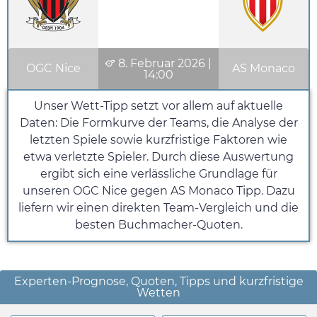
8. Februar 2026
|
OGC Nice
AS Monaco
14:00
Unser Wett-Tipp setzt vor allem auf aktuelle
Daten: Die Formkurve der Teams, die Analyse der
letzten Spiele sowie kurzfristige Faktoren wie
etwa verletzte Spieler. Durch diese Auswertung
ergibt sich eine verlässliche Grundlage für
unseren OGC Nice gegen AS Monaco Tipp. Dazu
liefern wir einen direkten Team-Vergleich und die
besten Buchmacher-Quoten.
Experten-Prognose, Quoten, Tipps und kurzfristige
Wetten