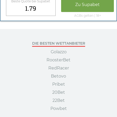
Beste Quote bei
Supabet
Zu
Supabet
1.79
AGBs gelten | 18+
DIE BESTEN WETTANBIETER
Golazzo
RoosterBet
RedRacer
Betovo
Pribet
20Bet
22Bet
Powbet