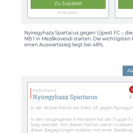
Zu
Supabet
AGBs gelten
Nyiregyhaza Spartacus gegen Újpest FC – die
NB 1 in Mezőkövesdi starten. Die wichtigsten
einen Auswärtssieg liegt bei 48%.
Ak
Performance
Nyiregyhaza Spartacus
2 
In der letzten Partie hat Paksi SE gegen Nyiregyha
In den vergangenen 6 Monaten hat die Truppe 3 
Sieg beendet. Von diesen Partien waren in diese
dieser Begegnungen endeten mit einer Niederlag