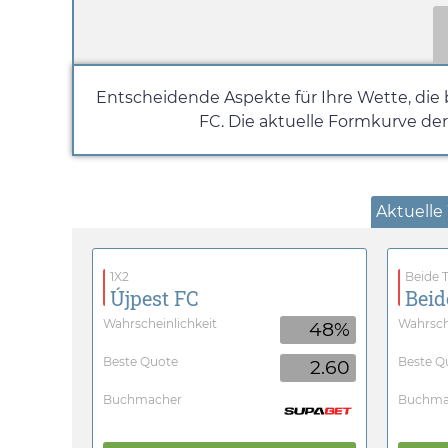
Entscheidende Aspekte für Ihre Wette, die
FC. Die aktuelle Formkurve de
Aktuelle
1X2
Beide T
Újpest FC
Beid
Wahrscheinlichkeit
Wahrsch
48%
Beste Quote
Beste Q
2.60
Buchmacher
Buchma