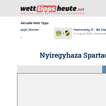
Aktuelle Wett Tipps
nmen
Hammarby IF - BK Häcken
Malm
9. August 2026
| Allsvenskan
9. A
Nyiregyhaza Spartac