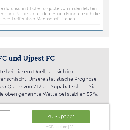
durchschnittliche Torquote von in den letzten
ffern pro Partie. Unter dem Strich konnten sich die
inen Treffer ihrer Mannschaft freuen.
FC und Újpest FC
e bei diesem Duell, um sich im
rvenschlacht. Unsere statistische Prognose
e Top-Quote von
2.12
bei
Supabet
sollten Sie
ie oben genannte Wette bei stabilen 55 %.
Zu
Supabet
AGBs gelten | 18+