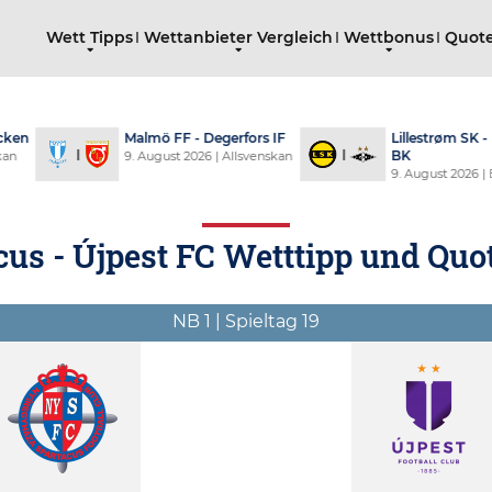
Wett Tipps
Wettanbieter Vergleich
Wettbonus
Quote
ö FF - Degerfors IF
Lillestrøm SK - Rosenborg
BK
ugust 2026
| Allsvenskan
9. August 2026
| Eliteserien
us - Újpest FC Wetttipp und Quot
NB 1 | Spieltag 19