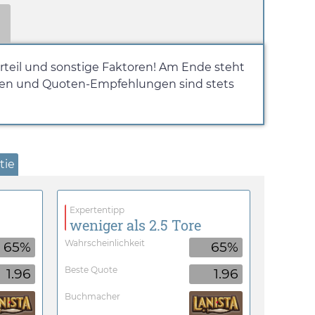
rteil und sonstige Faktoren! Am Ende steht
osen und Quoten-Empfehlungen sind stets
tie
Expertentipp
weniger als 2.5 Tore
Wahrscheinlichkeit
65%
65%
Beste Quote
1.96
1.96
Buchmacher