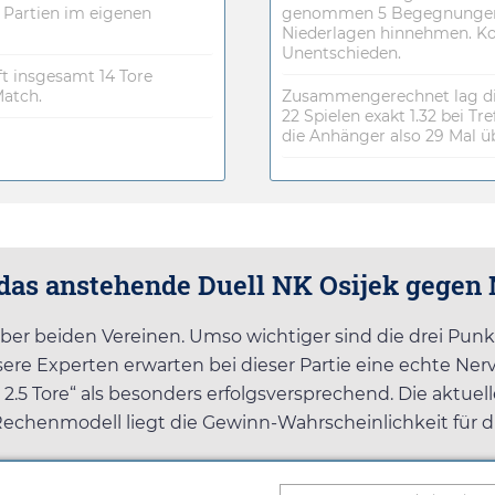
 Partien im eigenen
genommen 5 Begegnungen 
Niederlagen hinnehmen. Kom
Unentschieden.
t insgesamt 14 Tore
Match.
Zusammengerechnet lag die 
22 Spielen exakt 1.32 bei Tr
die Anhänger also 29 Mal üb
r das anstehende Duell NK Osijek gegen
r beiden Vereinen. Umso wichtiger sind die drei Punkt
nsere Experten erwarten bei dieser Partie eine echte Ne
 2.5 Tore“ als besonders erfolgsversprechend. Die aktue
echenmodell liegt die Gewinn-Wahrscheinlichkeit für d