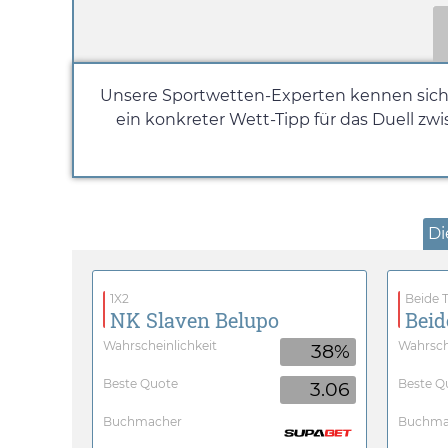
Unsere Sportwetten-Experten kennen sich a
ein konkreter Wett-Tipp für das Duell 
Di
1X2
Beide T
NK Slaven Belupo
Beid
Wahrscheinlichkeit
Wahrsch
38%
Beste Quote
Beste Q
3.06
Buchmacher
Buchma