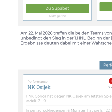
Zu
Supabet
AGBs gelten
Am
22. Mai 2026
treffen die beiden Teams von 
unbedingt den Sieg in der 1.HNL. Beginn der
Ergebnisse deuten dabei mit einer Wahrschei
Perf
Performance
NK Osijek
2 
HNK Gorica hat gegen NK Osijek am letzten Spiel
erzielt: 2 - 0
In den zurückliegenden 6 Monaten hat die Elf 22 