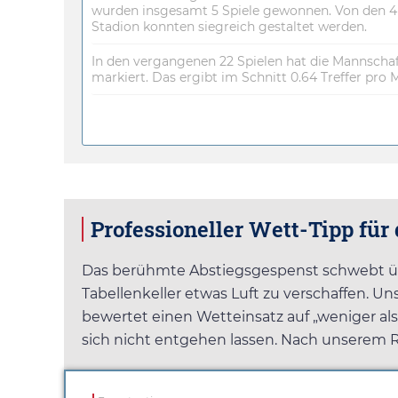
wurden insgesamt 5 Spiele gewonnen. Von den 4
Stadion konnten siegreich gestaltet werden.
In den vergangenen 22 Spielen hat die Mannschaf
markiert. Das ergibt im Schnitt 0.64 Treffer pro 
Professioneller Wett-Tipp fü
Das berühmte Abstiegsgespenst schwebt übe
Tabellenkeller etwas Luft zu verschaffen. U
bewertet einen Wetteinsatz auf „weniger als
sich nicht entgehen lassen. Nach unserem R