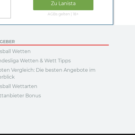
Zu
Lanista
AGBs gelten | 18+
TGEBER
sball Wetten
desliga Wetten & Wett Tipps
ten Vergleich: Die besten Angebote im
rblick
sball Wettarten
tanbieter Bonus