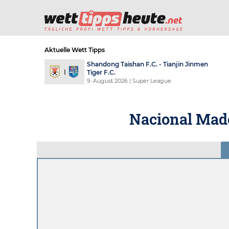
Aktuelle Wett Tipps
 Jinmen
Hammarby IF - BK Häcken
M
9. August 2026
| Allsvenskan
9
Nacional Made