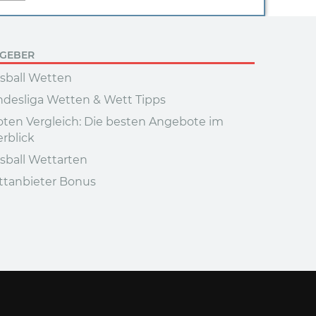
TGEBER
sball Wetten
desliga Wetten & Wett Tipps
ten Vergleich: Die besten Angebote im
rblick
sball Wettarten
tanbieter Bonus