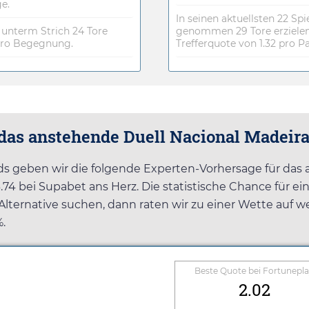
e.
In seinen aktuellsten 22 S
 unterm Strich 24 Tore
genommen 29 Tore erzielen
 pro Begegnung.
Trefferquote von 1.32 pro Pa
 das anstehende Duell Nacional Madeir
ds geben wir die folgende Experten-Vorhersage für das
.74
bei
Supabet
ans Herz. Die statistische Chance für ei
Alternative suchen, dann raten wir zu einer Wette auf weni
%.
Beste Quote bei
Fortunepl
2.02