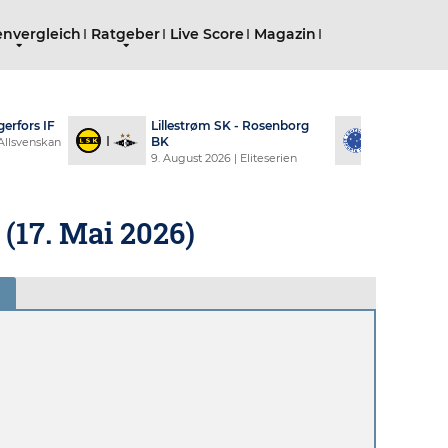
nvergleich
Ratgeber
Live Score
Magazin
Cruzeiro Esporte Clube - Mirassol
Halmstads
F.C. SP
9. August 2
9. August 2026
| Série A
 (
17. Mai 2026
)