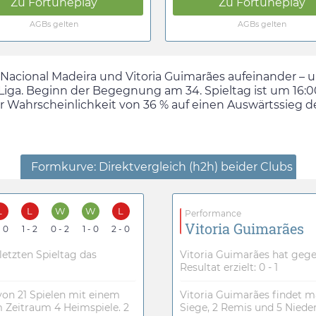
Zu
Fortuneplay
Zu
Fortuneplay
AGBs gelten
AGBs gelten
Nacional Madeira und Vitoria Guimarães aufeinander – un
 Liga. Beginn der Begegnung am 34. Spieltag ist um
16:0
r Wahrscheinlichkeit von 36 % auf einen Auswärtssieg d
Formkurve: Direktvergleich (h2h) beider Clubs
L
L
W
W
L
Performance
Vitoria Guimarães
- 0
1 - 2
0 - 2
1 - 0
2 - 0
letzten Spieltag das
Vitoria Guimarães hat gegen
Resultat erzielt: 0 - 1
von 21 Spielen mit einem
Vitoria Guimarães findet 
m Zeitraum 4 Heimspiele. 2
Siege, 2 Remis und 5 Niederl