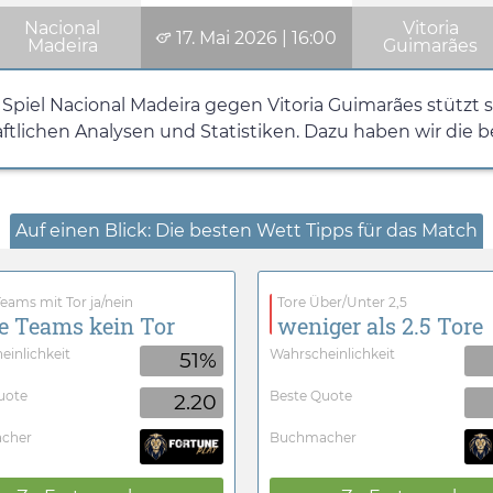
Nacional
Vitoria
17. Mai 2026
|
16:00
Madeira
Guimarães
Spiel Nacional Madeira gegen Vitoria Guimarães stützt s
tlichen Analysen und Statistiken. Dazu haben wir die b
Auf einen Blick: Die besten Wett Tipps für das Match
eams mit Tor ja/nein
Tore Über/Unter 2,5
e Teams kein Tor
weniger als 2.5 Tore
einlichkeit
Wahrscheinlichkeit
51%
uote
Beste Quote
2.20
cher
Buchmacher