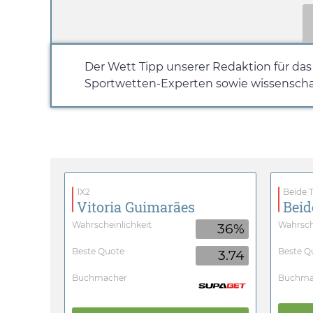
Der Wett Tipp unserer Redaktion für das 
Sportwetten-Experten sowie wissenschaf
1X2
Beide T
Vitoria Guimarães
Beid
Wahrscheinlichkeit
Wahrsch
36%
Beste Quote
Beste Q
3.74
Buchmacher
Buchma