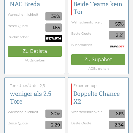
NAC Breda
Beide Teams kein
Tor
Wahrscheinlichkeit
39%
Wahrscheinlichkeit
53%
Beste Quote
1.65
Beste Quote
2.21
Buchmacher
Buchmacher
Zu
Betista
Zu
Supabet
AGBs gelten
AGBs gelten
Tore Über/Unter 2,5
Expertentipp
weniger als 2.5
Doppelte Chance
Tore
X2
Wahrscheinlichkeit
Wahrscheinlichkeit
60%
61%
Beste Quote
Beste Quote
2.29
2.34