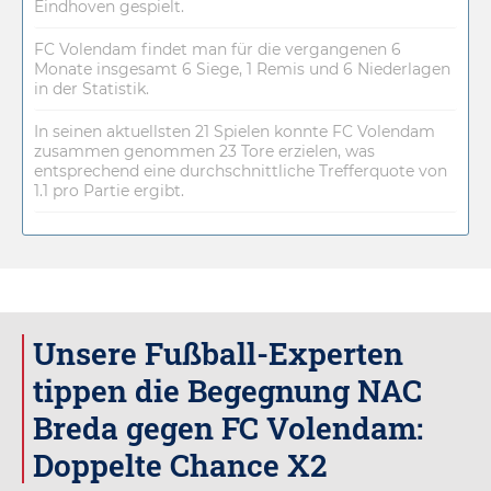
Eindhoven gespielt.
FC Volendam findet man für die vergangenen 6
Monate insgesamt 6 Siege, 1 Remis und 6 Niederlagen
in der Statistik.
In seinen aktuellsten 21 Spielen konnte FC Volendam
zusammen genommen 23 Tore erzielen, was
entsprechend eine durchschnittliche Trefferquote von
1.1 pro Partie ergibt.
Unsere Fußball-Experten
tippen die Begegnung NAC
Breda gegen FC Volendam:
Doppelte Chance X2