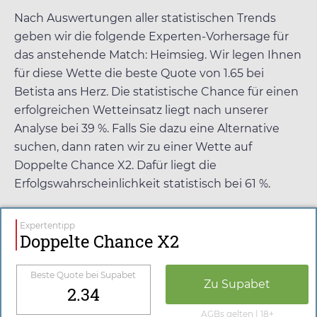
Nach Auswertungen aller statistischen Trends
geben wir die folgende Experten-Vorhersage für
das anstehende Match: Heimsieg. Wir legen Ihnen
für diese Wette die beste Quote von
1.65
bei
Betista
ans Herz. Die statistische Chance für einen
erfolgreichen Wetteinsatz liegt nach unserer
Analyse bei 39 %. Falls Sie dazu eine Alternative
suchen, dann raten wir zu einer Wette auf
Doppelte Chance X2. Dafür liegt die
Erfolgswahrscheinlichkeit statistisch bei 61 %.
Expertentipp
Doppelte Chance X2
Beste Quote bei
Supabet
Zu
Supabet
2.34
AGBs gelten | 18+