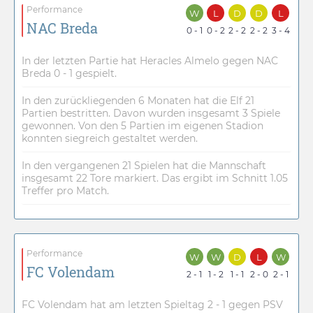
Performance
W
L
D
D
L
NAC Breda
0 - 1
0 - 2
2 - 2
2 - 2
3 - 4
In der letzten Partie hat Heracles Almelo gegen NAC
Breda 0 - 1 gespielt.
In den zurückliegenden 6 Monaten hat die Elf 21
Partien bestritten. Davon wurden insgesamt 3 Spiele
gewonnen. Von den 5 Partien im eigenen Stadion
konnten siegreich gestaltet werden.
In den vergangenen 21 Spielen hat die Mannschaft
insgesamt 22 Tore markiert. Das ergibt im Schnitt 1.05
Treffer pro Match.
Performance
W
W
D
L
W
FC Volendam
2 - 1
1 - 2
1 - 1
2 - 0
2 - 1
FC Volendam hat am letzten Spieltag 2 - 1 gegen PSV