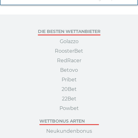
DIE BESTEN WETTANBIETER
Golazzo
RoosterBet
RedRacer
Betovo
Pribet
20Bet
22Bet
Powbet
WETTBONUS ARTEN
Neukundenbonus