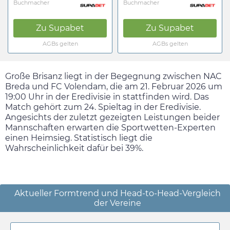
Buchmacher
Buchmacher
Zu
Supabet
Zu
Supabet
AGBs gelten
AGBs gelten
Große Brisanz liegt in der Begegnung zwischen NAC
Breda und FC Volendam, die am
21. Februar 2026
um
19:00
Uhr in der Eredivisie in stattfinden wird. Das
Match gehört zum 24. Spieltag in der Eredivisie.
Angesichts der zuletzt gezeigten Leistungen beider
Mannschaften erwarten die Sportwetten-Experten
einen Heimsieg. Statistisch liegt die
Wahrscheinlichkeit dafür bei 39%.
Aktueller Formtrend und Head-to-Head-Vergleich
der Vereine