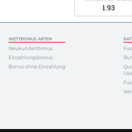
1.93
WETTBONUS ARTEN
RA
Neukundenbonus
Fus
Einzahlungsbonus
Bun
Bonus ohne Einzahlung
Quo
Übe
Fus
Wet