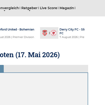
nvergleich
Ratgeber
Live Score
Magazin
Sligo Rovers
Galway United F.C. - Drogheda United
F.C.
remier Division
7. August 2026
| Premier Division
oten (
17. Mai 2026
)