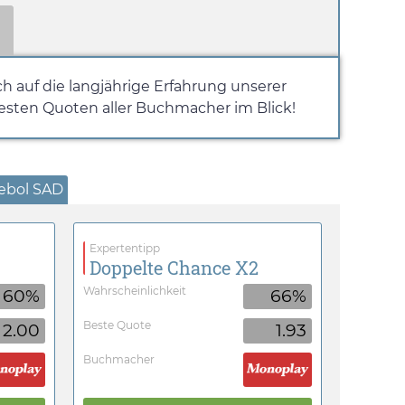
h auf die langjährige Erfahrung unserer
esten Quoten aller Buchmacher im Blick!
tebol SAD
Expertentipp
Doppelte Chance X2
Wahrscheinlichkeit
60%
66%
Beste Quote
2.00
1.93
Buchmacher