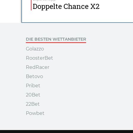
Doppelte Chance X2
DIE BESTEN WETTANBIETER
Golazzo
RoosterBet
RedRacer
Betovo
Pribet
20Bet
22Bet
Powbet