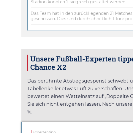
Stadion konnten 2 siegreich gestaltet werden.
Das Team hat in den zurückliegenden 21 Matches 
geschossen. Dies sind durchschnittlich 1 Tore p
Unsere Fußball-Experten tipp
Chance X2
Das berühmte Abstiegsgespenst schwebt übe
Tabellenkeller etwas Luft zu verschaffen. U
bewertet einen Wetteinsatz auf „Doppelte C
Sie sich nicht entgehen lassen. Nach unser
%.
Expertentipp