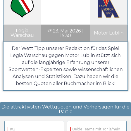
Legia
23. Mai 2026
|
Motor Lublin
Warschau
15:30
Der Wett Tipp unserer Redaktion für das Spiel
Legia Warschau gegen Motor Lublin stützt sich
auf die langjährige Erfahrung unserer
Sportwetten-Experten sowie wissenschaftlichen
Analysen und Statistiken. Dazu haben wir die
besten Quoten aller Buchmacher im Blick!
Die attraktivsten Wettquoten und Vorhersagen für die
Partie
1X2
Beide Teams mit Tor ja/nein