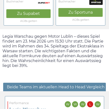
Buchmacher
Buchmacher
Zu
Sportuna
Zu
Supabet
AGBs gelten
AGBs gelten
Legia Warschau gegen Motor Lublin – dieses Spiel
findet am
23. Mai 2026
um
15:30
Uhr statt. Die Partie
wird im Rahmen des 34. Spieltags der Ekstraklasa in
Warsaw starten. Die wichtigsten Fakten und die
aktuelle Formkurve deuten auf einen Auswärtssieg
hin. Die Wahrscheinlichkeit für einen Auswärtssieg
liegt bei 39%.
Beide Teams im aktuellen Head to Head Vergleich
Performance
W
W
W
L
W