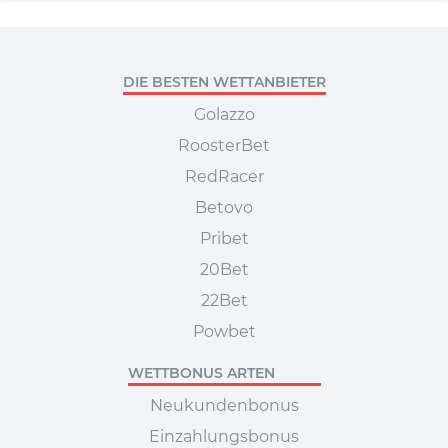
DIE BESTEN WETTANBIETER
Golazzo
RoosterBet
RedRacer
Betovo
Pribet
20Bet
22Bet
Powbet
WETTBONUS ARTEN
Neukundenbonus
Einzahlungsbonus