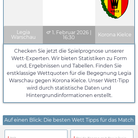
Legia
1. Februar 2026
|
Korona Kielce
Warschau
16:30
Checken Sie jetzt die Spielprognose unserer
Wett-Experten. Wir bieten Statistiken zu Form
und, Ergebnissen und Tabellen. Finden Sie
erstklassige Wettquoten für die Begegnung Legia
Warschau gegen Korona Kielce. Unser Wett-Tipp
wird durch statistische Daten und
Hintergrundinformationen erstellt.
Auf einen Blick: Die besten Wett Tipps für das Match