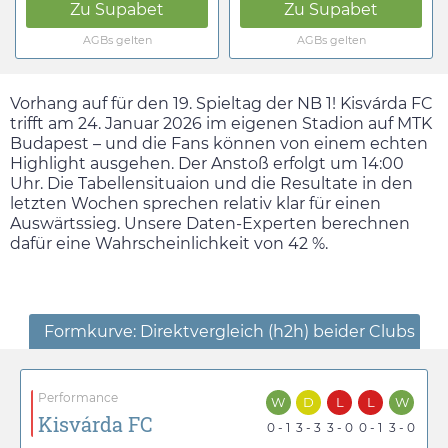
Zu
Supabet
Zu
Supabet
AGBs gelten
AGBs gelten
Vorhang auf für den 19. Spieltag der NB 1! Kisvárda FC
trifft am
24. Januar 2026
im eigenen Stadion auf MTK
Budapest – und die Fans können von einem echten
Highlight ausgehen. Der Anstoß erfolgt um
14:00
Uhr. Die Tabellensituaion und die Resultate in den
letzten Wochen sprechen relativ klar für einen
Auswärtssieg. Unsere Daten-Experten berechnen
dafür eine Wahrscheinlichkeit von 42 %.
Formkurve: Direktvergleich (h2h) beider Clubs
Performance
W
D
L
L
W
Kisvárda FC
0 - 1
3 - 3
3 - 0
0 - 1
3 - 0