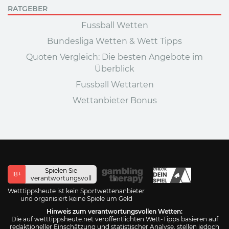
RATGEBER
Fussball Wetten
Bundesliga Wetten & Wett Tipps
Quoten Vergleich: Die besten Angebote im
Überblick
Fussball Wettarten
Wettanbieter Bonus
Spielen Sie
18+
verantwortungsvoll
Wetttippsheute ist kein Sportwettenanbieter
und organisiert keine Spiele um Geld
Hinweis zum verantwortungsvollen Wetten:
Die auf wetttippsheute.net veröffentlichten Wett-Tipps basieren auf
redaktioneller Einschätzung und statistischer Analyse, stellen jedoch