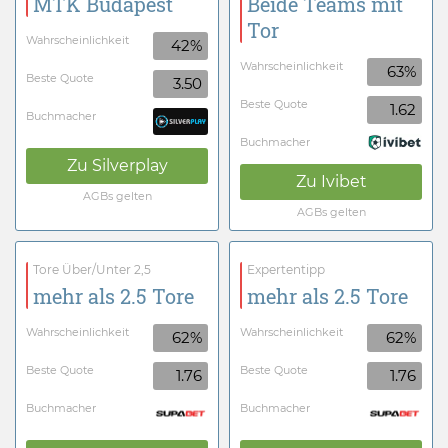
MTK Budapest
Beide Teams mit
Tor
Wahrscheinlichkeit
42%
Wahrscheinlichkeit
63%
Beste Quote
3.50
Beste Quote
1.62
Buchmacher
Buchmacher
Zu
Silverplay
Zu
Ivibet
AGBs gelten
AGBs gelten
Tore Über/Unter 2,5
Expertentipp
mehr als 2.5 Tore
mehr als 2.5 Tore
Wahrscheinlichkeit
Wahrscheinlichkeit
62%
62%
Beste Quote
Beste Quote
1.76
1.76
Buchmacher
Buchmacher