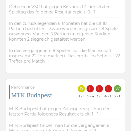
Debreceni VSC hat gegen Kisvárda FC am letzten
Spieltag das folgende Resultat erzielt: 0 - 1
In den zurückliegenden 6 Monaten hat die Elf 18
Partien bestritten. Davon wurden insgesamt 8 Spiele
gewonnen. Von den 5 Partien im eigenen Stadion
konnten 2 siegreich gestaltet werden.
In den vergangenen 18 Spielen hat die Mannschaft
insgesamt 22 Tore markiert. Das ergibt im Schnitt 1.22
Treffer pro Match.
Performance
D
L
L
L
W
MTK Budapest
1 - 1
3 - 4
3 - 1
4 - 0
3 - 0
MTK Budapest hat gegen Zalaegerszegi TE in der
letzten Partie folgendes Resultat erzielt: 1 - 1
MTK Budapest findet man für die vergangenen 6
Monate insgesamt 6 Siege, 2 Remis und 21