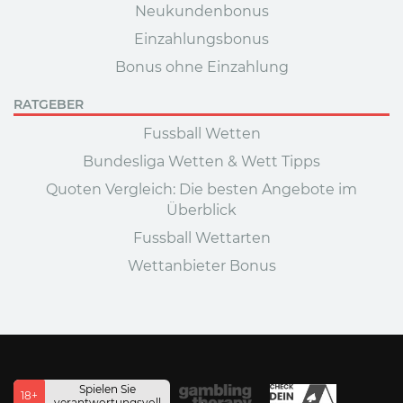
Neukundenbonus
Einzahlungsbonus
Bonus ohne Einzahlung
RATGEBER
Fussball Wetten
Bundesliga Wetten & Wett Tipps
Quoten Vergleich: Die besten Angebote im
Überblick
Fussball Wettarten
Wettanbieter Bonus
Spielen Sie
18+
verantwortungsvoll