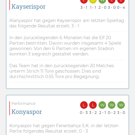
Kayserispor
3 - 1
1 - 1
2 - 0
3 - 0
0 - 4
Alanyaspor hat gegen Kayserispor am letzten Spieltag
das folgende Resultat erzielt: 3 - 1
In den zurückliegenden 6 Monaten hat die Elf 20
Partien bestritten. Davon wurden insgesamt 4 Spiele
gewonnen. Von den 6 Partien im eigenen Stadion
konnten 3 siegreich gestaltet werden.
Das Team hat in den zurückliegenden 20 Matches
unterm Strich 11 Tore geschossen. Dies sind
durchschnittlich 0.55 Tore pro Begegnung.
Performance
L
L
W
W
W
Konyaspor
0 - 3
3 - 2
2 - 1
0 - 2
3 - 0
Konyaspor hat gegen Fenerbahçe S.K. in der letzten
Partie folgendes Resultat erzielt: 0 - 3