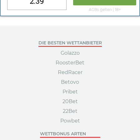
2.39
AGBs gelten | 18+
DIE BESTEN WETTANBIETER
Golazzo
RoosterBet
RedRacer
Betovo
Pribet
20Bet
22Bet
Powbet
WETTBONUS ARTEN