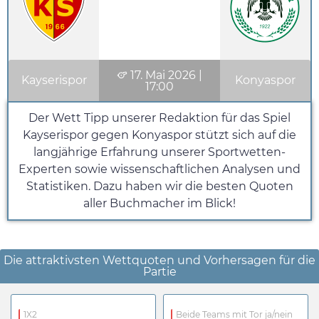
17. Mai 2026
|
Kayserispor
Konyaspor
17:00
Der Wett Tipp unserer Redaktion für das Spiel
Kayserispor gegen Konyaspor stützt sich auf die
langjährige Erfahrung unserer Sportwetten-
Experten sowie wissenschaftlichen Analysen und
Statistiken. Dazu haben wir die besten Quoten
aller Buchmacher im Blick!
Die attraktivsten Wettquoten und Vorhersagen für die
Partie
1X2
Beide Teams mit Tor ja/nein