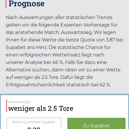
Prognose
Nach Auswertungen aller statistischen Trends
geben wir die folgende Experten-Vorhersage für
das anstehende Match: Auswärtssieg. Wir legen
Ihnen für diese Wette die beste Quote von
3.87
bei
Supabet
ans Herz. Die statistische Chance für
einen erfolgreichen Wetteinsatz liegt nach
unserer Analyse bei 46 %. Falls Sie dazu eine
Alternative suchen, dann raten wir zu einer Wette
auf weniger als 2.5 Tore. Dafür liegt die
Erfolgswahrscheinlichkeit statistisch bei 62 %.
Expertentipp
weniger als 2.5 Tore
Beste Quote bei
Supabet
Zu
Supabet