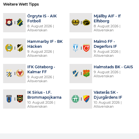
Weitere Wett Tipps
Örgryte IS - AIK
Mjällby AIF - If
Fotboll
Elfsborg
8. August 2026
|
8. August 2026
|
Allsvenskan
Allsvenskan
Hammarby IF - BK
Malmö FF -
Häcken
Degerfors IF
9. August 2026
|
9. August 2026
|
Allsvenskan
Allsvenskan
IFK Göteborg -
Halmstads BK - GAIS
Kalmar FF
9. August 2026
|
Allsvenskan
9. August 2026
|
Allsvenskan
IK Sirius - I.F.
Västerås SK -
Brommapojkarna
Djurgårdens IF
10. August 2026
|
10. August 2026
|
Allsvenskan
Allsvenskan