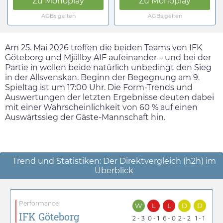
Zu
Monoplay
Zu
Monoplay
AGBs gelten
AGBs gelten
Am
25. Mai 2026
treffen die beiden Teams von IFK
Göteborg und Mjällby AIF aufeinander – und bei der
Partie in wollen beide natürlich unbedingt den Sieg
in der Allsvenskan. Beginn der Begegnung am 9.
Spieltag ist um
17:00
Uhr. Die Form-Trends und
Auswertungen der letzten Ergebnisse deuten dabei
mit einer Wahrscheinlichkeit von 60 % auf einen
Auswärtssieg der Gäste-Mannschaft hin.
Trend und Statistiken: Der Direktvergleich (h2h) im
Überblick
Performance
W
L
L
D
D
IFK Göteborg
2 - 3
0 - 1
6 - 0
2 - 2
1 - 1