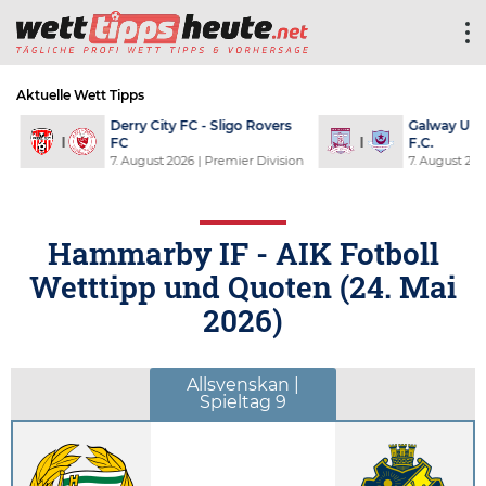
Aktuelle Wett Tipps
Derry City FC - Sligo Rovers
Galway Unit
FC
F.C.
7. August 2026
| Premier Division
7. August 202
Hammarby IF - AIK Fotboll
Wetttipp und Quoten (
24. Mai
2026
)
Allsvenskan |
Spieltag 9