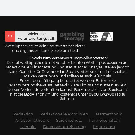
Spielen Sie
18+
verantwortungsvoll
Wetttippsheute ist kein Sportwettenanbieter
und organisiert keine Spiele um Geld
Hinweis zum verantwortungsvollen Wetten:
Die auf wetttippsheute.net veröffentlichten Wett-Tipps basieren auf
redaktioneller Einschätzung und statistischer Analyse, stellen jedoch
keine Garantie für Gewinne dar. Sportwetten sind mit finanziellen
Risiken verbunden und sollten ausschließlich als
Freizeitbeschäftigung betrachtet werden. Bitte spiele
verantwortungsbewusst, setze dir klare Limits und nutze nur Geld,
dessen Verlust du verkraften kannst. Bei Anzeichen von Spielsucht
hilft die
BZgA
anonym und kostenlos unter
0800 1372700
(ab 18
Jahren).
Redaktion
Redaktionelle Richtlinien
Testmethodik
Analysemethodik
Spielerschutz
Partnerschaften
Kontakt
Datenschutzerklärung
Impressum