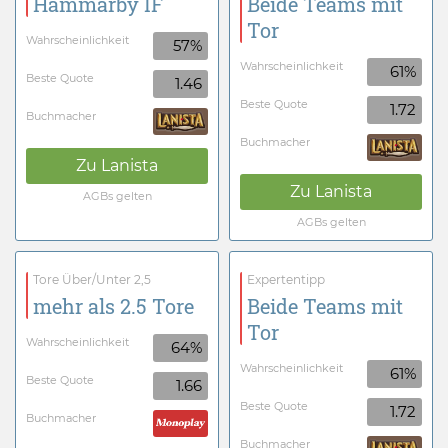
Hammarby IF
Beide Teams mit
Tor
Wahrscheinlichkeit
57%
Wahrscheinlichkeit
61%
Beste Quote
1.46
Beste Quote
1.72
Buchmacher
Buchmacher
Zu
Lanista
Zu
Lanista
AGBs gelten
AGBs gelten
Tore Über/Unter 2,5
Expertentipp
mehr als 2.5 Tore
Beide Teams mit
Tor
Wahrscheinlichkeit
64%
Wahrscheinlichkeit
61%
Beste Quote
1.66
Beste Quote
1.72
Buchmacher
Buchmacher