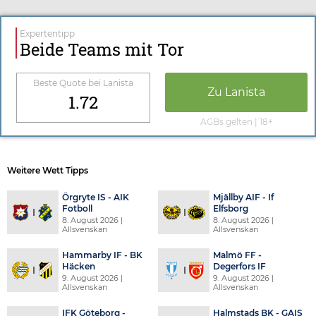
Expertentipp
Beide Teams mit Tor
Beste Quote bei
Lanista
Zu
Lanista
1.72
AGBs gelten | 18+
Weitere Wett Tipps
Örgryte IS - AIK
Mjällby AIF - If
Fotboll
Elfsborg
8. August 2026
|
8. August 2026
|
Allsvenskan
Allsvenskan
Hammarby IF - BK
Malmö FF -
Häcken
Degerfors IF
9. August 2026
|
9. August 2026
|
Allsvenskan
Allsvenskan
IFK Göteborg -
Halmstads BK - GAIS