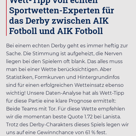
Sportwetten-Experten für
das Derby zwischen AIK
Fotboll und AIK Fotboll
Bei einem echten Derby geht es immer heftig zur
Sache. Die Stimmung ist aufgeheizt, die Nerven
liegen bei den Spielern oft blank. Das alles muss
man bei einer Wette berücksichtigen. Aber
Statistiken, Formkurven und Hintergrundinfos
sind für einen erfolgreichen Wetteinsatz ebenso
wichtig! Unsere Daten-Analyse hat als Wett-Tipp
für diese Partie eine klare Prognose ermittelt:
Beide Teams mit Tor. Für diese Wette empfehlen
wir die momentan beste Quote
1.72
bei
Lanista
.
Trotz des Derby-Charakters dieses Spiels legen wir
uns auf eine Gewinnchance von 61 % fest.