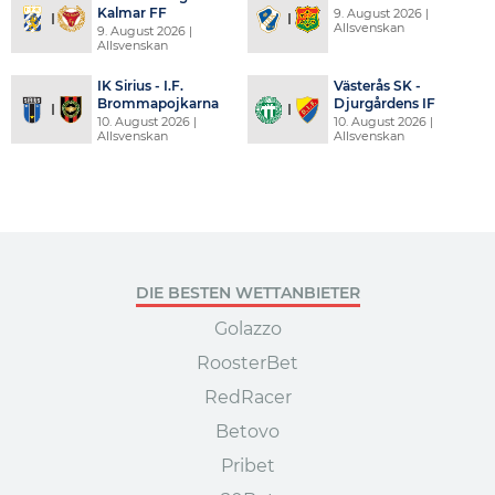
Kalmar FF
9. August 2026
|
Allsvenskan
9. August 2026
|
Allsvenskan
IK Sirius - I.F.
Västerås SK -
Brommapojkarna
Djurgårdens IF
10. August 2026
|
10. August 2026
|
Allsvenskan
Allsvenskan
DIE BESTEN WETTANBIETER
Golazzo
RoosterBet
RedRacer
Betovo
Pribet