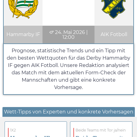
24. Mai 2026
|
Hammarby IF
AIK Fotboll
12:00
Prognose, statistische Trends und ein Tipp mit
den besten Wettquoten für das Derby Hammarby
IF gegen AIK Fotboll. Unsere Redaktion analysiert
das Match mit dem aktuellen Form-Check der
Mannschaften und gibt eine konkrete
Vorhersage.
Wett-Tipps von Experten und konkrete Vorhersagen
1X2
Beide Teams mit Tor ja/nein