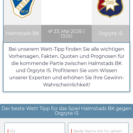
23. Mai 2026
|
Halmstads BK
Örgryte IS
13:00
Bei unserem Wett-Tipp finden Sie alle wichtigen
Vorhersagen, Fakten, Quoten und Prognosen für
die kommende Partie zwischen Halmstads BK
und Örgryte IS. Profitieren Sie vom Wissen
unserer Experten und erhöhen Sie Ihre Gewinn-
Wahrscheinlichkeit!
Der beste Wett Tipp für das Spiel Halmstads BK gegen
Örgryte IS
1X2
Beide Teams mit Tor ja/nein