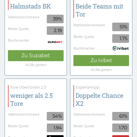
Halmstads BK
Beide Teams mit
Tor
Wahrscheinlichkeit
39%
Wahrscheinlichkeit
51%
Beste Quote
2.19
Beste Quote
1.75
Buchmacher
Buchmacher
Zu
Supabet
Zu
Ivibet
AGBs gelten
AGBs gelten
Tore Über/Unter 2,5
Expertentipp
weniger als 2.5
Doppelte Chance
Tore
X2
Wahrscheinlichkeit
Wahrscheinlichkeit
54%
61%
Beste Quote
Beste Quote
1.94
1.70