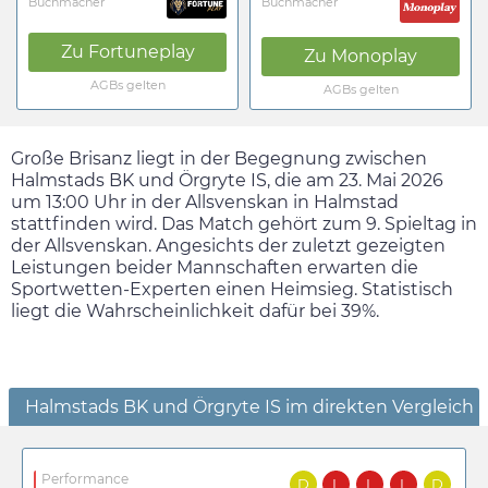
Buchmacher
Buchmacher
Zu
Fortuneplay
Zu
Monoplay
AGBs gelten
AGBs gelten
Große Brisanz liegt in der Begegnung zwischen
Halmstads BK und Örgryte IS, die am
23. Mai 2026
um
13:00
Uhr in der Allsvenskan in Halmstad
stattfinden wird. Das Match gehört zum 9. Spieltag in
der Allsvenskan. Angesichts der zuletzt gezeigten
Leistungen beider Mannschaften erwarten die
Sportwetten-Experten einen Heimsieg. Statistisch
liegt die Wahrscheinlichkeit dafür bei 39%.
Halmstads BK und Örgryte IS im direkten Vergleich
Performance
D
L
L
L
D