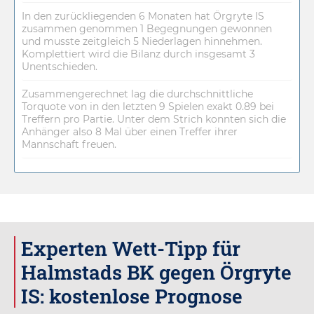
In den zurückliegenden 6 Monaten hat Örgryte IS
zusammen genommen 1 Begegnungen gewonnen
und musste zeitgleich 5 Niederlagen hinnehmen.
Komplettiert wird die Bilanz durch insgesamt 3
Unentschieden.
Zusammengerechnet lag die durchschnittliche
Torquote von in den letzten 9 Spielen exakt 0.89 bei
Treffern pro Partie. Unter dem Strich konnten sich die
Anhänger also 8 Mal über einen Treffer ihrer
Mannschaft freuen.
Experten Wett-Tipp für
Halmstads BK gegen Örgryte
IS: kostenlose Prognose