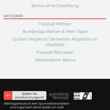
Bonus ohne Einzahlung
RATGEBER
Fussball Wetten
Bundesliga Wetten & Wett Tipps
Quoten Vergleich: Die besten Angebote im
Überblick
Fussball Wettarten
Wettanbieter Bonus
Spielen Sie
18+
verantwortungsvoll
Wetttippsheute ist kein Sportwettenanbieter
und organisiert keine Spiele um Geld