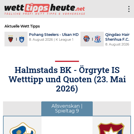
Aktuelle Wett Tipps
Pohang Steelers - Ulsan HD
Qingdao Hainiu 
Shenhua F.C.
8. August 2026
| K League 1
8. August 2026
| 
Halmstads BK - Örgryte IS
Wetttipp und Quoten (
23. Mai
2026
)
Allsvenskan |
Spieltag 9