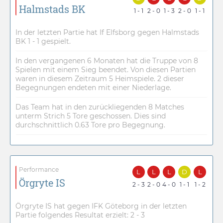
Halmstads BK
1 - 1
2 - 0
1 - 3
2 - 0
1 - 1
In der letzten Partie hat If Elfsborg gegen Halmstads
BK 1 - 1 gespielt.
In den vergangenen 6 Monaten hat die Truppe von 8
Spielen mit einem Sieg beendet. Von diesen Partien
waren in diesem Zeitraum 5 Heimspiele. 2 dieser
Begegnungen endeten mit einer Niederlage.
Das Team hat in den zurückliegenden 8 Matches
unterm Strich 5 Tore geschossen. Dies sind
durchschnittlich 0.63 Tore pro Begegnung.
Performance
L
L
L
D
L
Örgryte IS
2 - 3
2 - 0
4 - 0
1 - 1
1 - 2
Örgryte IS hat gegen IFK Göteborg in der letzten
Partie folgendes Resultat erzielt: 2 - 3