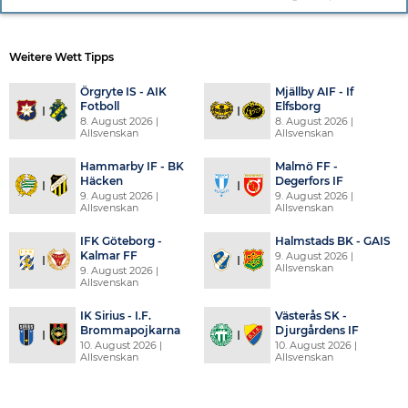
Weitere Wett Tipps
Örgryte IS - AIK
Mjällby AIF - If
Fotboll
Elfsborg
8. August 2026
|
8. August 2026
|
Allsvenskan
Allsvenskan
Hammarby IF - BK
Malmö FF -
Häcken
Degerfors IF
9. August 2026
|
9. August 2026
|
Allsvenskan
Allsvenskan
IFK Göteborg -
Halmstads BK - GAIS
Kalmar FF
9. August 2026
|
Allsvenskan
9. August 2026
|
Allsvenskan
IK Sirius - I.F.
Västerås SK -
Brommapojkarna
Djurgårdens IF
10. August 2026
|
10. August 2026
|
Allsvenskan
Allsvenskan