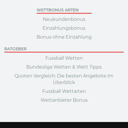
WETTBONUS ARTEN
Neukundenbonus
Einzahlungsbonus
Bonus ohne Einzahlung
RATGEBER
Fussball Wetten
Bundesliga Wetten & Wett Tipps
Quoten Vergleich: Die besten Angebote im
Überblick
Fussball Wettarten
Wettanbieter Bonus